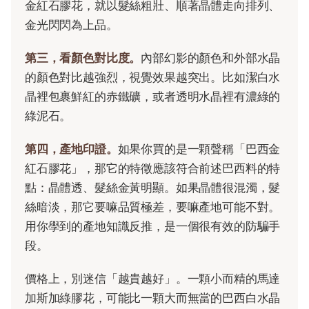
金紅石膠花，就以髮絲粗壯、順著晶體走向排列、
金光閃閃為上品。
第三，看顏色對比度。
內部幻影的顏色和外部水晶
的顏色對比越強烈，視覺效果越突出。比如潔白水
晶裡包裹鮮紅的赤鐵礦，或者透明水晶裡有濃綠的
綠泥石。
第四，產地印證。
如果你買的是一顆聲稱「巴西金
紅石膠花」，那它的特徵應該符合前述巴西料的特
點：晶體透、髮絲金黃明顯。如果晶體很混濁，髮
絲暗淡，那它要嘛品質極差，要嘛產地可能不對。
用你學到的產地知識反推，是一個很有效的防騙手
段。
價格上，別迷信「越貴越好」。一顆小而精的馬達
加斯加綠膠花，可能比一顆大而無當的巴西白水晶