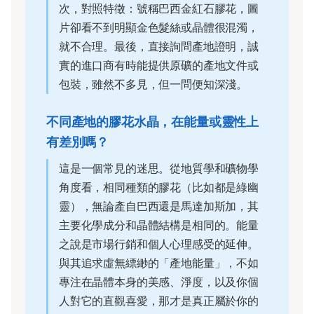
次，對照特徵：號稱巴西金紅石膠花，圖
片卻看不到明顯金色髮絲或晶體很混濁，
就不合理。最後，直接詢問產地證明，誠
實的進口商有時能提供原礦的產地文件或
包裝，雖然不多見，但一問便知深淺。
不同產地的膠花水晶，在能量或靈性上
有差別嗎？
這是一個常見的迷思。從地質學和礦物學
角度看，相同種類的膠花（比如都是綠幽
靈），無論產自巴西還是馬達加斯加，其
主要化學成分和晶體結構是相同的。能量
之說是市場行銷和個人心理感受的延伸。
與其追求虛無縹緲的「產地能量」，不如
專注在晶體本身的美感、淨度，以及你個
人對它的直觀喜愛，那才是真正屬於你的