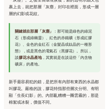
「灰塵」。之後生長環境恢復，新的透明水晶又包
裹上去，就把那層「灰塵」封印在裡面，形成一層
層的幻影或花紋。
關鍵就在那層「灰塵」
：那可能是綠色的綠泥
石（形成綠幽靈）、紅色的赤鐵礦（形成紅膠
花）、金色的金紅石（金髮晶或鈦晶的一種形
態），或是黑色的電氣石（黑膠花）。所以，
談
膠花水晶產地
，其實就是在談這些「內含物
礦床」的產地。
新手最容易犯的錯，是把所有內部有東西的水晶都
叫膠花。嚴格的說，膠花特指那些層次分明、有明
顯「生長幻影」的。內部亂糟糟一團雲霧的，那是
棉絮或冰裂，價值不同。