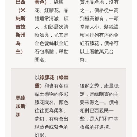
巴西
黃色）
、綠膠
質水晶產地，沒有
（米
花、紅膠花。晶
之一。價格從中高
納斯
體通常清澈、碩
到極高都有，一顆
吉拉
大，幻影層次清
拳頭大小、髮絲濃
斯州
晰漂亮，尤其是
密且排列有序的金
為
金色髮絲狀金紅
紅石膠花，價格可
主）
石包裹體，舉世
以上看數萬元台
聞名。
幣。
以
綠膠花（綠幽
靈）
和含有各種
後起之秀，產量穩
黏土礦物的多彩
定，是綠幽靈的主
馬達
膠花聞名。顏色
要來源之一。價格
加斯
往往更為柔和、
相對巴西親民一
加
夢幻，有時會出
些，是入門和中等
現藍色或紫色的
收藏的好選擇。
幻影。