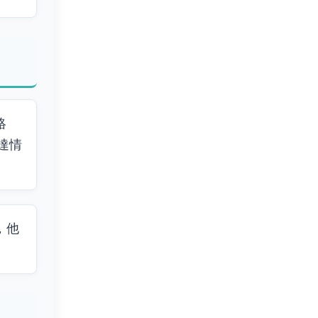
絡
達情
，他