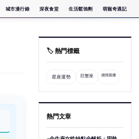
城市漫行錄
深夜食堂
生活鬆弛劑
萌寵奇遇記
🏷️ 熱門標籤
感情困擾
巨蟹座
星座運勢
熱門文章
金牛座女性缺點全解析：固執、