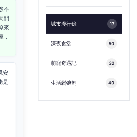
然不
天開
城市漫行錄
17
原來
座，
深夜食堂
50
萌寵奇遇記
32
視安
能是
生活鬆弛劑
40