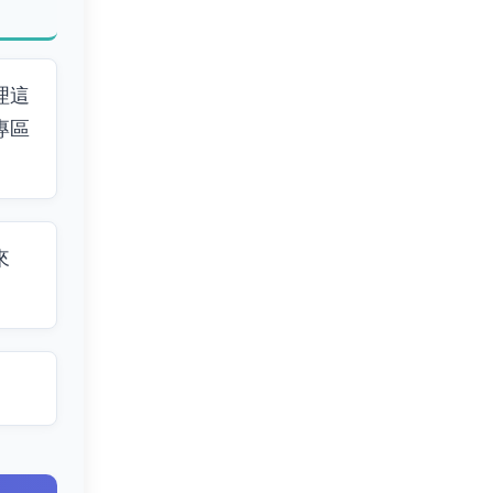
理這
專區
來