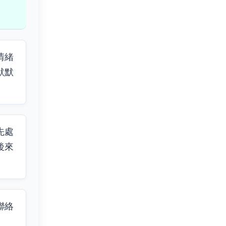
情緒
默默
先處
後來
聯絡