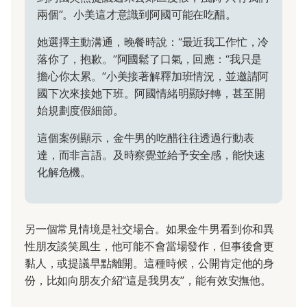
兩個”。小美這才意識到阿國可能在吃醋。
她選擇主動溝通，晚餐時說：“最近我工作忙，冷
落你了，抱歉。”阿國鬆了口氣，回應：“我只是
擔心你太累。”小美接著解釋加班情況，並邀請阿
國下次來接她下班。阿國情緒明顯好轉，甚至開
始規劃度假細節。
這個案例顯示，金牛男的吃醋往往透過行動表
達，而非言語。及時察覺並給予安全感，能快速
化解危機。
另一個常見情境是社交場合。如果金牛男看到你和異
性朋友談笑風生，他可能不會當場發作，但事後會更
黏人，或提議早點離開。這種時候，公開肯定他的身
份，比如向朋友介紹“這是我男友”，能有效安撫他。