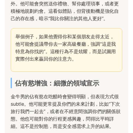
外。他可能會突然送你禮物、幫你處理瑣事，或者更
積極地規劃約會。這看似體貼，但背後動機是強化自
己的存在感，暗示“我比你關注的其他人更好”。
舉個例子，如果他覺得你和某個朋友走得太近，
他可能會提議帶你去一家高級餐廳，強調“這是我
特意為你找的”。這種行為不是炫耀，而是試圖用
實際付出來贏回你的注意力。
佔有慾增強：細微的領域宣示
金牛男的佔有慾在吃醋時會變得明顯，但表現方式很
subtle。他可能更常提及你們的未來計劃，比如“下次
旅行我們一起去”，或者在不經意間強調你們的關係狀
態。他也可能對你的行程更感興趣，問得比平時詳
細。這不是控制慾，而是安全感需求上升的結果。