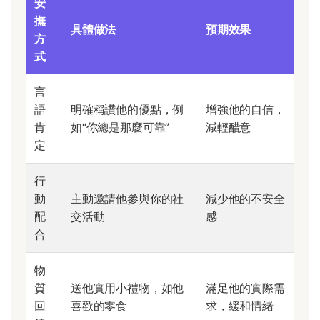
安
撫
具體做法
預期效果
方
式
言
語
明確稱讚他的優點，例
增強他的自信，
肯
如“你總是那麼可靠”
減輕醋意
定
行
動
主動邀請他參與你的社
減少他的不安全
配
交活動
感
合
物
質
送他實用小禮物，如他
滿足他的實際需
回
喜歡的零食
求，緩和情緒