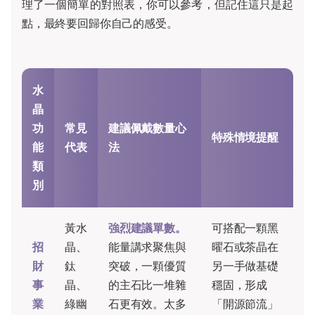
理了一個簡單的對照表，你可以參考，但記住這只是起
點，最終要回歸你自己的感受。
水
晶
功
常見
建議佩戴數量心
特殊情境提醒
能
代表
法
類
別
黃水
強烈建議單數。
可搭配一顆黑
招
晶、
能量講求聚焦與
曜石或茶晶在
財
鈦
突破，一顆優質
另一手做基礎
事
晶、
的主石比一堆雜
穩固，形成
業
綠幽
石更有效。太多
「開源節流」