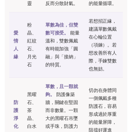
靈
反而分散財氣。
的能量循環。
若想招正緣，
粉
單數為佳，但雙
建議單數佩戴
愛
晶、
數可接受。
能量
在心輪位置
情
紅紋
溫和，雙數佩戴
（項鍊）。若
人
石、
有時能加強「圓
想改善所有人
緣
月光
融」與「接納」
際，手鍊雙數
石
的特質。
也無妨。
單數，且一顆就
切勿在身體同
黑曜
夠。
防護像築
一側佩戴多種
防
石、
牆，關鍵在堅固
防護石，容易
護
茶
而非數量。一顆
形成過於厚重
淨
晶、
大的黑曜石吊墜
的能量屏障，
化
白水
或手珠，防護力
阻擋好運進