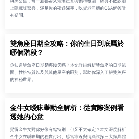
與黑公雞，每一處都帶來璀璨星光與獨特氛圍！經典不敗款加
上隱藏版驚喜，滿足你的夜遊渴望，吃貨老司機的Q&A解答所
有疑問。
雙魚座日期全攻略：你的生日到底屬於
哪個階段？
你知道雙魚座日期是哪幾天嗎？本文詳細解析雙魚座的日期範
圍、性格特質以及與其他星座的區別，幫助你深入了解雙魚座
的神秘世界。
金牛女曖昧舉動全解析：從實際案例看
透她的心意
覺得金牛女對你好像有點特別，但又不太確定？本文深度解析
金牛女在曖昧期的務實付出、感官靠近與情緒試探三大類具體