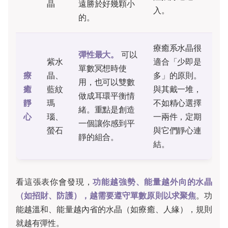
晶
遠勝於好幾顆小
入。
的。
療癒系水晶很
彈性最大。
可以
紫水
適合「少即是
單數冥想時使
療
晶、
多」的原則。
用，也可以雙數
癒
藍紋
與其戴一堆，
做成耳環平衡情
靜
瑪
不如精心選擇
緒。重點是創造
心
瑙、
一兩件，定期
一個讓你感到平
螢石
與它們靜心連
靜的組合。
結。
看這張表你會發現，
功能越強勢、能量越外向的水晶
（如招財、防護），越需要遵守單數原則以求聚焦
。功
能越溫和、能量越內省的水晶（如療癒、人緣），規則
就越有彈性。