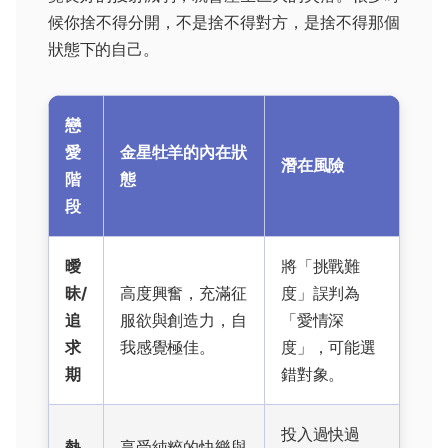
候你捨不得分開，不是捨不得對方，是捨不得那個
狀態下的自己。
戀
愛
金星牡羊的內在狀
潛在風險
階
態
段
曖
將「挑戰難
昧/
高度興奮，充滿征
度」誤判為
追
服欲與創造力，自
「愛情深
求
我感覺極佳。
度」，可能選
期
錯對象。
投入過快過
熱
享受純粹的快樂與