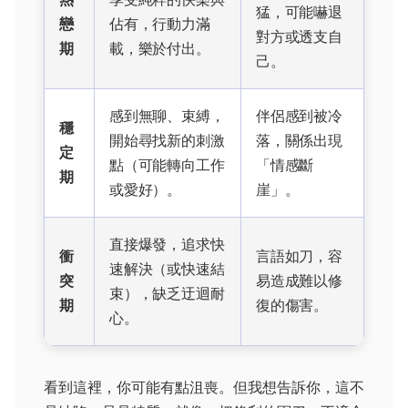
猛，可能嚇退
戀
佔有，行動力滿
對方或透支自
期
載，樂於付出。
己。
感到無聊、束縛，
伴侶感到被冷
穩
開始尋找新的刺激
落，關係出現
定
點（可能轉向工作
「情感斷
期
或愛好）。
崖」。
直接爆發，追求快
衝
言語如刀，容
速解決（或快速結
突
易造成難以修
束），缺乏迂迴耐
期
復的傷害。
心。
看到這裡，你可能有點沮喪。但我想告訴你，這不