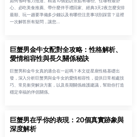
如何省時省力抵達、精選10個必訪景點有哪些、住哪裡最舒
心、必吃美食推薦、帶什麼伴手禮回家、經典3天2夜怎麼安排
最順、玩一趟要準備多少錢以及有哪些注意事項別踩雷？這裡
一次解答所有疑問，讓您...
巨蟹男金牛女配對全攻略：性格解析、
愛情相容性與長久關係秘訣
巨蟹男和金牛女真的適合在一起嗎？本文從星座性格基礎出
發，深入分析巨蟹男與金牛女的愛情相容性，提供日常相處技
巧、常見衝突解決方案，以及長期關係維護建議，幫助你打造
穩定幸福的伴侶關係。
巨蟹男在乎你的表現：20個真實跡象與
深度解析