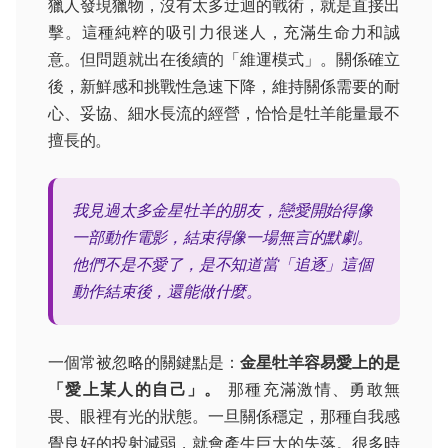
獵人發現獵物，沒有太多迂迴的戰術，就是直接出
擊。這種純粹的吸引力很迷人，充滿生命力和誠
意。但問題就出在後續的「維運模式」。關係確立
後，新鮮感和挑戰性急速下降，維持關係需要的耐
心、妥協、細水長流的經營，恰恰是牡羊能量最不
擅長的。
我見過太多金星牡羊的朋友，戀愛開始得像
一部動作電影，結束得像一場無言的默劇。
他們不是不愛了，是不知道當「追逐」這個
動作結束後，還能做什麼。
一個常被忽略的關鍵點是：
金星牡羊容易愛上的是
「愛上某人的自己」。
那種充滿激情、勇敢無
畏、眼裡有光的狀態。一旦關係穩定，那種自我感
覺良好的投射減弱，就會產生巨大的失落。很多時