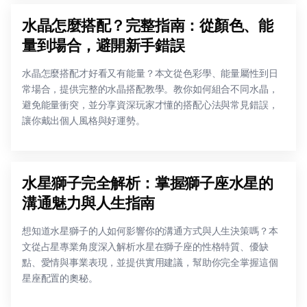
水晶怎麼搭配？完整指南：從顏色、能
量到場合，避開新手錯誤
水晶怎麼搭配才好看又有能量？本文從色彩學、能量屬性到日
常場合，提供完整的水晶搭配教學。教你如何組合不同水晶，
避免能量衝突，並分享資深玩家才懂的搭配心法與常見錯誤，
讓你戴出個人風格與好運勢。
水星獅子完全解析：掌握獅子座水星的
溝通魅力與人生指南
想知道水星獅子的人如何影響你的溝通方式與人生決策嗎？本
文從占星專業角度深入解析水星在獅子座的性格特質、優缺
點、愛情與事業表現，並提供實用建議，幫助你完全掌握這個
星座配置的奧秘。