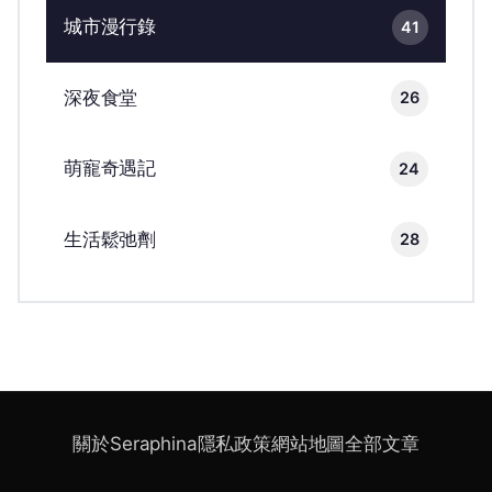
城市漫行錄
41
深夜食堂
26
萌寵奇遇記
24
生活鬆弛劑
28
關於Seraphina
隱私政策
網站地圖
全部文章