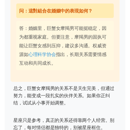
问：這對組合在婚姻中的表現如何？
答：婚姻里，巨蟹女摩羯男可能挺稳定，因
为都重视家庭。但要注意，摩羯男的固执可
能让巨蟹女感到压抑，建议多沟通。权威资
源如
心理科学协会
指出，长期关系需要情感
互动和共同成长。
总之，巨蟹女摩羯男的关系不是天生完美，但通过
努力，能变成一段扎实的伙伴关系。如果你正纠
结，试试从小事开始调整。
星座只是参考，真正的关系还得靠两个人经营。别
忘了，每对情侣都是独特的，别被星座框住。