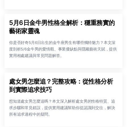
5月6日金牛男性格全解析：穩重務實的
藝術家靈魂
你是否好奇5月6日出生的金牛座男生有哪些獨特魅力？本文深
度剖析5/6金牛男的愛情觀、事業優缺點與隱藏藝術天賦，提供
實用相處建議與常見問題解答。
處女男怎麼追？完整攻略：從性格分析
到實際追求技巧
想知道處女男怎麼追嗎？本文深入解析處女男的性格特質、追
求步驟和常見錯誤，提供實用建議幫助你從認識到交往，解決
所有追求過程中的疑問。