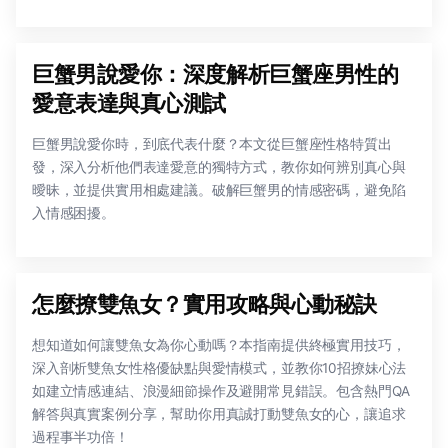
巨蟹男說愛你：深度解析巨蟹座男性的
愛意表達與真心測試
巨蟹男說愛你時，到底代表什麼？本文從巨蟹座性格特質出
發，深入分析他們表達愛意的獨特方式，教你如何辨別真心與
曖昧，並提供實用相處建議。破解巨蟹男的情感密碼，避免陷
入情感困擾。
怎麼撩雙魚女？實用攻略與心動秘訣
想知道如何讓雙魚女為你心動嗎？本指南提供終極實用技巧，
深入剖析雙魚女性格優缺點與愛情模式，並教你10招撩妹心法
如建立情感連結、浪漫細節操作及避開常見錯誤。包含熱門QA
解答與真實案例分享，幫助你用真誠打動雙魚女的心，讓追求
過程事半功倍！