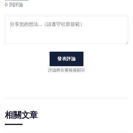
0 則評論
發表評論
評論將在審核後顯示
相關文章