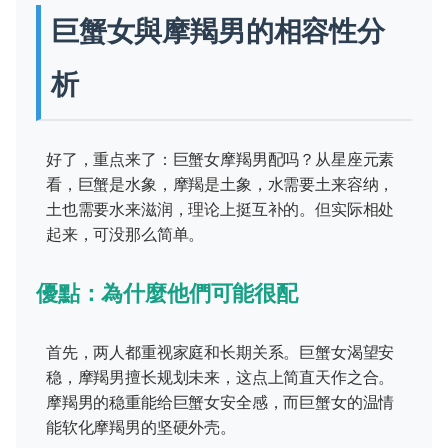
巨蟹女與摩羯男的相容性分
析
好了，重点来了：巨蟹女摩羯男配吗？从星座元素
看，巨蟹是水象，摩羯是土象，水需要土来容纳，
土也需要水来滋润，理论上挺互补的。但实际相处
起来，可没那么简单。
優點：為什麼他們可能很配
首先，两人都重视家庭和长期关系。巨蟹女渴望安
稳，摩羯男擅长规划未来，这点上简直天作之合。
摩羯男的稳重能给巨蟹女安全感，而巨蟹女的温情
能软化摩羯男的坚硬外壳。