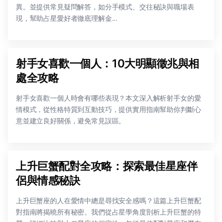
異。並提供常見疑問解答，如分手模式、交往秘訣與職場表
現，幫助占星愛好者徹底理解金...
射手女喜歡一個人：10大明顯徵兆與相
處全攻略
射手女喜歡一個人時會有哪些表現？本文深入解析射手女的愛
情模式，從性格特質到互動技巧，提供實用指南幫助你判斷心
意並建立良好關係，避免常見誤區。
上升巨蟹配對全攻略：探索最佳星座伴
侶與情感秘訣
上升巨蟹座的人在愛情中總是尋找安全感嗎？這篇上升巨蟹配
對指南將揭曉所有秘密。我們從占星學角度剖析上升巨蟹的特