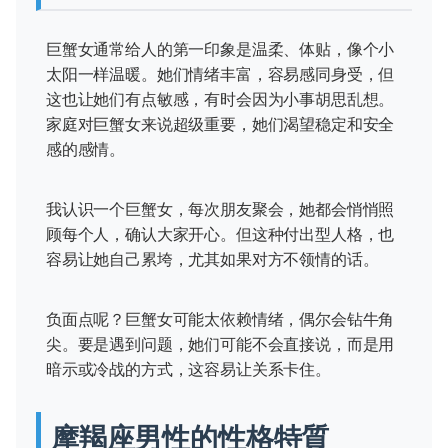
巨蟹女通常给人的第一印象是温柔、体贴，像个小
太阳一样温暖。她们情绪丰富，容易感同身受，但
这也让她们有点敏感，有时会因为小事胡思乱想。
家庭对巨蟹女来说超级重要，她们渴望稳定和安全
感的感情。
我认识一个巨蟹女，每次朋友聚会，她都会悄悄照
顾每个人，确认大家开心。但这种付出型人格，也
容易让她自己累垮，尤其如果对方不领情的话。
负面点呢？巨蟹女可能太依赖情绪，偶尔会钻牛角
尖。要是遇到问题，她们可能不会直接说，而是用
暗示或冷战的方式，这容易让关系卡住。
摩羯座男性的性格特質