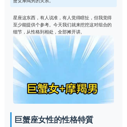
蟹女摩羯男的关系。
星座这东西，有人说准，有人觉得瞎扯，但我觉得
至少能提供个参考。今天我们就来挖挖这对组合的
细节，从性格到相处，全部摊开讲。
巨蟹座女性的性格特質