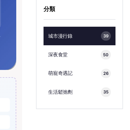
分類
城市漫行錄
39
深夜食堂
50
萌寵奇遇記
26
生活鬆弛劑
35