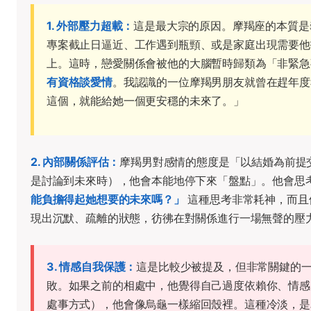
1. 外部壓力超載：
這是最大宗的原因。摩羯座的本質是
專案截止日逼近、工作遇到瓶頸、或是家庭出現需要他
上。這時，戀愛關係會被他的大腦暫時歸類為「非緊急
有資格談愛情
。我認識的一位摩羯男朋友就曾在趕年度
這個，就能給她一個更安穩的未來了。」
2. 內部關係評估：
摩羯男對感情的態度是「以結婚為前提
是討論到未來時），他會本能地停下來「盤點」。他會思
能負擔得起她想要的未來嗎？」
這種思考非常耗神，而且
現出沉默、疏離的狀態，彷彿在對關係進行一場無聲的壓
3. 情感自我保護：
這是比較少被提及，但非常關鍵的
敗。如果之前的相處中，他覺得自己過度依賴你、情感
處事方式），他會像烏龜一樣縮回殼裡。這種冷淡，是