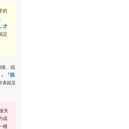
要的
」
，才
搞定
期後、或
？」「我
外表就呈
後失
力或
一種