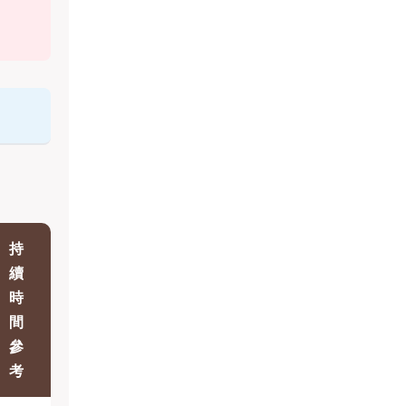
持
續
時
間
參
考