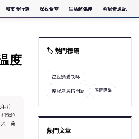
城市漫行錄
深夜食堂
生活鬆弛劑
萌寵奇遇記
🏷️ 熱門標籤
温度
星座戀愛攻略
感情降溫
摩羯座感情問題
幾年前，
至和幾位
」與「關
熱門文章