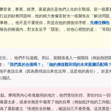
攀登者，事業、經濟、家庭責任是他們人生的主戰場。當一個重
扛起的財務問題時，他的精力會像雷射光一樣聚焦在「解決問題
事務」。他不是不重視你，而是在他的價值排序裡，
先穩住麵包
報告的兩週內，對女友近乎「隱形」，但他心裡想的是：「等我
交往」。他們不玩遊戲。所以，當關係進入一個階段（例如熱戀
考：
「我們真的合適嗎？」「她的價值觀和我的未來藍圖匹配嗎
他不會說出來（因為覺得說出來也沒用，這是他的責任）。於是
力測試。
一點。摩羯男內心有塊脆弱的地方，他們害怕失控、害怕付出一切
暴露太多，或者你無意中傷害了他的自尊（例如批評他的工作能
為了重新建立「情感安全距離」，確認自己不會受傷。這其實是