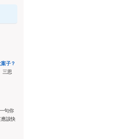
大案子？
、三思
一句你
案應該快