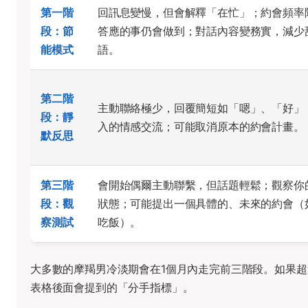
第一階
回訊息變慢，但會解釋「在忙」；約會頻率
段：節
答應的事仍會做到；對話內容變務實，減少
能模式
語。
第二階
主動聯絡極少，回覆簡短如「嗯」、「好」
段：靜
入的情感交流；可能取消原本的約會計畫。
默反思
第三階
會開始偶爾主動聯繫，但話題輕鬆；觀察你
段：觀
狀態；可能提出一個具體的、未來的約會（
察測試
吃飯）。
大多數的摩羯男冷淡期會在1個月內走完前三階段。如果
表格後面會提到的「分手指標」。