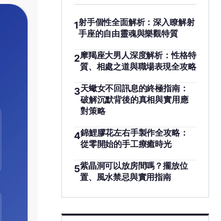
射手個性全面解析：深入瞭解射
1
手座的自由靈魂與樂觀特質
摩羯座大男人深度解析：性格特
2
質、相處之道與職場表現全攻略
天蠍女不回訊息的終極指南：
3
破解沉默背後的真相與實用應
對策略
錦鯉膠花左右手製作全攻略：
4
從零開始的手工療癒時光
紫晶洞可以放房間嗎？擺放位
5
置、風水禁忌與實用指南