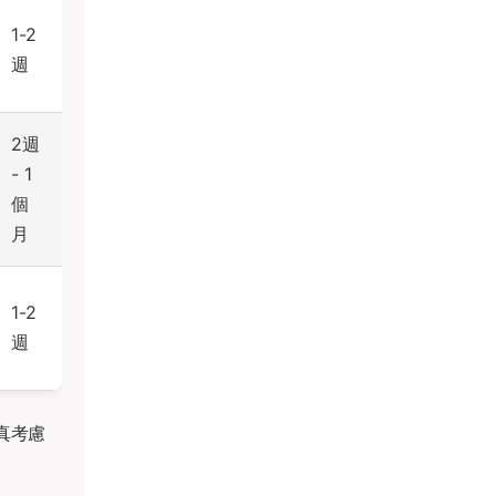
1-2
週
2週
- 1
個
月
1-2
週
真考慮