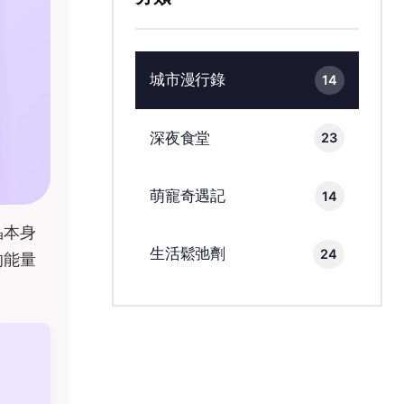
城市漫行錄
14
深夜食堂
23
萌寵奇遇記
14
晶本身
生活鬆弛劑
24
的能量