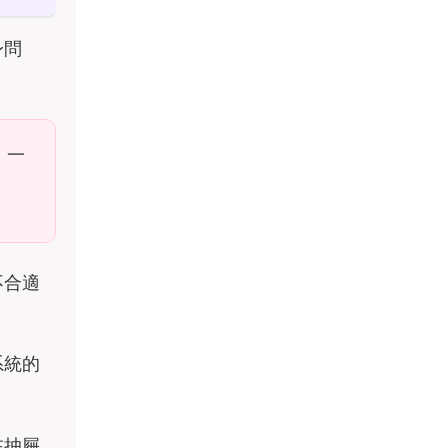
身問
。一
不合適
系統的
在抽屜