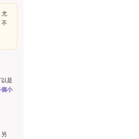
，尤
，不
可以是
多個小
。另