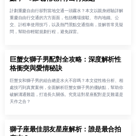
計劃重慶自由行卻對當地交通一頭霧水？本文以親身經驗詳解
重慶自由行交通的方方面面，包括機場接駁、市內地鐵、公
交、計程車使用技巧，以及熱門景點交通指南，並解答常見疑
問，幫助你輕鬆規劃行程，避免踩雷。
巨蟹女獅子男配對全攻略：深度解析性
格衝突與愛情秘訣
巨蟹女和獅子男的組合總是水火不容嗎？本文從性格分析、相
處技巧到真實案例，全面解析巨蟹女獅子男的優缺點，幫助你
破解溝通難題，打造長久關係。究竟這對星座配對是災難還是
天作之合？
獅子座最佳朋友星座解析：誰是最合拍