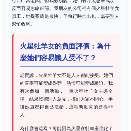
可自己當老闆。但我必須說，她們有時太急著成功，
反而容易忽略細節。我朋友的公司裡有個火星牡羊女
員工，她提案總是最快，但執行時常出包，需要別人
幫忙收尾。
火星牡羊女的負面評價：為什
麼她們容易讓人受不了？
老實說，火星牡羊女不是人人都能接受。她們
的直率可能變成魯莽，熱情可能變成壓迫。我
有次參加一個活動，一個火星牡羊女主導全
場，結果沒聽別人意見，搞到大家不開心。事
後她還覺得自己沒錯，這種態度真的會得罪
人。
為什麼會這樣？可能因為火星在牡羊座強化了