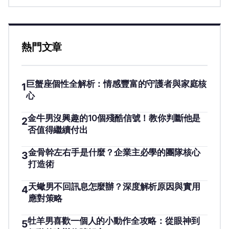
熱門文章
巨蟹座個性全解析：情感豐富的守護者與家庭核
1
心
金牛男沒興趣的10個殘酷信號！教你判斷他是
2
否值得繼續付出
金骨幹左右手是什麼？企業主必學的團隊核心
3
打造術
天蠍男不回訊息怎麼辦？深度解析原因與實用
4
應對策略
牡羊男喜歡一個人的小動作全攻略：從眼神到
5