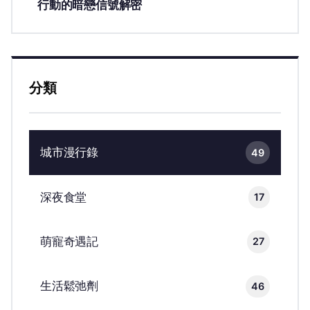
行動的暗戀信號解密
分類
城市漫行錄
49
深夜食堂
17
萌寵奇遇記
27
生活鬆弛劑
46