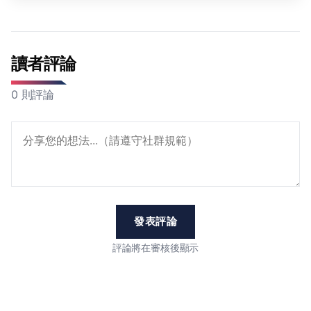
讀者評論
0 則評論
發表評論
評論將在審核後顯示