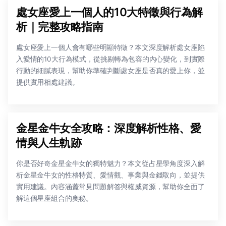
處女座愛上一個人的10大特徵與行為解
析｜完整攻略指南
處女座愛上一個人會有哪些明顯特徵？本文深度解析處女座陷
入愛情的10大行為模式，從挑剔轉為包容的內心變化，到實際
行動的細膩表現，幫助你準確判斷處女座是否真的愛上你，並
提供實用相處建議。
金星金牛女全攻略：深度解析性格、愛
情與人生軌跡
你是否好奇金星金牛女的獨特魅力？本文從占星學角度深入解
析金星金牛女的性格特質、愛情觀、事業與金錢取向，並提供
實用建議。內容涵蓋常見問題解答與權威資源，幫助你全面了
解這個星座組合的奧秘。