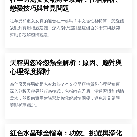
戀愛技巧與常見問題
牡羊男和處女女真的適合在一起嗎？本文從性格特質、戀愛優
缺點到實用相處建議，深入剖析這對星座組合的衝突與默契，
幫助你破解感情難題。
天秤男忽冷忽熱全解析：原因、應對與
心理深度探討
為什麼天秤男總是忽冷忽熱？本文從星座特質和心理學角度，
深入剖析天秤男的行為模式，包括內在矛盾、溝通習慣和感情
需求，並提供實用建議幫助你化解感情困擾，避免常見錯誤，
讓關係更穩定。
紅色水晶球全指南：功效、挑選與淨化