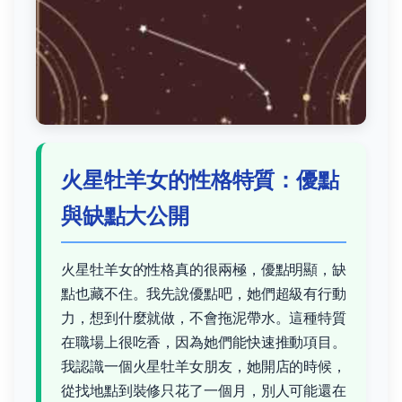
火星牡羊女的性格特質：優點
與缺點大公開
火星牡羊女的性格真的很兩極，優點明顯，缺
點也藏不住。我先說優點吧，她們超級有行動
力，想到什麼就做，不會拖泥帶水。這種特質
在職場上很吃香，因為她們能快速推動項目。
我認識一個火星牡羊女朋友，她開店的時候，
從找地點到裝修只花了一個月，別人可能還在