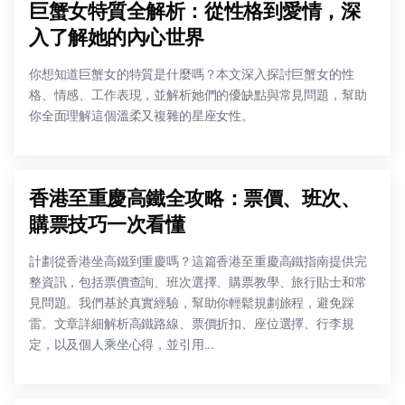
巨蟹女特質全解析：從性格到愛情，深
入了解她的內心世界
你想知道巨蟹女的特質是什麼嗎？本文深入探討巨蟹女的性
格、情感、工作表現，並解析她們的優缺點與常見問題，幫助
你全面理解這個溫柔又複雜的星座女性。
香港至重慶高鐵全攻略：票價、班次、
購票技巧一次看懂
計劃從香港坐高鐵到重慶嗎？這篇香港至重慶高鐵指南提供完
整資訊，包括票價查詢、班次選擇、購票教學、旅行貼士和常
見問題。我們基於真實經驗，幫助你輕鬆規劃旅程，避免踩
雷。文章詳細解析高鐵路線、票價折扣、座位選擇、行李規
定，以及個人乘坐心得，並引用...