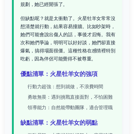
規劃，她已經開張了。
但缺點呢？就是太衝動了。火星牡羊女常常沒
想清楚就行動，結果容易撞牆。比如吵架時，
她們可能會說出傷人的話，事後才后悔。我有
次和她們爭論，明明可以好好談，她們卻直接
爆氣，搞得場面很僵。這種性格在感情裡特別
吃虧，因為伴侶可能覺得不被尊重。
優點清單：火星牡羊女的強項
行動力超強：想到就做，不浪費時間
勇敢無畏：遇到挑戰直接面對，不怕困難
領導能力：自然能帶動團隊，適合管理職
缺點清單：火星牡羊女的弱點