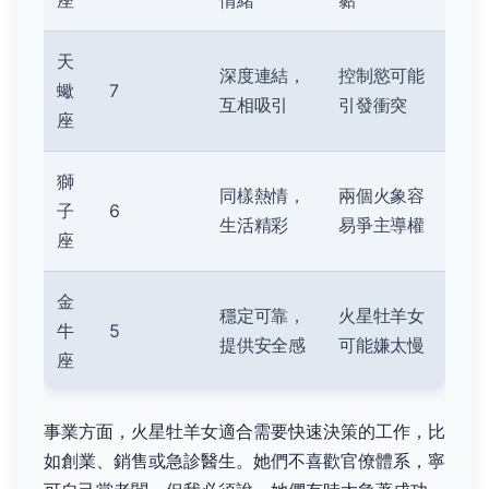
天
深度連結，
控制慾可能
蠍
7
互相吸引
引發衝突
座
獅
同樣熱情，
兩個火象容
子
6
生活精彩
易爭主導權
座
金
穩定可靠，
火星牡羊女
牛
5
提供安全感
可能嫌太慢
座
事業方面，火星牡羊女適合需要快速決策的工作，比
如創業、銷售或急診醫生。她們不喜歡官僚體系，寧