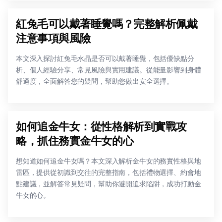
紅兔毛可以戴著睡覺嗎？完整解析佩戴
注意事項與風險
本文深入探討紅兔毛水晶是否可以戴著睡覺，包括優缺點分
析、個人經驗分享、常見風險與實用建議。從能量影響到身體
舒適度，全面解答您的疑問，幫助您做出安全選擇。
如何追金牛女：從性格解析到實戰攻
略，抓住務實金牛女的心
想知道如何追金牛女嗎？本文深入解析金牛女的務實性格與地
雷區，提供從初識到交往的完整指南，包括禮物選擇、約會地
點建議，並解答常見疑問，幫助你避開追求陷阱，成功打動金
牛女的心。