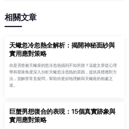
相關文章
天蠍忽冷忽熱全解析：揭開神秘面紗與
實用應對策略
你是否曾被天蠍座的忽冷忽熱搞到不知所措？這篇文章從心理
學和星座角度深入分析天蠍忽冷忽熱的原因，提供具體應對方
法，並解答常見疑問，幫助你更好地理解與天蠍座的相處之
道。
巨蟹男想復合的表現：15個真實跡象與
實用應對策略