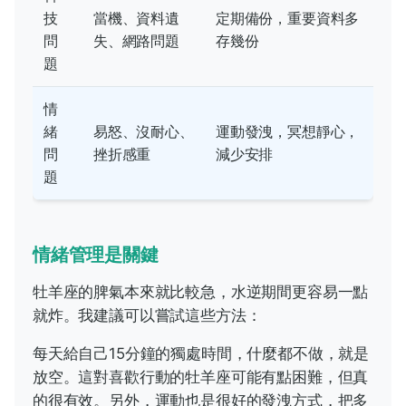
技
當機、資料遺
定期備份，重要資料多
問
失、網路問題
存幾份
題
情
緒
易怒、沒耐心、
運動發洩，冥想靜心，
問
挫折感重
減少安排
題
情緒管理是關鍵
牡羊座的脾氣本來就比較急，水逆期間更容易一點
就炸。我建議可以嘗試這些方法：
每天給自己15分鐘的獨處時間，什麼都不做，就是
放空。這對喜歡行動的牡羊座可能有點困難，但真
的很有效。另外，運動也是很好的發洩方式，把多