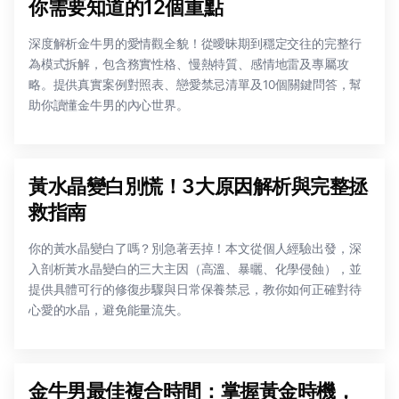
你需要知道的12個重點
深度解析金牛男的愛情觀全貌！從曖昧期到穩定交往的完整行
為模式拆解，包含務實性格、慢熱特質、感情地雷及專屬攻
略。提供真實案例對照表、戀愛禁忌清單及10個關鍵問答，幫
助你讀懂金牛男的內心世界。
黃水晶變白別慌！3大原因解析與完整拯
救指南
你的黃水晶變白了嗎？別急著丟掉！本文從個人經驗出發，深
入剖析黃水晶變白的三大主因（高溫、暴曬、化學侵蝕），並
提供具體可行的修復步驟與日常保養禁忌，教你如何正確對待
心愛的水晶，避免能量流失。
金牛男最佳複合時間：掌握黃金時機，