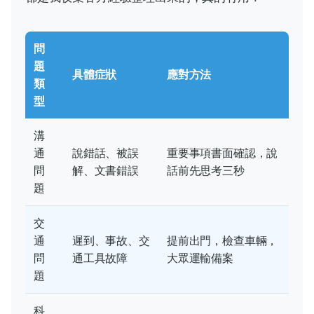
問
題
具體症狀
應對方法
類
型
溝
通
說錯話、被誤
重要事項書面確認，說
問
解、文書錯誤
話前先思考三秒
題
交
通
遲到、事故、交
提前出門，檢查車輛，
問
通工具故障
大眾運輸備案
題
科