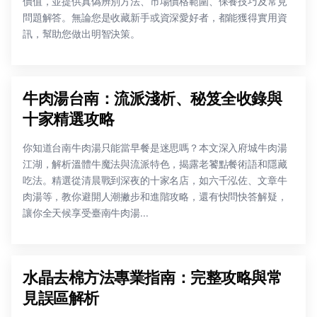
價值，並提供真偽辨別方法、市場價格範圍、保養技巧及常見
問題解答。無論您是收藏新手或資深愛好者，都能獲得實用資
訊，幫助您做出明智決策。
牛肉湯台南：流派淺析、秘笈全收錄與
十家精選攻略
你知道台南牛肉湯只能當早餐是迷思嗎？本文深入府城牛肉湯
江湖，解析溫體牛魔法與流派特色，揭露老饕點餐術語和隱藏
吃法。精選從清晨戰到深夜的十家名店，如六千泓佐、文章牛
肉湯等，教你避開人潮撇步和進階攻略，還有快問快答解疑，
讓你全天候享受臺南牛肉湯...
水晶去棉方法專業指南：完整攻略與常
見誤區解析