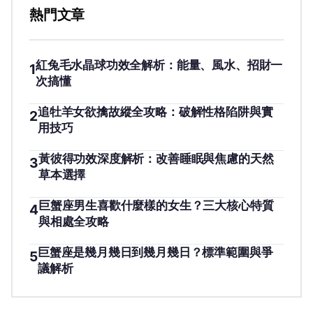
熱門文章
紅兔毛水晶球功效全解析：能量、風水、招財一
1
次搞懂
追牡羊女欲擒故縱全攻略：破解性格陷阱與實
2
用技巧
黃彼得功效深度解析：改善睡眠與焦慮的天然
3
草本選擇
巨蟹座男生喜歡什麼樣的女生？三大核心特質
4
與相處全攻略
巨蟹座是幾月幾日到幾月幾日？標準範圍與爭
5
議解析