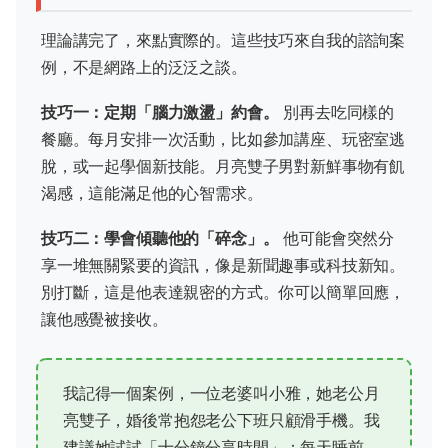
理論講完了，來點實際的。這些技巧來自我的諮詢案
例，不是網路上的泛泛之談。
技巧一：定期「腦力激盪」約會。
別再去吃同樣的
餐廳。每月安排一次活動，比如參加講座、玩密室逃
脫，或一起學個新技能。月亮雙子男對新鮮事物有飢
渴感，這能滿足他的心智需求。
技巧二：學會傾聽他的「碎念」。
他可能會突然分
享一堆無關緊要的資訊，像是新聞趣事或科技新知。
別打斷，這是他表達親密的方式。你可以簡單回應，
讓他感覺被接收。
我記得一個案例，一位老婆叫小雅，她老公月
亮雙子，婚後常抱怨老公下班只顧滑手機。我
建議她試試「十分鐘分享時間」：每天睡前，