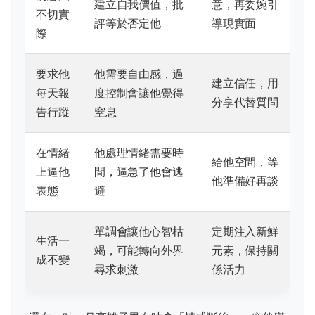
建立自我價值，批
意，再委婉引
不切實
評等於否定他
導現實面
際
要求他
他需要自由感，過
建立信任，用
每天報
度控制會讓他覺得
分享代替質問
告行蹤
窒息
在情緒
他處理情緒需要時
給他空間，等
上逼他
間，逼急了他會逃
他準備好再談
表態
避
單調會讓他心智枯
定期注入新鮮
生活一
竭，可能轉向外界
元素，保持關
成不變
尋求刺激
係活力