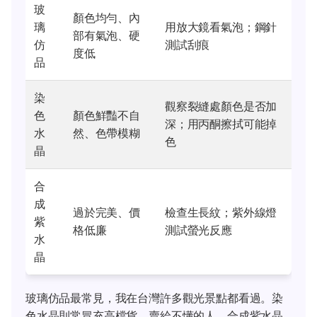
玻
顏色均勻、內
璃
用放大鏡看氣泡；鋼針
部有氣泡、硬
仿
測試刮痕
度低
品
染
觀察裂縫處顏色是否加
色
顏色鮮豔不自
深；用丙酮擦拭可能掉
水
然、色帶模糊
色
晶
合
成
過於完美、價
檢查生長紋；紫外線燈
紫
格低廉
測試螢光反應
水
晶
玻璃仿品最常見，我在台灣許多觀光景點都看過。染
色水晶則常冒充高檔貨，賣給不懂的人。合成紫水晶