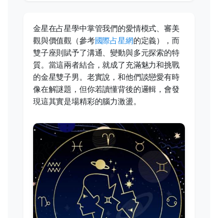
金星在占星學中掌管我們的愛情模式、審美
觀與價值觀（參考
國際占星網
的定義），而
雙子座則賦予了溝通、變動與多元探索的特
質。當這兩者結合，就成了充滿魅力和挑戰
的金星雙子男。老實說，和他們談戀愛有時
像在解謎題，但你若讀懂背後的邏輯，會發
現這其實是場精彩的腦力激盪。