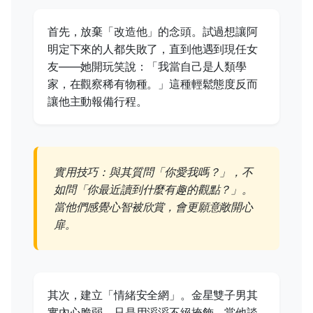
首先，放棄「改造他」的念頭。試過想讓阿
明定下來的人都失敗了，直到他遇到現任女
友——她開玩笑說：「我當自己是人類學
家，在觀察稀有物種。」這種輕鬆態度反而
讓他主動報備行程。
實用技巧：與其質問「你愛我嗎？」，不
如問「你最近讀到什麼有趣的觀點？」。
當他們感覺心智被欣賞，會更願意敞開心
扉。
其次，建立「情緒安全網」。金星雙子男其
實內心脆弱，只是用滔滔不絕掩飾。當他談