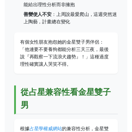
能給出理性分析而非擁抱
善變使人不安
：上周說最愛爬山，這週突然迷
上陶藝，計畫總在變化
有個女性朋友抱怨她的金星雙子男伴侶：
「他連要不要養狗都能分析三天三夜，最後
說『再觀察一下流浪犬趨勢』！」這種過度
理性確實讓人哭笑不得。
從占星兼容性看金星雙子
男
根據
占星學權威網站
的兼容性分析，金星雙