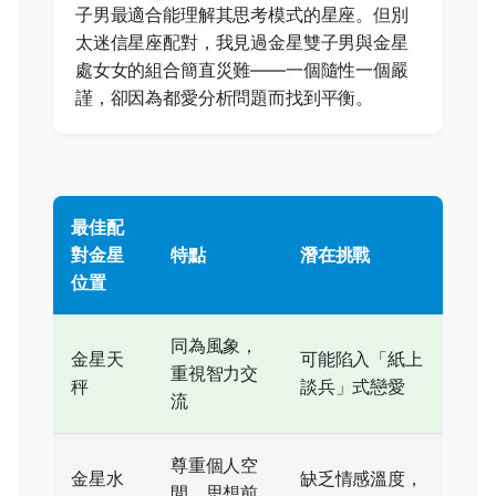
子男最適合能理解其思考模式的星座。但別
太迷信星座配對，我見過金星雙子男與金星
處女女的組合簡直災難——一個隨性一個嚴
謹，卻因為都愛分析問題而找到平衡。
最佳配
對金星
特點
潛在挑戰
位置
同為風象，
金星天
可能陷入「紙上
重視智力交
秤
談兵」式戀愛
流
尊重個人空
金星水
缺乏情感溫度，
間，思想前