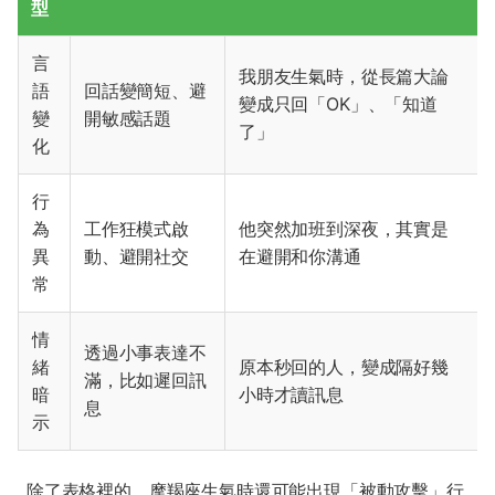
型
言
我朋友生氣時，從長篇大論
語
回話變簡短、避
變成只回「OK」、「知道
變
開敏感話題
了」
化
行
為
工作狂模式啟
他突然加班到深夜，其實是
異
動、避開社交
在避開和你溝通
常
情
透過小事表達不
緒
原本秒回的人，變成隔好幾
滿，比如遲回訊
暗
小時才讀訊息
息
示
除了表格裡的，摩羯座生氣時還可能出現「被動攻擊」行