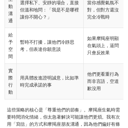
選擇私下、安靜的場合，直接
當你感覺氣氛不
動
但溫和地問：「我是不是哪裡
對，但對方還沒
溝
讓你不開心？」
完全冷戰時
通
給
如果摩羯座明顯
予
暫時不打擾，讓他們冷靜思
在氣頭上，逼問
空
考，但表達你願意談
只會反效果
間
實
他們更看重行為
際
用具體改進證明誠意，比如準
而非言語，空道
行
時完成承諾的事
歉沒用
動
這些策略的核心是「尊重他們的節奏」。摩羯座生氣時需
要時間消化情緒，你太急著解決可能讓他們更煩。我有次
用「寫信」的方式和摩羯座朋友溝通，因為他們偏好有條