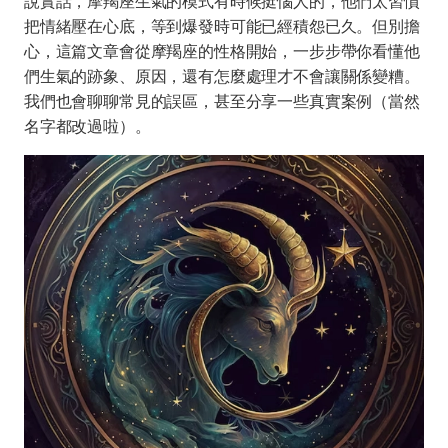
說實話，摩羯座生氣的模式有時候挺惱人的，他們太習慣
把情緒壓在心底，等到爆發時可能已經積怨已久。但別擔
心，這篇文章會從摩羯座的性格開始，一步步帶你看懂他
們生氣的跡象、原因，還有怎麼處理才不會讓關係變糟。
我們也會聊聊常見的誤區，甚至分享一些真實案例（當然
名字都改過啦）。