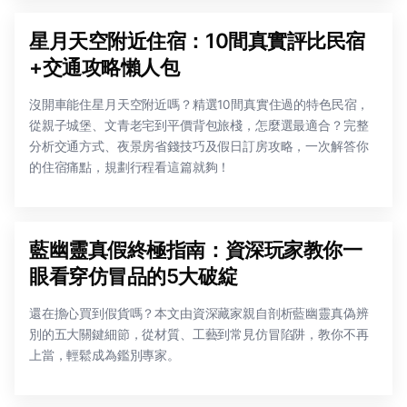
星月天空附近住宿：10間真實評比民宿
+交通攻略懶人包
沒開車能住星月天空附近嗎？精選10間真實住過的特色民宿，
從親子城堡、文青老宅到平價背包旅棧，怎麼選最適合？完整
分析交通方式、夜景房省錢技巧及假日訂房攻略，一次解答你
的住宿痛點，規劃行程看這篇就夠！
藍幽靈真假終極指南：資深玩家教你一
眼看穿仿冒品的5大破綻
還在擔心買到假貨嗎？本文由資深藏家親自剖析藍幽靈真偽辨
別的五大關鍵細節，從材質、工藝到常見仿冒陷阱，教你不再
上當，輕鬆成為鑑別專家。