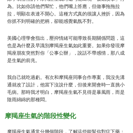
為。比如你請他們幫忙，他們嘴上答應，但做事拖拖拉
拉，明顯在表達不開心。這種方式真的很讓人挫折，因為
你抓不到明確的把柄，卻能感覺氣氛不對。
美國心理學會指出，壓抑情緒可能導致長期關係問題，這
也是為什麼及早識別摩羯座生氣如此重要。如果你發現摩
羯座朋友突然對你「公事公辦」，說話不帶感情，那八成
是生氣的前兆。
我自己就吃過虧。有次和摩羯座同事合作專案，我沒先溝
通就改了設計，他當下沒說什麼，但後來開會時一直挑小
毛病。那時我才明白，摩羯座生氣不見得是暴風雨，而是
陰雨綿綿的那種悶。
摩羯座生氣的階段性變化
摩羯座生氣通常分幾個階段，了解這些能幫你對症下藥：