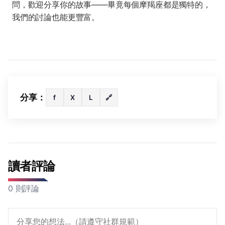
問，歡迎分享你的故事——畢竟每個摩羯座都是獨特的，
我們的討論也能更豐富。
分享：
f
X
L
🔗
讀者評論
0 則評論