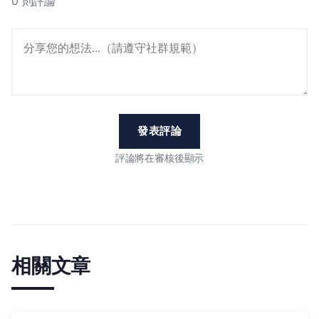
0 則評論
發表評論
評論將在審核後顯示
相關文章