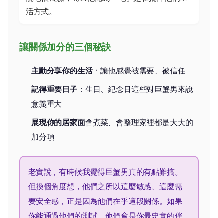
活方式。
讓關係加分的三個秘訣
主動分享你的生活
：讓他感覺被需要、被信任
記得重要日子
：生日、紀念日這些對巨蟹男來說
意義重大
展現你的居家面
會煮菜、會整理家裡都是大大的
加分項
老實說，有時候我覺得巨蟹男真的有點難搞。
但換個角度想，他們之所以這麼敏感、這麼需
要安全感，正是因為他們在乎這段關係。如果
你能通過他們的測試，他們會是你最忠實的伴