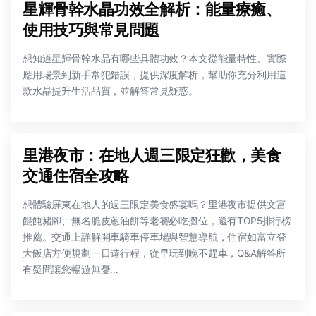
星輝骨幹水晶功效全解析：能量療癒、
使用技巧與常見問題
想知道星輝骨幹水晶有哪些具體功效？本文從能量特性、實際
應用場景到新手常犯錯誤，提供深度解析，幫助你充分利用這
款水晶提升生活品質，並解答常見疑惑。
里港夜市：在地人週三限定狂歡，美食
交通住宿全攻略
想體驗屏東在地人的週三限定美食盛宴嗎？里港夜市提供文富
餛飩豬腳、無名脆皮蔥油餅等老饕必吃攤位，還有TOP5排行榜
推薦。交通上詳解開車騎車停車場與智慧導航，住宿如富立登
大飯店方便規劃一日遊行程，從早玩到晚不趕車，Q&A解答所
有疑問讓您暢遊無憂...