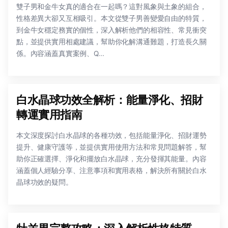
雙子男和金牛女真的適合在一起嗎？這對風象與土象的組合，
性格差異大卻又互相吸引。本文從雙子男善變愛自由的特質，
到金牛女穩定務實的個性，深入解析他們的相容性、常見衝突
點，並提供實用相處建議，幫助你化解溝通難題，打造長久關
係。內容涵蓋真實案例、Q...
白水晶球功效全解析：能量淨化、招財
轉運實用指南
本文深度探討白水晶球的各種功效，包括能量淨化、招財運勢
提升、健康守護等，並提供實用使用方法和常見問題解答，幫
助你正確選擇、淨化和擺放白水晶球，充分發揮其能量。內容
涵蓋個人經驗分享、注意事項和實用表格，解決所有關於白水
晶球功效的疑問。