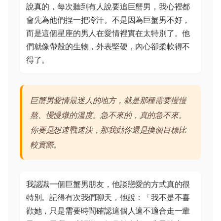
說真的，每次聽到有人說要追巨蟹男，我心裡都
會先為他們捏一把冷汗。不是因為巨蟹男不好，
而是這個星座的男人在愛情裡實在太特別了。他
們就像帶殼的生物，外表堅硬，內心卻柔軟得不
得了。
巨蟹男愛情最迷人的地方，就是那種需要慢慢
熬、慢慢燉的溫度。急不來的，真的急不來。
你要是想速戰速決，那我勸你還是換個目標比
較實際。
我認識一個巨蟹男朋友，他談戀愛的方式真的很
特別。記得有次我們聊天，他說：「我不是不喜
歡她，只是需要時間確認這個人適不適合走一輩