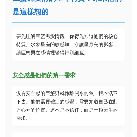
是這樣想的
要先理解巨蟹男愛情觀，你得先知道他們的核心
特質。水象星座的敏感加上守護星月亮的影響，
讓巨蟹男在感情裡變得特別細膩。
安全感是他們的第一需求
沒有安全感的巨蟹男就像離開水的魚，根本活不
下去。他們需要確定的感覺，需要知道自己在對
方心裡的位置。這不是不信任，而是一種天生的
需求。