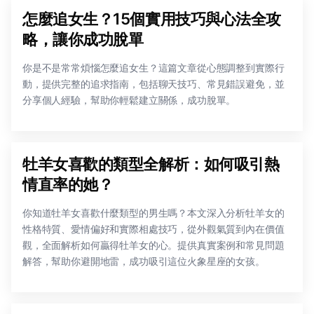
怎麼追女生？15個實用技巧與心法全攻
略，讓你成功脫單
你是不是常常煩惱怎麼追女生？這篇文章從心態調整到實際行
動，提供完整的追求指南，包括聊天技巧、常見錯誤避免，並
分享個人經驗，幫助你輕鬆建立關係，成功脫單。
牡羊女喜歡的類型全解析：如何吸引熱
情直率的她？
你知道牡羊女喜歡什麼類型的男生嗎？本文深入分析牡羊女的
性格特質、愛情偏好和實際相處技巧，從外觀氣質到內在價值
觀，全面解析如何贏得牡羊女的心。提供真實案例和常見問題
解答，幫助你避開地雷，成功吸引這位火象星座的女孩。