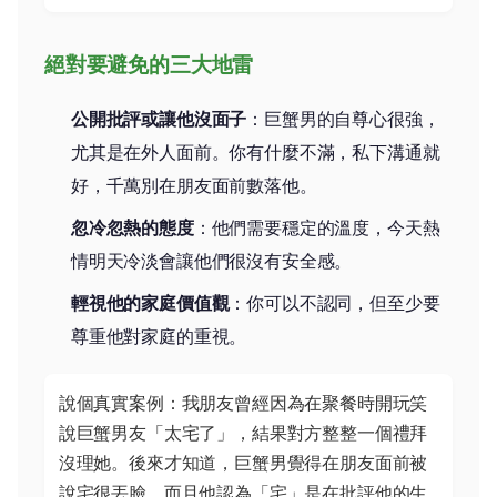
絕對要避免的三大地雷
公開批評或讓他沒面子
：巨蟹男的自尊心很強，
尤其是在外人面前。你有什麼不滿，私下溝通就
好，千萬別在朋友面前數落他。
忽冷忽熱的態度
：他們需要穩定的溫度，今天熱
情明天冷淡會讓他們很沒有安全感。
輕視他的家庭價值觀
：你可以不認同，但至少要
尊重他對家庭的重視。
說個真實案例：我朋友曾經因為在聚餐時開玩笑
說巨蟹男友「太宅了」，結果對方整整一個禮拜
沒理她。後來才知道，巨蟹男覺得在朋友面前被
說宅很丟臉，而且他認為「宅」是在批評他的生