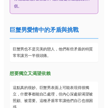
侶。
巨蟹男愛情中的矛盾與挑戰
巨蟹男也不是完美的戀人，他們有些矛盾的特質
常常讓另一半很頭痛。
想要獨立又渴望依賴
這點真的很妙。巨蟹男表面上可能表現得很獨
立，什麼事都能自己處理，但內心深處卻渴望被
照顧、被需要。這種矛盾常常讓他們自己也很困
惑。