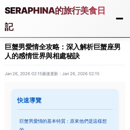
SERAPHINA的旅行美食日
記
巨蟹男愛情全攻略：深入解析巨蟹座男
人的感情世界與相處秘訣
Jan 26, 2026 02:15
最後更新：Jan 26, 2026 02:15
快速導覽
巨蟹男愛情的基本特質：原來他們是這樣想
的