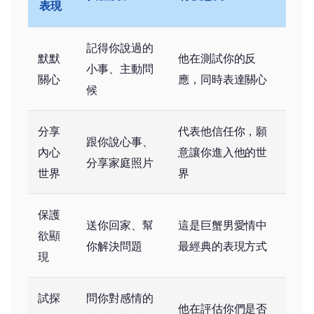
表現
記得你說過的
默默
他在測試你的反
小事、主動問
關心
應，同時表達關心
候
分享
代表他信任你，願
跟你說心事、
內心
意讓你進入他的世
分享家庭照片
世界
界
保護
送你回家、幫
這是巨蟹男愛情中
欲顯
你解決問題
最經典的表現方式
現
試探
問你對感情的
他在評估你們是否