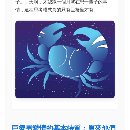
子。」天啊，才認識一個月就在想一輩子的事
情，這種思考模式真的只有巨蟹座才有。
巨蟹男愛情的基本特質：原來他們