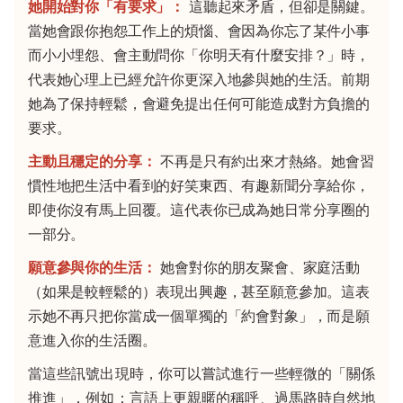
她開始對你「有要求」：
這聽起來矛盾，但卻是關鍵。
當她會跟你抱怨工作上的煩惱、會因為你忘了某件小事
而小小埋怨、會主動問你「你明天有什麼安排？」時，
代表她心理上已經允許你更深入地參與她的生活。前期
她為了保持輕鬆，會避免提出任何可能造成對方負擔的
要求。
主動且穩定的分享：
不再是只有約出來才熱絡。她會習
慣性地把生活中看到的好笑東西、有趣新聞分享給你，
即使你沒有馬上回覆。這代表你已成為她日常分享圈的
一部分。
願意參與你的生活：
她會對你的朋友聚會、家庭活動
（如果是較輕鬆的）表現出興趣，甚至願意參加。這表
示她不再只把你當成一個單獨的「約會對象」，而是願
意進入你的生活圈。
當這些訊號出現時，你可以嘗試進行一些輕微的「關係
推進」，例如：言語上更親暱的稱呼、過馬路時自然地