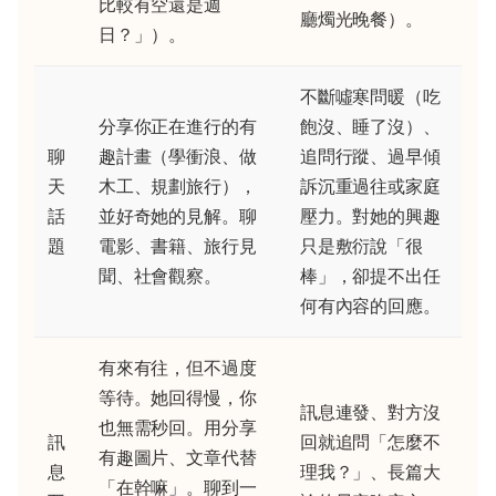
比較有空還是週
廳燭光晚餐）。
日？」）。
不斷噓寒問暖（吃
分享你正在進行的有
飽沒、睡了沒）、
聊
趣計畫（學衝浪、做
追問行蹤、過早傾
天
木工、規劃旅行），
訴沉重過往或家庭
話
並好奇她的見解。聊
壓力。對她的興趣
題
電影、書籍、旅行見
只是敷衍說「很
聞、社會觀察。
棒」，卻提不出任
何有內容的回應。
有來有往，但不過度
等待。她回得慢，你
訊息連發、對方沒
也無需秒回。用分享
訊
回就追問「怎麼不
有趣圖片、文章代替
息
理我？」、長篇大
「在幹嘛」。聊到一