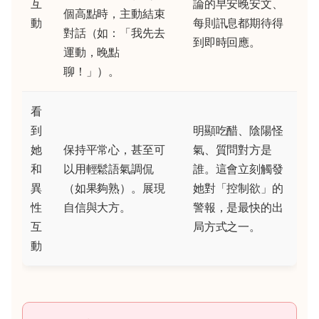
互
論的早安晚安文、
個高點時，主動結束
動
每則訊息都期待得
對話（如：「我先去
到即時回應。
運動，晚點
聊！」）。
看
到
明顯吃醋、陰陽怪
她
保持平常心，甚至可
氣、質問對方是
和
以用輕鬆語氣調侃
誰。這會立刻觸發
異
（如果夠熟）。展現
她對「控制欲」的
性
自信與大方。
警報，是最快的出
互
局方式之一。
動