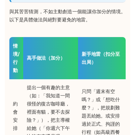
與其苦苦猜測，不如主動創造一個能讓你加分的情境。
以下是具體做法與絕對要避免的地雷。
情
境/
新手地雷（扣分至
高手做法（加分）
行
出局）
動
提出一個有趣的主意
只問「週末有空
（如：「我知道一間
嗎？」或「想吃什
約
很怪的復古咖啡廳，
麼？」，把規劃難
會
裡面有貓，要不去探
題丟給她。或安排
安
險？」），把主導權
過於正式、拘謹的
排
給她（「你週六下午
行程（如高級西餐