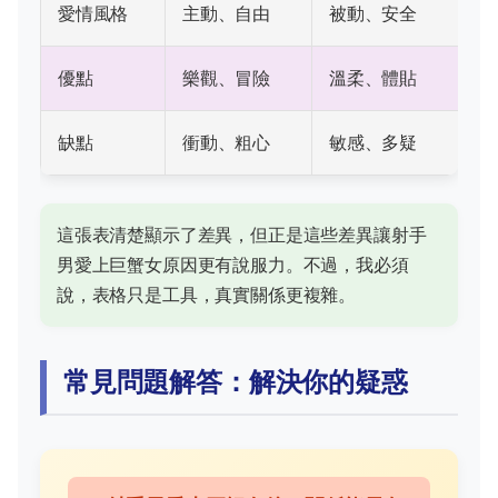
愛情風格
主動、自由
被動、安全
優點
樂觀、冒險
溫柔、體貼
缺點
衝動、粗心
敏感、多疑
這張表清楚顯示了差異，但正是這些差異讓射手
男愛上巨蟹女原因更有說服力。不過，我必須
說，表格只是工具，真實關係更複雜。
常見問題解答：解決你的疑惑