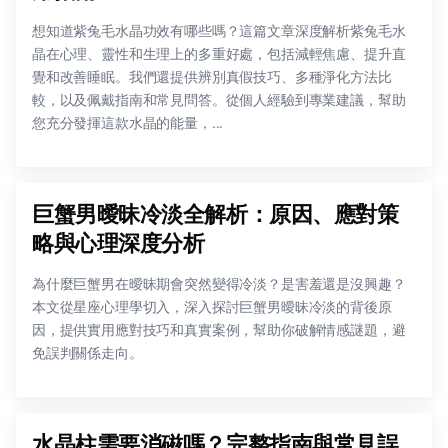
想知道紫兔毛水晶功效有哪些嗎？這篇文章深度解析紫兔毛水
晶在心理、靈性和生理上的多重好處，包括減輕焦慮、提升直
覺和改善睡眠。我們還提供辨別真假技巧、多種淨化方法比
較，以及佩戴指南和常見問答。從個人經驗到專業建議，幫助
您充分發揮這款水晶的能量，...
巨蟹男曖昧冷淡全解析：原因、應對策
略與心理深度分析
為什麼巨蟹男在曖昧期會突然變得冷淡？是害羞還是沒興趣？
本文從星座心理學切入，深入探討巨蟹男曖昧冷淡的背後原
因，提供實用應對技巧和真實案例，幫助你破解情感謎題，避
免誤判關係走向。
水晶柱需要消磁嗎？完整指南與常見誤