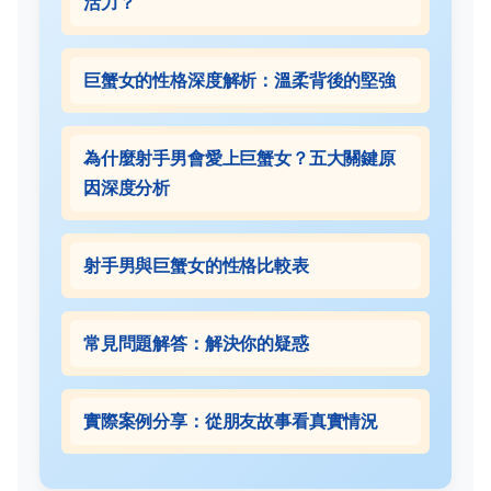
活力？
巨蟹女的性格深度解析：溫柔背後的堅強
為什麼射手男會愛上巨蟹女？五大關鍵原
因深度分析
射手男與巨蟹女的性格比較表
常見問題解答：解決你的疑惑
實際案例分享：從朋友故事看真實情況