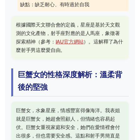
缺點：缺乏耐心、有時過於自我
根據國際天文聯合會的定義，星座是基於天文觀
測的文化產物，射手座對應的是人馬座，象徵著
探索精神（參考：
IAU官方網站
）。這解釋了為什
麼射手男這麼愛自由。
巨蟹女的性格深度解析：溫柔背
後的堅強
巨蟹女，水象星座，情感豐富得像海洋。我表姐
就是巨蟹女，她超會照顧人，但情緒也容易起
伏。巨蟹女重視家庭和安全，她們在愛情裡會付
出很多，但也需要安全感。這點和射手男簡直是