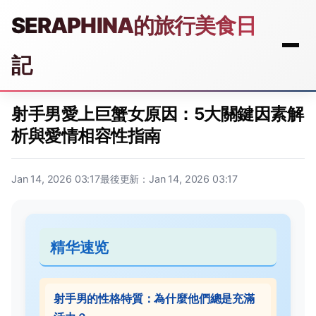
SERAPHINA的旅行美食日
記
射手男愛上巨蟹女原因：5大關鍵因素解
析與愛情相容性指南
Jan 14, 2026 03:17
最後更新：Jan 14, 2026 03:17
精华速览
射手男的性格特質：為什麼他們總是充滿