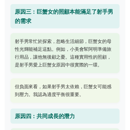
原因三：巨蟹女的照顧本能滿足了射手男
的需求
射手男常忙於探索，忽略生活細節，巨蟹女的母
性光輝能補足這點。例如，小美會幫阿明準備旅
行用品，讓他無後顧之憂。這種實用性的照顧，
是射手男愛上巨蟹女原因中很實際的一環。
但負面來看，如果射手男太依賴，巨蟹女可能感
到壓力。我認為適度平衡很重要。
原因四：共同成長的潛力