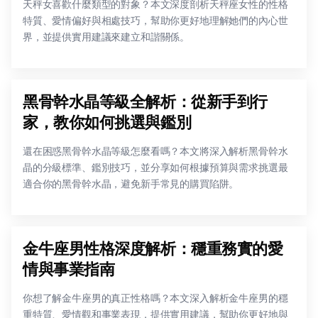
天秤女喜歡什麼類型的對象？本文深度剖析天秤座女性的性格
特質、愛情偏好與相處技巧，幫助你更好地理解她們的內心世
界，並提供實用建議來建立和諧關係。
黑骨幹水晶等級全解析：從新手到行
家，教你如何挑選與鑑別
還在困惑黑骨幹水晶等級怎麼看嗎？本文將深入解析黑骨幹水
晶的分級標準、鑑別技巧，並分享如何根據預算與需求挑選最
適合你的黑骨幹水晶，避免新手常見的購買陷阱。
金牛座男性格深度解析：穩重務實的愛
情與事業指南
你想了解金牛座男的真正性格嗎？本文深入解析金牛座男的穩
重特質、愛情觀和事業表現，提供實用建議，幫助你更好地與