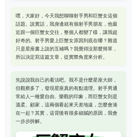
嘿，大家好，今天我想聊聊射手男和巨蟹女這個
話題。說實話，我身邊就有個射手男朋友，他最
近跟一個巨蟹女交往，整個人都變了樣，讓我超
好奇的。射手男愛上巨蟹女原因到底在哪？難道
只是星座書上說的互補嗎？我覺得沒那麼簡單，
所以決定寫這篇文章，從實際角度來分析。
先說說我自己的看法吧。我不是什麼星座大師，
但觀察多了，發現星座真的有點道理。射手男通
常給人一種愛自由、樂觀的印象，而巨蟹女則是
溫柔、顧家，這兩個看起來天差地遠，怎麼會湊
在一起？其實，這背後有很多細膩的原因，我會
一步步拆解。