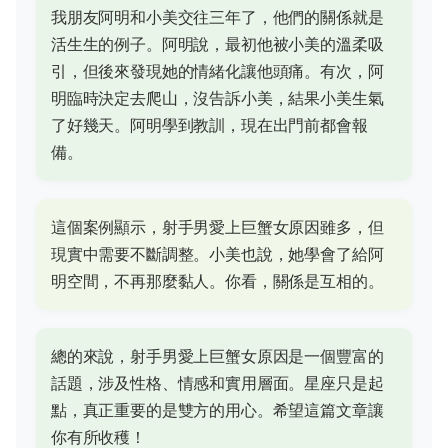
我朋友阿明和小美交往三年了，他們的關係就是
活生生的例子。阿明說，最初他被小美的溫柔吸
引，但後來發現她的情緒化讓他頭痛。有次，阿
明臨時決定去爬山，沒告訴小美，結果小美生氣
了好幾天。阿明學到教訓，現在出門前都會報
備。
這個案例顯示，射手男愛上巨蟹女原因雖多，但
現實中需要不斷調整。小美也說，她學會了給阿
明空間，不再那麼黏人。你看，關係是互相的。
總的來說，射手男愛上巨蟹女原因是一個豐富的
話題，涉及性格、情感和實用層面。星座只是起
點，真正重要的是雙方的用心。希望這篇文章讓
你有所收穫！