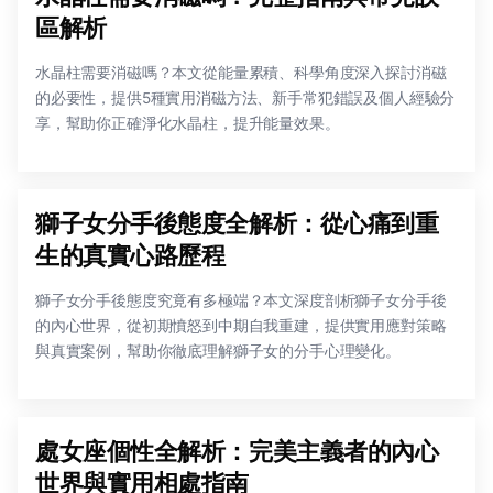
區解析
水晶柱需要消磁嗎？本文從能量累積、科學角度深入探討消磁
的必要性，提供5種實用消磁方法、新手常犯錯誤及個人經驗分
享，幫助你正確淨化水晶柱，提升能量效果。
獅子女分手後態度全解析：從心痛到重
生的真實心路歷程
獅子女分手後態度究竟有多極端？本文深度剖析獅子女分手後
的內心世界，從初期憤怒到中期自我重建，提供實用應對策略
與真實案例，幫助你徹底理解獅子女的分手心理變化。
處女座個性全解析：完美主義者的內心
世界與實用相處指南