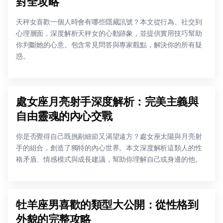
對全攻略
天秤女喜歡一個人時會有哪些隱藏訊號？本文從行為、社交到
心理層面，深度解析天秤女的心動跡象，並提供實用技巧幫助
你判斷她的心意。包含常見問答與專家觀點，解決你的所有疑
惑。
處女座月亮射手深度解析：完美主義與
自由靈魂的內心交戰
你是否覺得自己既挑剔細節又渴望遠方？處女座太陽與月亮射
手的組合，創造了獨特的內心世界。本文深度解析這類人的性
格矛盾、情感模式與成長建議，幫助你理解自己或身邊的他。
牡羊座男喜歡的類型大公開：從性格到
外貌的完整攻略