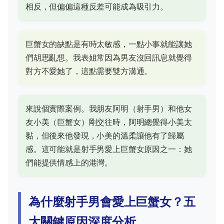
相反，但偏偏這種反差可能成為吸引力。
巨蟹女的缺點是有時太敏感，一點小事就能讓她
們胡思亂想。我表姐常因為男友沒回訊息就覺得
對方不愛她了，這點需要雙方溝通。
來說個實際案例。我朋友阿明（射手男）和他女
友小美（巨蟹女）剛交往時，阿明總覺得小美太
黏，但後來他發現，小美的溫柔讓他有了歸屬
感。這可能就是射手男愛上巨蟹女原因之一：她
們能提供情感上的港灣。
為什麼射手男會愛上巨蟹女？五
大關鍵原因深度分析