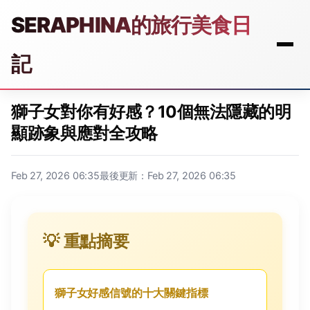
SERAPHINA的旅行美食日
記
獅子女對你有好感？10個無法隱藏的明
顯跡象與應對全攻略
Feb 27, 2026 06:35
最後更新：Feb 27, 2026 06:35
💡 重點摘要
獅子女好感信號的十大關鍵指標