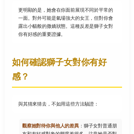
更明顯的是，她會在你面前展現不同於平常的
一面。對外可能是氣場強大的女王，但對你會
露出小貓般的撒嬌狀態。這種反差是獅子女對
你有好感的重要證據。
如何確認獅子女對你有好
感？
與其猜來猜去，不如用這些方法驗證：
觀察她對待你與他人的差異
：獅子女對普通朋
友和有好感對象的態度差很多。注意她是否對