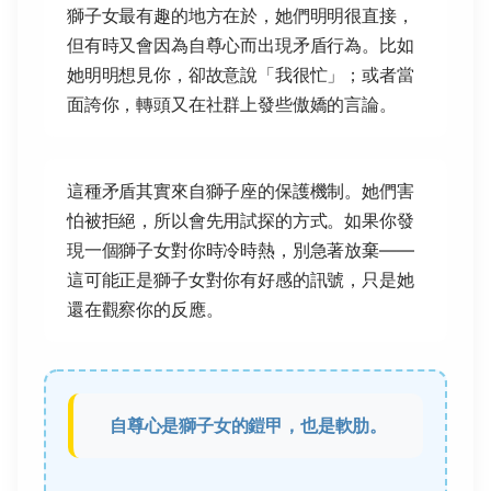
獅子女最有趣的地方在於，她們明明很直接，
但有時又會因為自尊心而出現矛盾行為。比如
她明明想見你，卻故意說「我很忙」；或者當
面誇你，轉頭又在社群上發些傲嬌的言論。
這種矛盾其實來自獅子座的保護機制。她們害
怕被拒絕，所以會先用試探的方式。如果你發
現一個獅子女對你時冷時熱，別急著放棄——
這可能正是獅子女對你有好感的訊號，只是她
還在觀察你的反應。
自尊心是獅子女的鎧甲，也是軟肋。