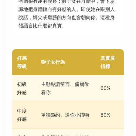
有個很有趣的觀察：獅子女在群體中，會下意
識地把身體轉向有好感的人。即使她在跟別人
說話，腳尖或肩膀的方向也會朝向你。這種身
體語言比什麼都真實。
好感
真實度
獅子女行為
等級
指標
初級
主動點讚留言、偶爾偷
60%
好感
看你
中度
單獨邀約、送你小禮物
80%
好感