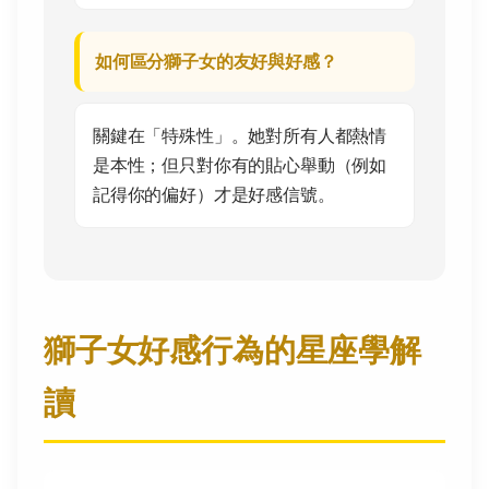
如何區分獅子女的友好與好感？
關鍵在「特殊性」。她對所有人都熱情
是本性；但只對你有的貼心舉動（例如
記得你的偏好）才是好感信號。
獅子女好感行為的星座學解
讀