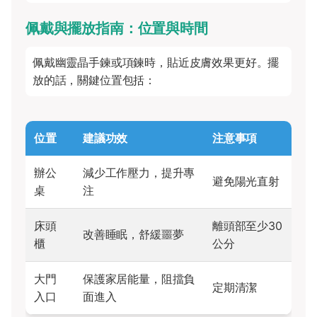
佩戴與擺放指南：位置與時間
佩戴幽靈晶手鍊或項鍊時，貼近皮膚效果更好。擺
放的話，關鍵位置包括：
位置
建議功效
注意事項
辦公
減少工作壓力，提升專
避免陽光直射
桌
注
床頭
離頭部至少30
改善睡眠，舒緩噩夢
櫃
公分
大門
保護家居能量，阻擋負
定期清潔
入口
面進入