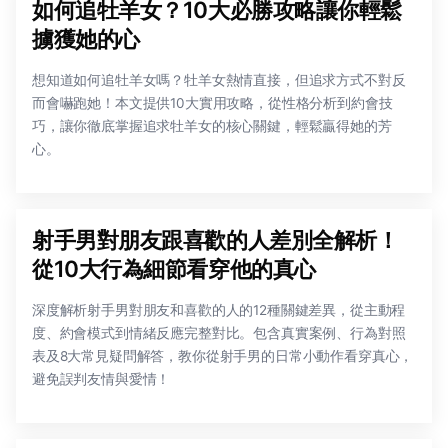
如何追牡羊女？10大必勝攻略讓你輕鬆
擄獲她的心
想知道如何追牡羊女嗎？牡羊女熱情直接，但追求方式不對反
而會嚇跑她！本文提供10大實用攻略，從性格分析到約會技
巧，讓你徹底掌握追求牡羊女的核心關鍵，輕鬆贏得她的芳
心。
射手男對朋友跟喜歡的人差別全解析！
從10大行為細節看穿他的真心
深度解析射手男對朋友和喜歡的人的12種關鍵差異，從主動程
度、約會模式到情緒反應完整對比。包含真實案例、行為對照
表及8大常見疑問解答，教你從射手男的日常小動作看穿真心，
避免誤判友情與愛情！