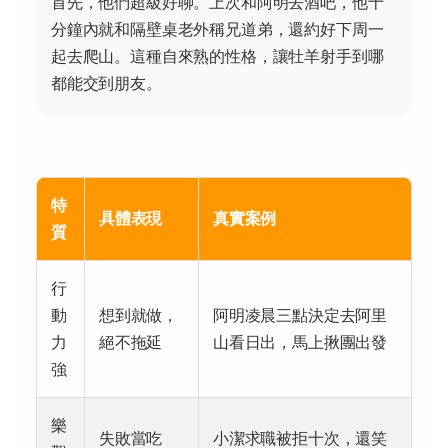
首先，他們超級好聊。上次和阿明去酒吧，他十
分鐘內就和隔壁桌老外稱兄道弟，還約好下周一
起去爬山。這種自來熟的性格，讓牡羊射手到哪
都能交到朋友。
特
具體表現
真實案例
質
行
動
想到就做，
阿明凌晨三點決定去阿里
力
絕不拖延
山看日出，馬上揪團出發
強
樂
失敗當吃
小潔求職被拒十次，還笑