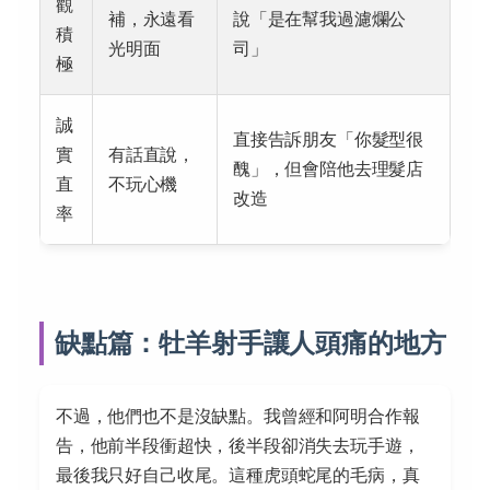
觀
補，永遠看
說「是在幫我過濾爛公
積
光明面
司」
極
誠
直接告訴朋友「你髮型很
實
有話直說，
醜」，但會陪他去理髮店
直
不玩心機
改造
率
缺點篇：牡羊射手讓人頭痛的地方
不過，他們也不是沒缺點。我曾經和阿明合作報
告，他前半段衝超快，後半段卻消失去玩手遊，
最後我只好自己收尾。這種虎頭蛇尾的毛病，真