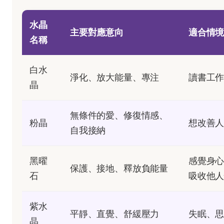
水晶
主要對應意向
適合情
名稱
白水
淨化、放大能量、專注
讀書工
晶
無條件的愛、修復情感、
粉晶
想改善
自我接納
黑曜
感覺身
保護、接地、釋放負能量
石
吸收他
紫水
平靜、直覺、舒緩壓力
失眠、
晶