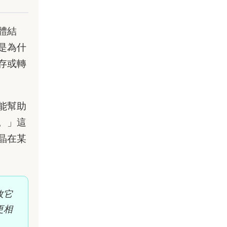
體結
是為什
存或轉
能幫助
。」這
晶在某
收它
更相