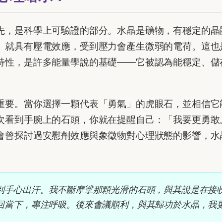
先，是科學上可驗證的部分。水晶是礦物，有穩定的晶
）就具有壓電效應，受到壓力會產生微弱的電荷。這也
特性，是許多能量學說的基礎——它被認為能穩定、儲
重要。當你選擇一顆代表「勇氣」的虎眼石，並相信它
次看到手腕上的石頭，你就在提醒自己：「我要更勇敢
會曾探討過安慰劑效應與象徵物對心理狀態的影響，水
到手心出汗。我不斷摩挲那顆光滑的石頭，與其說是在接
回當下，專注呼吸。後來會議順利，與其歸功於水晶，我