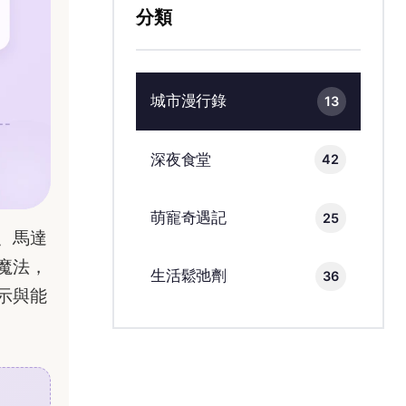
分類
城市漫行錄
13
深夜食堂
42
萌寵奇遇記
25
、馬達
魔法，
生活鬆弛劑
36
示與能