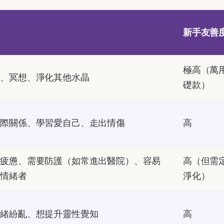
境
新手友善
極高（萬
作、冥想、淨化其他水晶
礎款）
人際關係、學習愛自己、走出情傷
高
心疲憊、需要防護（如常進出醫院）、容易
高（但需
人情緒者
淨化）
思緒紛亂、想提升靈性覺知
高