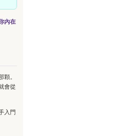
你內在
那顆。
就會從
手入門