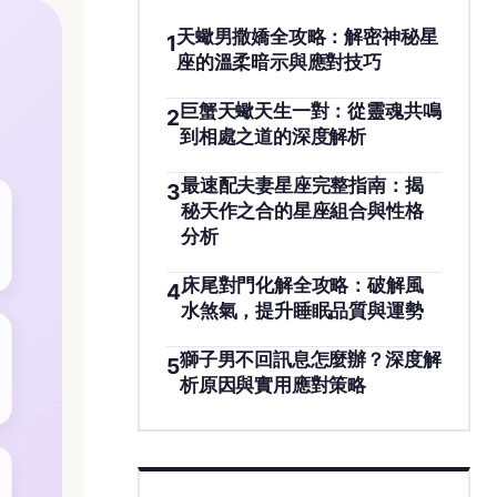
天蠍男撒嬌全攻略：解密神秘星
1
座的溫柔暗示與應對技巧
巨蟹天蠍天生一對：從靈魂共鳴
2
到相處之道的深度解析
最速配夫妻星座完整指南：揭
3
秘天作之合的星座組合與性格
分析
床尾對門化解全攻略：破解風
4
水煞氣，提升睡眠品質與運勢
獅子男不回訊息怎麼辦？深度解
5
析原因與實用應對策略