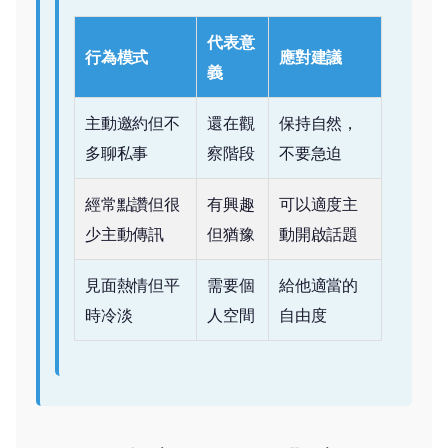
代表意
行為模式
應對建議
義
主動邀約但不
還在觀
保持自然，
多聊私事
察階段
不要急迫
經常點讚但很
有興趣
可以適度主
少主動傳訊
但猶豫
動開啟話題
見面熱情但平
需要個
給他適當的
時冷淡
人空間
自由度