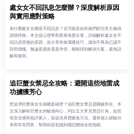
處女女不回訊息怎麼辦？深度解析原因
與實用應對策略
為什麼處女女總是不回訊息？這可能是由於她們的完美主義或
謹慎性格。本文從心理學和星座角度出發，詳細解析處女女不
回訊息背後的原因，並分享有效溝通技巧，讓你不再為已讀不
回而煩惱。無論是朋友還是伴侶，都能找到解決方案，避免誤
解和衝突。
追巨蟹女禁忌全攻略：避開這些地雷成
功擄獲芳心
想追求巨蟹座女生卻總是碰壁？追巨蟹女禁忌是關鍵所在。本
文深入解析巨蟹女的敏感內心，列出五大常見禁忌行為，如忽
視安全感和批評家人，並提供具體避免方法。還有個人經驗分
享和常見問答，幫助你從初識到穩定關係全程指南。