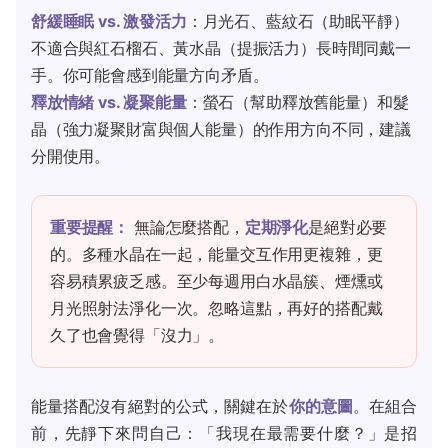
舒緩睡眠 vs. 激發活力
：月光石、藍紋石（助眠平靜）
不適合與紅石榴石、黃水晶（提振活力）長時間同戴一
手。你可能會感到能量方向矛盾。
釋放情緒 vs. 凝聚能量
：螢石（幫助釋放舊能量）和髮
晶（強力凝聚財富與個人能量）的作用方向不同，建議
分開使用。
重要提醒：
無論怎麼搭配，
定期淨化
是絕對必要
的。多種水晶在一起，能量交互作用更複雜，更
容易積累疲乏感。至少每週用白水晶簇、煙燻或
月光照射法淨化一次。忽略這點，再好的搭配戴
久了也會覺得「沒力」。
能量搭配沒有絕對的公式，關鍵在於
你的意圖
。在組合
前，先靜下來問自己：「我現在最需要什麼？」是招