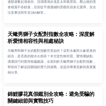
邊順遊奮起湖老街、頂湖環湖步道及太和風景區。爬山後的美
食犒賞不容錯過，住宿從平價通鋪到景觀民宿多元選擇。安全
注意事項與常見Q&A解答...
天蠍男獅子女配對指數全攻略：深度解
析愛情相容性與相處秘訣
天蠍男和獅子女的配對指數究竟如何？這對水象與火象星座的
組合，是否真的能水火相容？本文從性格特質、愛情優缺點、
溝通技巧到實用相處建議，全面剖析天蠍男獅子女配對指數，
幫助你了解這段關係的潛力與挑戰，並提供專業見解與真實案
例分享。
錦鯉膠花真假鑑別全攻略：避免受騙的
關鍵細節與實戰技巧