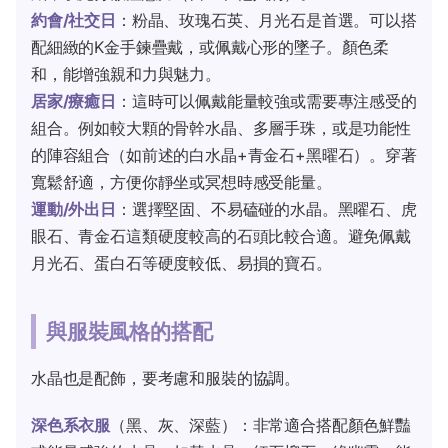
約會/社交日
：粉晶、玫瑰石英、月光石是首選。可以搭
配細緻的K金手鍊疊戴，或佩戴心形的墜子。顏色柔
和，能增強親和力與魅力。
居家/療癒日
：這時可以佩戴能量較強或需要專注感受的
組合。例如較大顆的骨幹水晶、多層手珠，或是功能性
的陣容組合（如前述的白水晶+青金石+黑曜石）。穿著
寬鬆舒適，方便你靜坐或冥想時感受能量。
運動/外出日
：選擇堅固、不易磕碰的水晶。黑曜石、虎
眼石、青金石這類硬度較高的石頭比較合適。避免佩戴
月光石、蛋白石等硬度較低、易損的寶石。
與服裝風格的搭配
水晶也是配飾，要考慮和服裝的協調。
深色系衣服
（黑、灰、深藍）：非常適合搭配顏色鮮豔