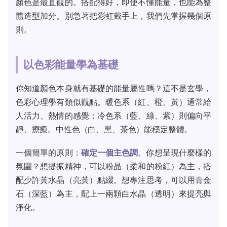
顏色是最直觀的。搭配得好，即使不懂能量，也能為整
體造型加分。別急著把彩虹戴手上，我們先掌握幾個原
則。
以色彩能量學為基礎
你知道顏色本身就有基礎的能量屬性嗎？這不是玄學，
色彩心理學有類似觀點。暖色系（紅、橙、黃）通常給
人活力、熱情的感覺；冷色系（藍、綠、紫）則偏向平
靜、療癒。中性色（白、黑、茶色）能穩定整體。
一個簡單的原則：
確定一個主色調
。你想呈現什麼樣的
氛圍？想提振精神，可以粉晶（柔和的粉紅）為主，搭
配少許黃水晶（亮黃）點綴。想專注思考，可以用青金
石（深藍）為主，配上一兩顆白水晶（透明）來提亮與
淨化。