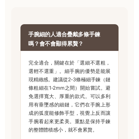
手腕細的人適合疊戴多條手鍊
嗎？會不會顯得累贅？
完全適合，關鍵在於「選細不選粗，
選輕不選重」。細手腕的優勢是能展
現精緻感。建議從2-3條極細手鍊（鏈
條粗細在1-2mm之間）開始嘗試。避
免選擇寬大、厚重的款式。可以多利
用有垂墜感的細鏈，它們在手腕上形
成的弧度能修飾手型，視覺上反而讓
手腕看起來更柔美。重點是保持手鍊
的整體體積感小，就不會累贅。