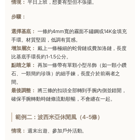
情境：
平日上班，想要有型但不張揚。
步驟：
選擇基底：
一條約4mm寬的霧面不鏽鋼或14K金填充
手環。材質堅固，低調有質感。
增加層次：
戴上一條極細的蛇骨鏈或費加洛鏈，長度
比基底手環長約1-1.5公分。
點睛之筆：
再加一條帶有單顆小型吊飾（如一顆小鑽
石、一顆簡約珍珠）的細手鍊，長度介於前兩者之
間。
最後調整：
將三條的扣頭全部轉到手腕內側並錯開，
確保手腕轉動時鏈條流動順暢，不會纏在一起。
範例二：波西米亞休閒風（4-5條）
情境：
週末出遊、參加戶外活動。