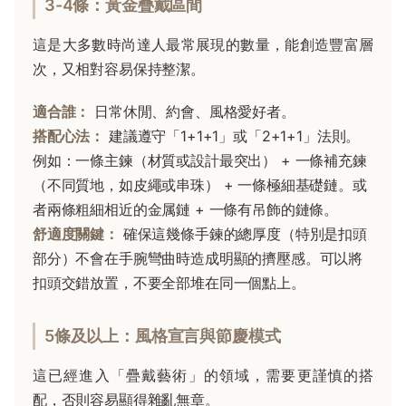
3-4條：黃金疊戴區間
這是大多數時尚達人最常展現的數量，能創造豐富層
次，又相對容易保持整潔。
適合誰：
日常休閒、約會、風格愛好者。
搭配心法：
建議遵守「1+1+1」或「2+1+1」法則。
例如：一條主鍊（材質或設計最突出） + 一條補充鍊
（不同質地，如皮繩或串珠） + 一條極細基礎鏈。或
者兩條粗細相近的金属鏈 + 一條有吊飾的鏈條。
舒適度關鍵：
確保這幾條手鍊的總厚度（特別是扣頭
部分）不會在手腕彎曲時造成明顯的擠壓感。可以將
扣頭交錯放置，不要全部堆在同一個點上。
5條及以上：風格宣言與節慶模式
這已經進入「疊戴藝術」的領域，需要更謹慎的搭
配，否則容易顯得雜亂無章。