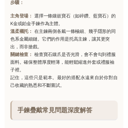
步驟：
主角登場：
選擇一條鑲嵌寶石（如碎鑽、藍寶石）的
K金或鉑金手鍊作為主體。
溫柔襯托：
在主鍊兩側各戴一條極細、幾乎隱形的同
色系金屬細鏈。它們的作用是托高主鍊，讓其更突
出，而非搶戲。
關鍵檢查：
檢查寶石鑲爪是否光滑，會不會勾到禮服
面料。確保整體厚度輕薄，能輕鬆縮進外套或禮服袖
子裡。
記住，這些只是範本。最好的搭配永遠來自於你對自
己收藏的熟悉和不斷嘗試。
手鍊疊戴常見問題深度解答