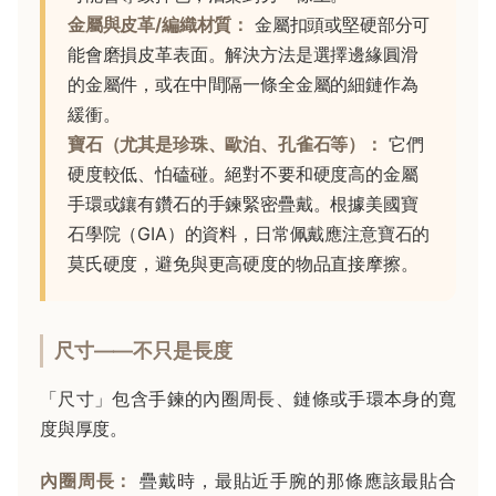
金屬與皮革/編織材質：
金屬扣頭或堅硬部分可
能會磨損皮革表面。解決方法是選擇邊緣圓滑
的金屬件，或在中間隔一條全金屬的細鏈作為
緩衝。
寶石（尤其是珍珠、歐泊、孔雀石等）：
它們
硬度較低、怕磕碰。絕對不要和硬度高的金屬
手環或鑲有鑽石的手鍊緊密疊戴。根據美國寶
石學院（GIA）的資料，日常佩戴應注意寶石的
莫氏硬度，避免與更高硬度的物品直接摩擦。
尺寸——不只是長度
「尺寸」包含手鍊的內圈周長、鏈條或手環本身的寬
度與厚度。
內圈周長：
疊戴時，最貼近手腕的那條應該最貼合