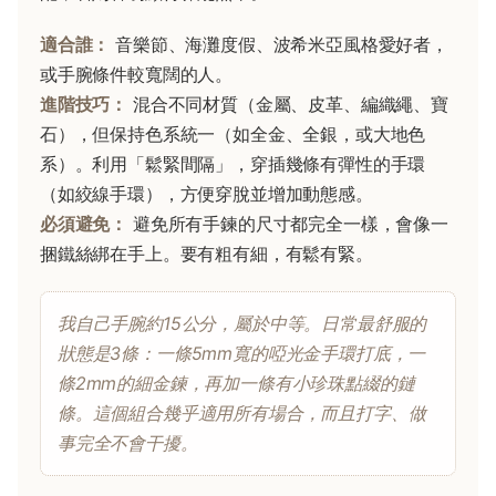
適合誰：
音樂節、海灘度假、波希米亞風格愛好者，
或手腕條件較寬闊的人。
進階技巧：
混合不同材質（金屬、皮革、編織繩、寶
石），但保持色系統一（如全金、全銀，或大地色
系）。利用「鬆緊間隔」，穿插幾條有彈性的手環
（如絞線手環），方便穿脫並增加動態感。
必須避免：
避免所有手鍊的尺寸都完全一樣，會像一
捆鐵絲綁在手上。要有粗有細，有鬆有緊。
我自己手腕約15公分，屬於中等。日常最舒服的
狀態是3條：一條5mm寬的啞光金手環打底，一
條2mm的細金鍊，再加一條有小珍珠點綴的鏈
條。這個組合幾乎適用所有場合，而且打字、做
事完全不會干擾。