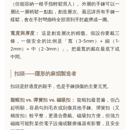
（但能容納一根手指輕鬆滑入）。外層的手鍊可以一
層比一層稍鬆一點點，創造層次。最忌諱所有手鍊一
樣鬆，會在手肘彎曲時全部滑到手肘處擠成一團。
寬度與厚度：
這是創造層次的精髓。假設你要戴三
條，一個安全的比例是「寬（3-5mm）+ 細（1-
2mm）+ 中（2-3mm）」。把最寬的戴在最底下或
中間。
扣頭——隱形的麻煩製造者
扣頭是舒適度的殺手，也是手鍊損傷的主要元兇。
龍蝦扣 vs. 彈簧扣 vs. 磁吸扣：
龍蝦扣最普遍，但凸
起明顯，容易勾到毛衣或刮傷其他手鍊。彈簧扣（又
稱按扣）較平整，更適合疊戴。磁吸扣方便，但強力
磁鐵可能對某些電子設備或醫療儀器有影響，且安全