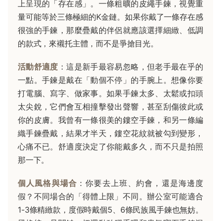
上呈現的「存在感」。一條粗曠的皮繩手鍊，視覺重
量可能等於三條極細的K金鏈。如果你戴了一條存在感
很強的手鍊，那麼疊戴的伴侶就應該選擇細緻、低調
的款式，來襯托主體，而不是爭搶目光。
活動舒適度
：這是新手最容易忽略，但老手最在乎的
一點。手鍊是戴在「動個不停」的手腕上。想像你要
打電腦、寫字、做家事。如果手鍊太多、太鬆或扣頭
太尖銳，它們會互相撞擊發出聲響，甚至刮傷彼此或
你的皮膚。我曾有一條很美的鏤空手鍊，和另一條編
織手鍊疊戴，結果才半天，鏤空花紋就被勾到變形，
心痛不已。舒適度決定了你能戴多久，而不只是拍照
那一下。
個人風格與場合
：你要去上班、約會，還是海邊度
假？不同場合的「得體上限」不同。辦公室可能適合
1-3條精緻款，度假時戴個5、6條民族風手鍊也無妨。