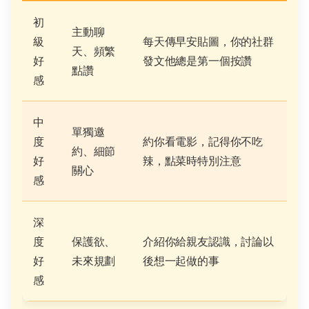
初
主動聊
級
每天傳早安貼圖，你的社群
天、頻繁
好
發文他總是第一個按讚
點讚
感
中
單獨邀
度
約你看電影，記得你不吃
約、細節
好
辣，點菜時特別注意
關心
感
深
度
保護欲、
介紹你給親友認識，討論以
好
未來規劃
後想一起做的事
感