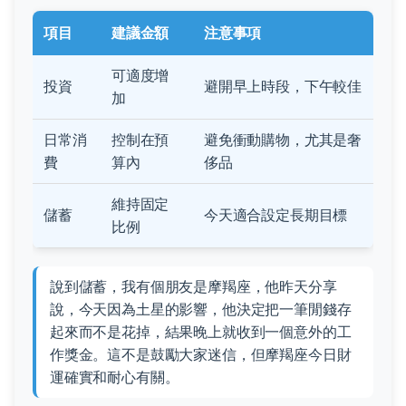
項目
建議金額
注意事項
可適度增
投資
避開早上時段，下午較佳
加
日常消
控制在預
避免衝動購物，尤其是奢
費
算內
侈品
維持固定
儲蓄
今天適合設定長期目標
比例
說到儲蓄，我有個朋友是摩羯座，他昨天分享
說，今天因為土星的影響，他決定把一筆閒錢存
起來而不是花掉，結果晚上就收到一個意外的工
作獎金。這不是鼓勵大家迷信，但摩羯座今日財
運確實和耐心有關。