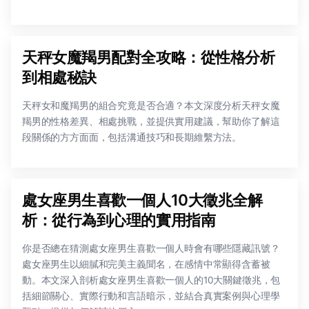
天秤女魔羯男配對全攻略：從性格分析
到相處秘訣
天秤女和魔羯男的組合究竟是否合適？本文深度分析天秤女魔
羯男的性格差異、相處挑戰，並提供實用建議，幫助你了解這
段關係的方方面面，包括溝通技巧和長期維繫方法。
處女座男生喜歡一個人10大徵兆全解
析：從行為到心理的實用指南
你是否總在猜測處女座男生喜歡一個人時會有哪些隱藏訊號？
處女座男生以細膩和完美主義聞名，在感情中常顯得含蓄被
動。本文深入剖析處女座男生喜歡一個人的10大關鍵徵兆，包
括細節關心、實際行動和言語暗示，並結合真實案例與心理學