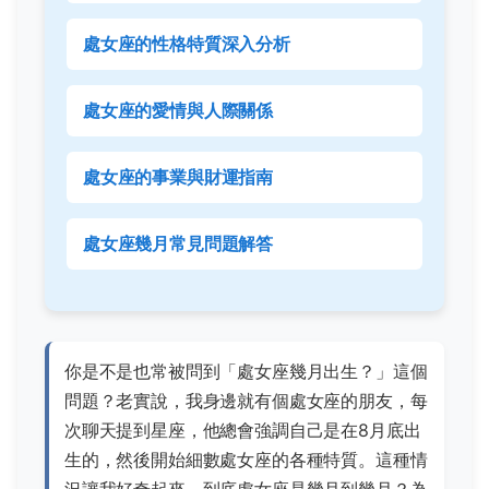
處女座的性格特質深入分析
處女座的愛情與人際關係
處女座的事業與財運指南
處女座幾月常見問題解答
你是不是也常被問到「處女座幾月出生？」這個
問題？老實說，我身邊就有個處女座的朋友，每
次聊天提到星座，他總會強調自己是在8月底出
生的，然後開始細數處女座的各種特質。這種情