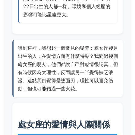
22日出生的人都一樣。環境和個人經歷的
影響可能比星座更大。
講到這裡，我想起一個常見的疑問：處女座幾月
出生的人，在愛情方面有什麼特點？我問過幾個
處女座的朋友，他們都說自己對感情很認真，但
有時候因為太理性，反而讓另一半覺得缺乏浪
漫。這點我倒覺得是雙面刃，理性可以避免衝
動，但也可能錯過一些火花。
處女座的愛情與人際關係