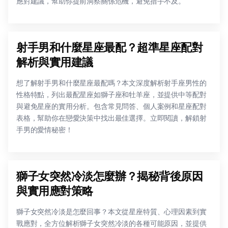
應對建議，幫助你提前洞察關係危機，避免措手不及。
射手男和什麼星座最配？超準星座配對
解析與實用建議
想了解射手男和什麼星座最配嗎？本文深度解析射手座男性的
性格特點，列出最配星座如獅子座和牡羊座，並提供中等配對
與避免星座的實用分析。包含常見問答、個人案例和星座配對
表格，幫助你在戀愛決策中找出最佳選擇。立即閱讀，解鎖射
手男的愛情秘密！
獅子女突然冷淡怎麼辦？揭秘背後原因
與實用應對策略
獅子女突然冷淡是怎麼回事？本文從星座特質、心理因素到實
戰應對，全方位解析獅子女突然冷淡的各種可能原因，並提供