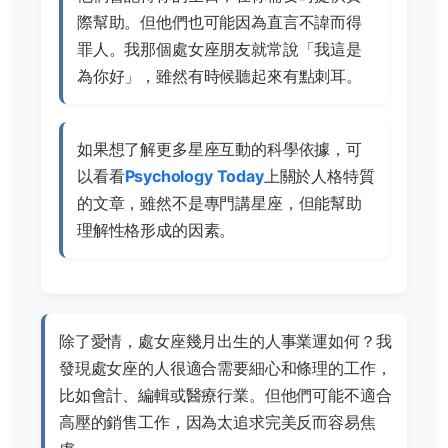
際幫助。但他們也可能因為直言不諱而得
罪人。我那個處女座朋友就常說「我這是
為你好」，雖然有時候聽起來有點刺耳。
如果想了解更多星座互動的科學依據，可
以看看
Psychology Today
上關於人格特質
的文章，雖然不是專門講星座，但能幫助
理解性格形成的因素。
除了愛情，處女座幾月出生的人事業運如何？我
發現處女座的人很適合需要細心和條理的工作，
比如會計、編輯或醫療行業。但他們可能不適合
高壓的銷售工作，因為太追求完美反而容易焦