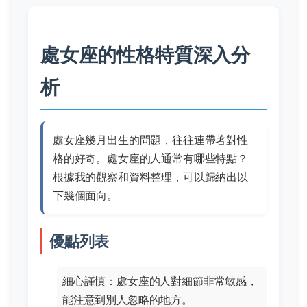
處女座的性格特質深入分
析
處女座幾月出生的問題，往往連帶著對性
格的好奇。處女座的人通常有哪些特點？
根據我的觀察和資料整理，可以歸納出以
下幾個面向。
優點列表
細心謹慎：處女座的人對細節非常敏感，
能注意到別人忽略的地方。