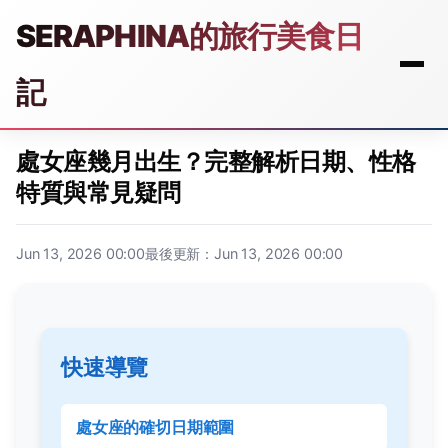
SERAPHINA的旅行美食日
記
處女座幾月出生？完整解析日期、性格
特質與常見疑問
Jun 13, 2026 00:00
最後更新：Jun 13, 2026 00:00
快速導覽
處女座的確切日期範圍