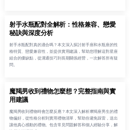
射手水瓶配對全解析：性格兼容、戀愛
秘訣與深度分析
射手水瓶配對真的適合嗎？本文深入探討射手座和水瓶座的性
格特質、戀愛兼容性，並提供實用建議，幫助您理解這對星座
組合的優缺點，從溝通技巧到長期關係經營，一次解答所有疑
問。
魔羯男收到禮物怎麼想？完整指南與實
用建議
魔羯男收到禮物時會怎麼反應？本文深入解析摩羯座男生的禮
物偏好，從性格分析到實用禮物清單，幫助你避免踩雷，送出
讓他真心感動的禮物。包含常見問題解答和個人經驗分享，解