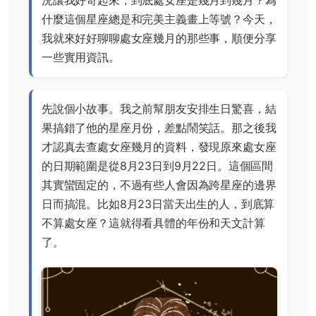
況讓我好奇起來，到底處女座是幾月到幾月？為
什麼這個星座總是和完美主義畫上等號？今天，
我就來好好聊聊處女座幾月的那些事，順便分享
一些實用資訊。
先說個小故事。我之前幫朋友安排生日驚喜，結
果搞錯了他的星座月份，差點鬧笑話。那之後我
才認真去查處女座幾月的資料，發現原來處女座
的日期範圍是從8月23日到9月22日。這個區間
其實蠻固定的，不過有些人會因為跨星座的邊界
日而搞混。比如8月23日當天出生的人，到底算
不算處女座？這就得看具體的年份和天文計算
了。