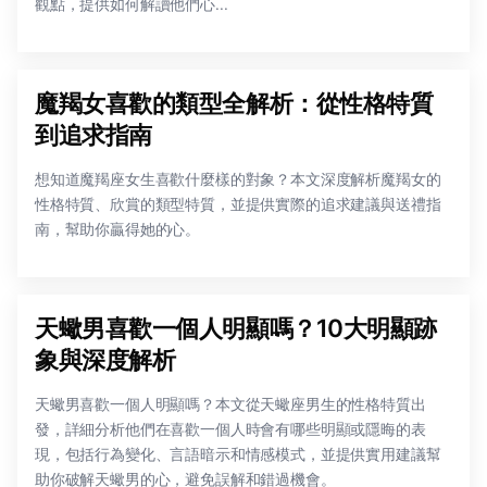
觀點，提供如何解讀他們心...
魔羯女喜歡的類型全解析：從性格特質
到追求指南
想知道魔羯座女生喜歡什麼樣的對象？本文深度解析魔羯女的
性格特質、欣賞的類型特質，並提供實際的追求建議與送禮指
南，幫助你贏得她的心。
天蠍男喜歡一個人明顯嗎？10大明顯跡
象與深度解析
天蠍男喜歡一個人明顯嗎？本文從天蠍座男生的性格特質出
發，詳細分析他們在喜歡一個人時會有哪些明顯或隱晦的表
現，包括行為變化、言語暗示和情感模式，並提供實用建議幫
助你破解天蠍男的心，避免誤解和錯過機會。