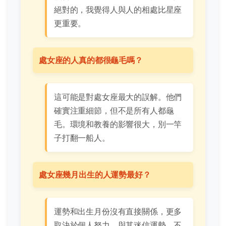
絕對的，我覺得人與人的相處比星座
更重要。
處女座的人真的都很龜毛嗎？
這可能是對處女座最大的誤解。他們
確實注重細節，但不是所有人都龜
毛。環境和教養的影響很大，別一竿
子打翻一船人。
處女座幾月出生的人運勢最好？
運勢和出生月份沒有直接關係，更多
取決於個人努力。與其迷信運勢，不