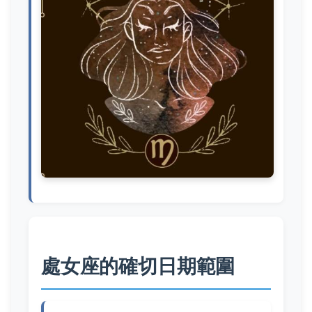
處女座的確切日期範圍