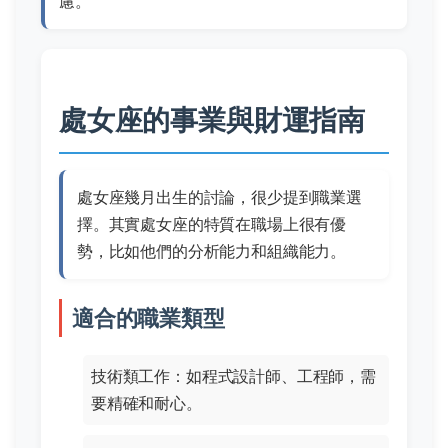
慮。
處女座的事業與財運指南
處女座幾月出生的討論，很少提到職業選
擇。其實處女座的特質在職場上很有優
勢，比如他們的分析能力和組織能力。
適合的職業類型
技術類工作：如程式設計師、工程師，需
要精確和耐心。