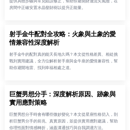
提供具體步驟與常見錯誤修正，幫助你避開財運流失風險，在
房間中正確安置水晶發財樹以提升正能量。
射手金牛配對全攻略：火象與土象的愛
情兼容性深度解析
射手金牛的配對真的能天長地久嗎？本文從性格差異、相处挑
戰到實用建議，全方位解析射手座與金牛座的愛情兼容性，幫
助你避開地雷、找到幸福相處之道。
巨蟹男想分手：深度解析原因、跡象與
實用應對策略
巨蟹男想分手時會有哪些微妙變化？本文從星座性格切入，剖
析巨蟹男分手的前兆、真實原因，並提供實用應對建議，幫助
你理性面對情感轉折，涵蓋溝通技巧與自我調適方法。