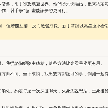
休儲蓄，射手卻想環遊世界。他們吵到快離婚，後來約定
工作，射手學到計畫能讓夢想更可行。
同，但若能互補，反而激發成長。新手常誤以為星座不合
驟。我從諮詢經驗中總結，這些方法比光看星座更有用。
但方向不同。坐下來談，找出雙方都認可的事，例如一起
間消化。約定每週一次深度聊天，火象先說想法，土象後
想改造伴侶，結果失敗。土象得接受火象的 spontaneit