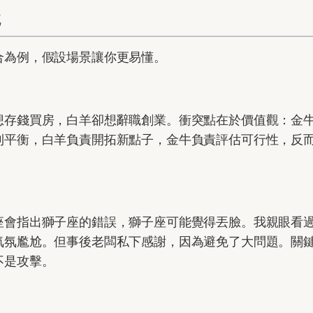
境
合為例，假設場景讓你更易懂。
想存錢買房，白羊卻想辭職創業。衝突點在於價值觀：金
到平衡，白羊負責開拓新點子，金牛負責評估可行性，反
座會指出獅子座的錯誤，獅子座可能覺得丟臉。我親眼看
氣氛尷尬。但事後老闆私下感謝，因為避免了大問題。關
不是攻擊。