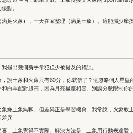
的優點。
（滿足火象），一天在家整理（滿足土象）。這能減少摩
，我指出幾個新手常犯但少被提及的錯誤。
分，說土象和火象只有60分，你就信了？這忽略個人星盤
牛和白羊配對超高，因為月亮星座相容。別讓分數限制你
火象嫌土象無聊。但差異正是學習機會。我常說，火象教
用差異。
驚喜，土象覺得不實際。解決方法是：土象用行動表達愛