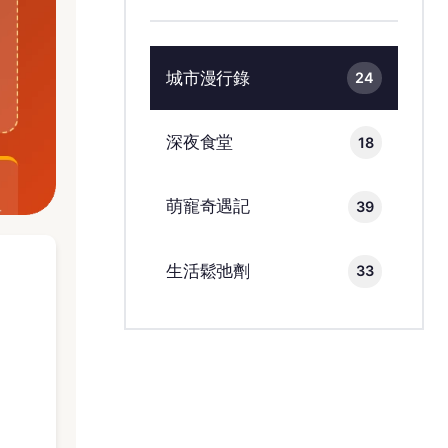
城市漫行錄
24
深夜食堂
18
萌寵奇遇記
39
生活鬆弛劑
33