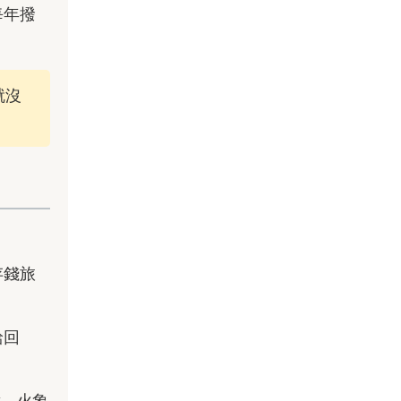
每年撥
就沒
存錢旅
給回
y，火象