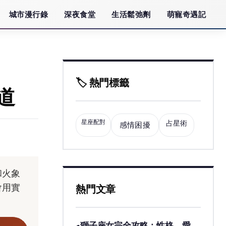
城市漫行錄
深夜食堂
生活鬆弛劑
萌寵奇遇記
🏷️ 熱門標籤
道
星座配對
占星術
感情困擾
和火象
會用實
熱門文章
獅子座女完全攻略：性格、愛