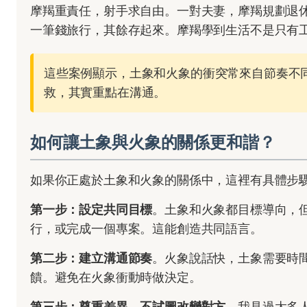
摩羯重責任，射手求自由。一對夫妻，摩羯規劃退
一筆錢旅行，其餘存起來。摩羯學到生活不是只有
這些案例顯示，土象和火象的衝突常來自節奏不
救，其實重點在溝通。
如何讓土象與火象的關係更和諧？
如果你正處於土象和火象的關係中，這裡有具體步
第一步：設定共同目標
。土象和火象都目標導向，
行，或完成一個專案。這能創造共同語言。
第二步：建立溝通節奏
。火象說話快，土象需要時
饋。避免在火象衝動時做決定。
第三步：尊重差異，不試圖改變對方
。我見過太多人