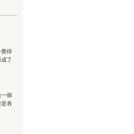
牛覺得
而成了
過一個
鍵是表