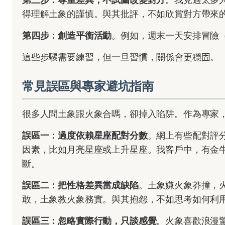
得理解土象的謹慎。與其批評，不如欣賞對方帶來
第四步：創造平衡活動
。例如，週末一天安排冒險
這些步驟需要練習，但一旦習慣，關係會更穩固。
常見誤區與專家避坑指南
很多人問土象跟火象合嗎，卻掉入陷阱。作為專家
誤區一：過度依賴星座配對分數
。網上有些配對評
因素，比如月亮星座或上升星座。我客戶中，有金
斷。
誤區二：把性格差異當成缺陷
。土象嫌火象莽撞，
敢，土象教火象務實。與其抱怨，不如思考如何利
誤區三：忽略實際行動，只談感覺
。火象喜歡浪漫