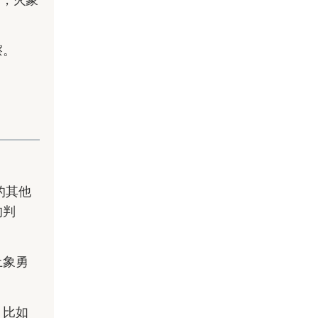
擦。
的其他
的判
土象勇
，比如