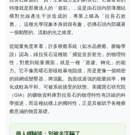
特徵就是那層迷人的「遊彩」，這是由石頭內部薄層結
構對光線產生干涉造成的，專業上稱為「拉長石效
應」。這種光學現象本身就很有趣，彷彿石頭內部藏著
一個動態的、流動的光之維度。
從能量角度來看，許多療癒系統（如水晶療癒、脈輪學
說）認為，綠拉長石這種能「捕捉並折射光」的物理特
性，對應到能量層面，就是一種「過濾、轉化」的能
力。它不像黑曜石那樣粗暴地阻擋，而是更像一個精密
的篩網或變壓器，將混亂、負面或過強的能量頻率，轉
化成較為平和、可被系統接受的狀態。美國寶石研究院
（GIA）的礦物資料庫對拉長石的物理特性有詳細的科
學描述，而這種結構上的獨特性，正是其被賦予各種療
癒意涵的物質基礎。
個人經驗談：別被名字騙了