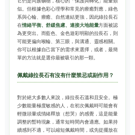
它們是同族礦物，核心的「保護與轉化」能量類
似。但根據色彩心理學和常見的療癒對應，綠色
系與心輪、療癒、自然連結更強，因此綠拉長石
在
情緒平衡、舒緩焦慮、連接大地能量
方面被認
為更突出。而藍色、金色遊彩明顯的拉長石，則
可能更偏向喉輪、第三眼，與溝通、靈感相關。
你可以根據自己當下的需求來選擇，或者，最簡
單的方法就是選你最被吸引的那一顆。
佩戴綠拉長石有沒有什麼禁忌或副作用？
對於絕大多數人來說，綠拉長石溫和且安全。極
少數能量極度敏感的人，在初次佩戴時可能會有
輕微頭暈或情緒釋放（想哭）的感覺，這是能量
調整的暫時現象，通常短時間內會適應。如果持
續感到不適，可以縮短佩戴時間，或先從擺放在