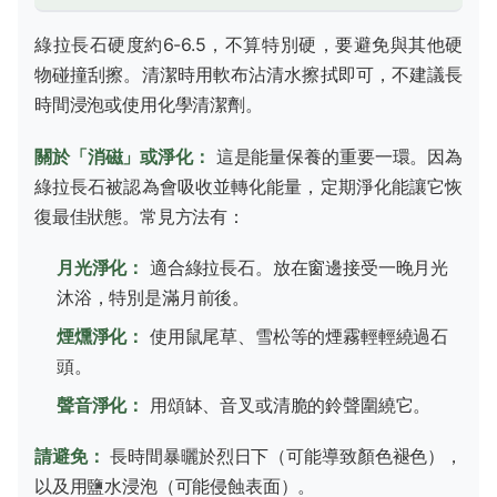
綠拉長石硬度約6-6.5，不算特別硬，要避免與其他硬
物碰撞刮擦。清潔時用軟布沾清水擦拭即可，不建議長
時間浸泡或使用化學清潔劑。
關於「消磁」或淨化：
這是能量保養的重要一環。因為
綠拉長石被認為會吸收並轉化能量，定期淨化能讓它恢
復最佳狀態。常見方法有：
月光淨化：
適合綠拉長石。放在窗邊接受一晚月光
沐浴，特別是滿月前後。
煙燻淨化：
使用鼠尾草、雪松等的煙霧輕輕繞過石
頭。
聲音淨化：
用頌缽、音叉或清脆的鈴聲圍繞它。
請避免：
長時間暴曬於烈日下（可能導致顏色褪色），
以及用鹽水浸泡（可能侵蝕表面）。