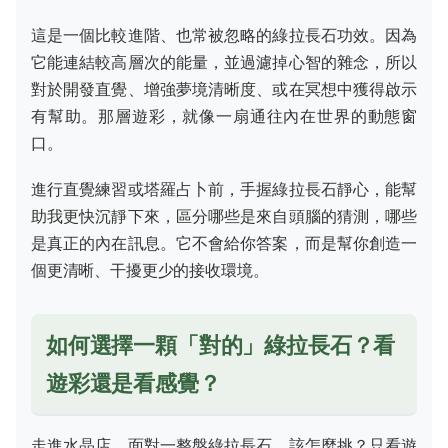
這是一個比較進階、也常被忽略的綠拉長石功效。因為
它能連結較高層次的能量，並過濾掉心智的雜念，所以
對於開發直覺、增強夢境清晰度、或在冥想中獲得啟示
有幫助。那層遊彩，就像一扇通往內在世界的動態窗
口。
進行直覺練習或塔羅占卜前，手握綠拉長石靜心，能幫
助我更快沉靜下來，區分哪些是來自頭腦的猜測，哪些
是真正的內在訊息。它不會給你答案，而是幫你創造一
個更清晰、干擾更少的接收環境。
如何選擇一顆「對的」綠拉長石？看
遊彩還是看感覺？
走進水晶店，面對一整盤綠拉長石，該怎麼挑？只看遊