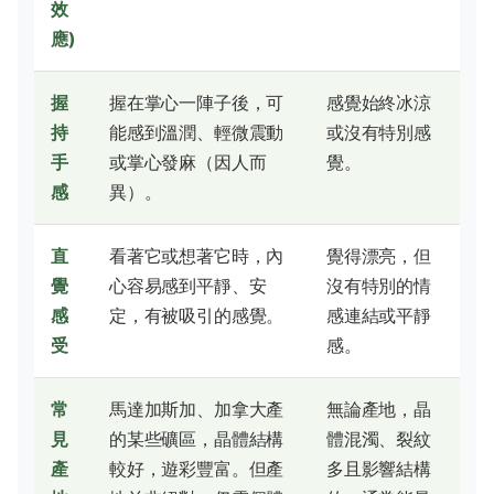
效
應)
握
握在掌心一陣子後，可
感覺始終冰涼
持
能感到溫潤、輕微震動
或沒有特別感
手
或掌心發麻（因人而
覺。
感
異）。
直
看著它或想著它時，內
覺得漂亮，但
覺
心容易感到平靜、安
沒有特別的情
感
定，有被吸引的感覺。
感連結或平靜
受
感。
常
馬達加斯加、加拿大產
無論產地，晶
見
的某些礦區，晶體結構
體混濁、裂紋
產
較好，遊彩豐富。但產
多且影響結構