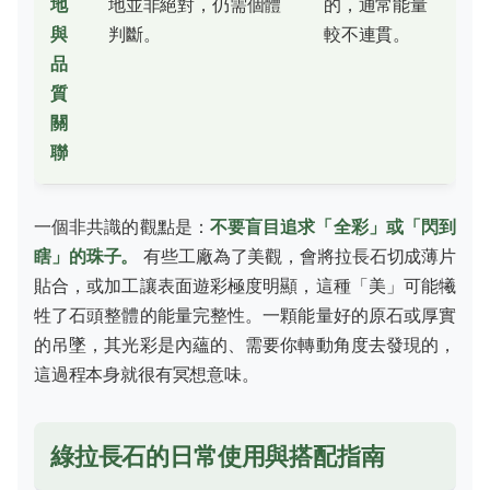
地
地並非絕對，仍需個體
的，通常能量
與
判斷。
較不連貫。
品
質
關
聯
一個非共識的觀點是：
不要盲目追求「全彩」或「閃到
瞎」的珠子。
有些工廠為了美觀，會將拉長石切成薄片
貼合，或加工讓表面遊彩極度明顯，這種「美」可能犧
牲了石頭整體的能量完整性。一顆能量好的原石或厚實
的吊墜，其光彩是內蘊的、需要你轉動角度去發現的，
這過程本身就很有冥想意味。
綠拉長石的日常使用與搭配指南