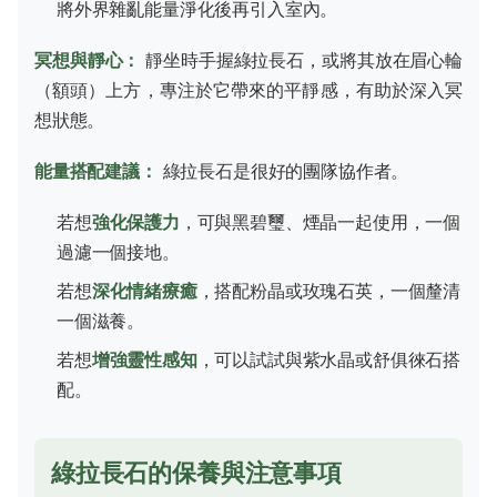
將外界雜亂能量淨化後再引入室內。
冥想與靜心：
靜坐時手握綠拉長石，或將其放在眉心輪
（額頭）上方，專注於它帶來的平靜感，有助於深入冥
想狀態。
能量搭配建議：
綠拉長石是很好的團隊協作者。
若想
強化保護力
，可與黑碧璽、煙晶一起使用，一個
過濾一個接地。
若想
深化情緒療癒
，搭配粉晶或玫瑰石英，一個釐清
一個滋養。
若想
增強靈性感知
，可以試試與紫水晶或舒俱徠石搭
配。
綠拉長石的保養與注意事項