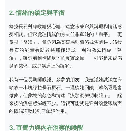
2. 情緒的鎮定與平衡
綠拉長石對應喉輪與心輪，這意味著它與溝通和情緒感
受相關。但它處理情緒的方式並非單純的「撫平」，更
像是「釐清」。當你因為某事感到憤怒或焦慮時，綠拉
長石的能量有助於將那種混成一團的激烈情緒「降
溫」，讓你看到情緒底下的真實原因——可能是未被滿
足的需求，或是溝通上的誤解。
我有一位長期睡眠淺、多夢的朋友，我建議她試試在床
頭放一小塊綠拉長石原石。一週後她回饋，雖然還是會
做夢，但夢境的顏色和情緒「沒那麼鮮明刺眼了」，醒
來後的疲憊感減輕不少。這很可能就是它對潛意識層面
的情緒活動起到了鎮靜作用。
3. 直覺力與內在洞察的喚醒