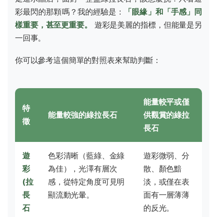
彩最閃的那顆嗎？我的經驗是：
「眼緣」和「手感」同
樣重要，甚至更重要。
遊彩是美麗的指標，但能量是另
一回事。
你可以參考這個簡單的對照表來幫助判斷：
能量較平或僅
特
能量較強的綠拉長石
供觀賞的綠拉
徵
長石
遊
色彩清晰（藍綠、金綠
遊彩微弱、分
彩
為佳），光澤有層次
散、顏色黯
(拉
感，從特定角度可見明
淡，或僅在表
長
顯流動光暈。
面有一層薄薄
石
的反光。