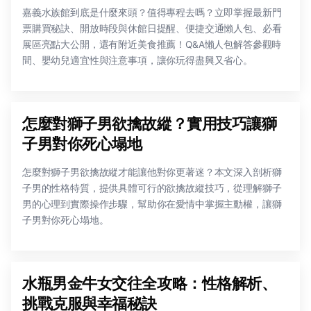
嘉義水族館到底是什麼來頭？值得專程去嗎？立即掌握最新門
票購買秘訣、開放時段與休館日提醒、便捷交通懶人包、必看
展區亮點大公開，還有附近美食推薦！Q&A懶人包解答參觀時
間、嬰幼兒適宜性與注意事項，讓你玩得盡興又省心。
怎麼對獅子男欲擒故縱？實用技巧讓獅
子男對你死心塌地
怎麼對獅子男欲擒故縱才能讓他對你更著迷？本文深入剖析獅
子男的性格特質，提供具體可行的欲擒故縱技巧，從理解獅子
男的心理到實際操作步驟，幫助你在愛情中掌握主動權，讓獅
子男對你死心塌地。
水瓶男金牛女交往全攻略：性格解析、
挑戰克服與幸福秘訣