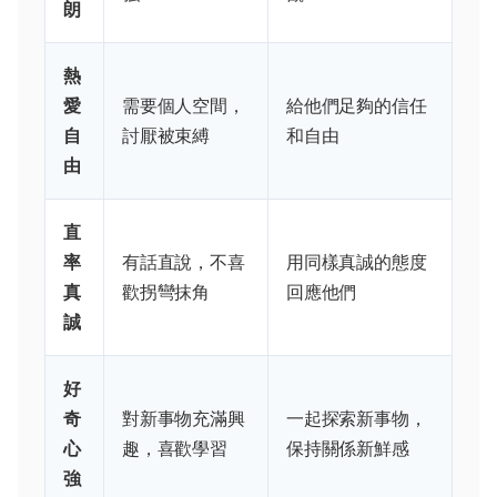
朗
熱
愛
需要個人空間，
給他們足夠的信任
自
討厭被束縛
和自由
由
直
率
有話直說，不喜
用同樣真誠的態度
真
歡拐彎抹角
回應他們
誠
好
奇
對新事物充滿興
一起探索新事物，
心
趣，喜歡學習
保持關係新鮮感
強