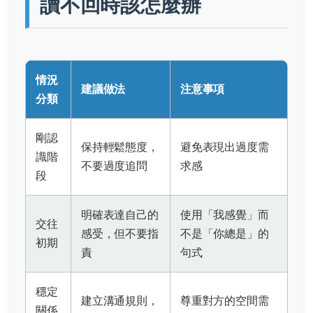
讀不回時該怎麼辦
情況
建議做法
注意事項
分類
剛認
保持輕鬆態度，
避免表現出過度需
識階
不要過度追問
求感
段
明確表達自己的
使用「我感覺」而
交往
感受，但不要指
不是「你總是」的
初期
責
句式
穩定
建立溝通規則，
尊重對方的空間需
關係