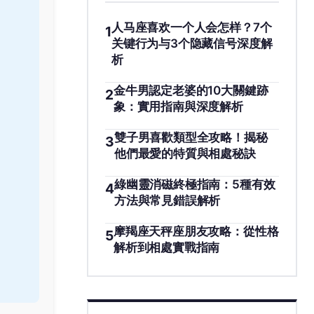
人马座喜欢一个人会怎样？7个
1
关键行为与3个隐藏信号深度解
析
金牛男認定老婆的10大關鍵跡
2
象：實用指南與深度解析
雙子男喜歡類型全攻略！揭秘
3
他們最愛的特質與相處秘訣
綠幽靈消磁終極指南：5種有效
4
方法與常見錯誤解析
摩羯座天秤座朋友攻略：從性格
5
解析到相處實戰指南