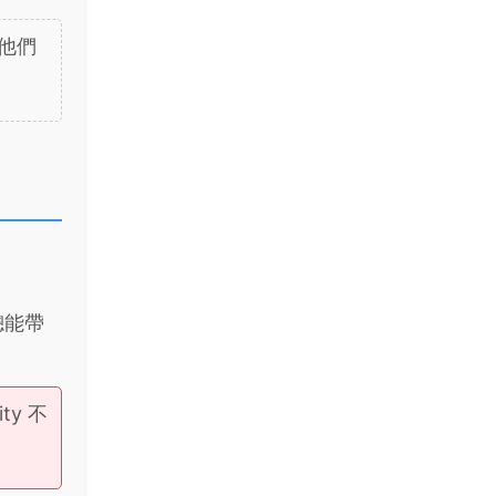
他們
總能帶
y 不