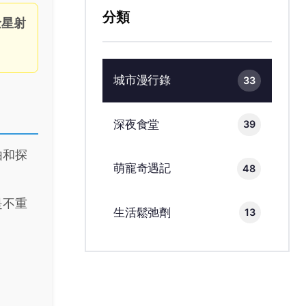
分類
金星射
城市漫行錄
33
深夜食堂
39
由和探
萌寵奇遇記
48
是不重
生活鬆弛劑
13