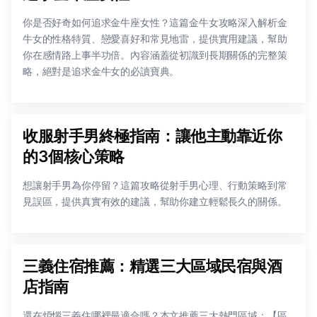
你是否好奇如何追求金牛座女性？這篇金牛女攻略深入解析金
牛女的性格特質、戀愛喜好和常見地雷，提供實用建議，幫助
你在感情路上事半功倍。內容涵蓋從初識到長期關係的完整策
略，絕對是追求金牛女的必讀寶典。
收服射手男終極指南：讓他主動靠近你
的3個核心策略
想讓射手男為你停留？這篇攻略從射手男心理、行動策略到常
見誤區，提供真實有效的建議，幫助你建立輕鬆長久的關係。
三義住宿推薦：精選三大區域民宿與酒
店指南
還在煩惱三義住哪裡最適合嗎？本文推薦三大熱門區域：【區