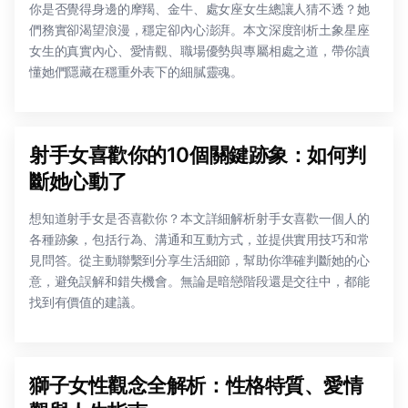
你是否覺得身邊的摩羯、金牛、處女座女生總讓人猜不透？她
們務實卻渴望浪漫，穩定卻內心澎湃。本文深度剖析土象星座
女生的真實內心、愛情觀、職場優勢與專屬相處之道，帶你讀
懂她們隱藏在穩重外表下的細膩靈魂。
射手女喜歡你的10個關鍵跡象：如何判
斷她心動了
想知道射手女是否喜歡你？本文詳細解析射手女喜歡一個人的
各種跡象，包括行為、溝通和互動方式，並提供實用技巧和常
見問答。從主動聯繫到分享生活細節，幫助你準確判斷她的心
意，避免誤解和錯失機會。無論是暗戀階段還是交往中，都能
找到有價值的建議。
獅子女性觀念全解析：性格特質、愛情