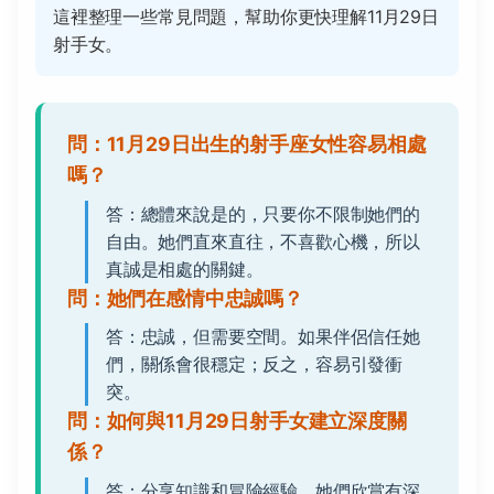
這裡整理一些常見問題，幫助你更快理解11月29日
射手女。
問：11月29日出生的射手座女性容易相處
嗎？
答：總體來說是的，只要你不限制她們的
自由。她們直來直往，不喜歡心機，所以
真誠是相處的關鍵。
問：她們在感情中忠誠嗎？
答：忠誠，但需要空間。如果伴侶信任她
們，關係會很穩定；反之，容易引發衝
突。
問：如何與11月29日射手女建立深度關
係？
答：分享知識和冒險經驗。她們欣賞有深