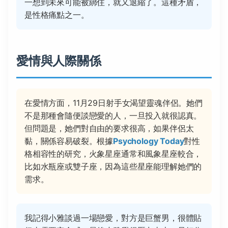
一想到未來可能被綁住，就又退縮了。這種矛盾，
是性格痛點之一。
愛情與人際關係
在愛情方面，11月29日射手女渴望靈魂伴侶。她們
不是那種會隨便談戀愛的人，一旦投入就很認真。
但問題是，她們對自由的要求很高，如果伴侶太
黏，關係容易破裂。根據
Psychology Today
對性
格相容性的研究，火象星座通常和風象星座較合，
比如水瓶座或雙子座，因為這些星座能理解她們的
需求。
我記得小雅談過一場戀愛，對方是巨蟹男，很體貼