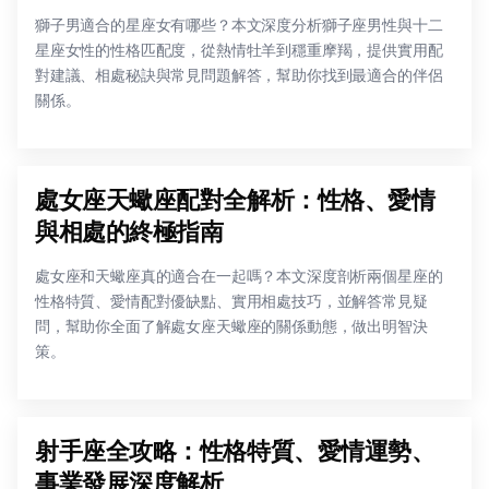
獅子男適合的星座女有哪些？本文深度分析獅子座男性與十二
星座女性的性格匹配度，從熱情牡羊到穩重摩羯，提供實用配
對建議、相處秘訣與常見問題解答，幫助你找到最適合的伴侶
關係。
處女座天蠍座配對全解析：性格、愛情
與相處的終極指南
處女座和天蠍座真的適合在一起嗎？本文深度剖析兩個星座的
性格特質、愛情配對優缺點、實用相處技巧，並解答常見疑
問，幫助你全面了解處女座天蠍座的關係動態，做出明智決
策。
射手座全攻略：性格特質、愛情運勢、
事業發展深度解析