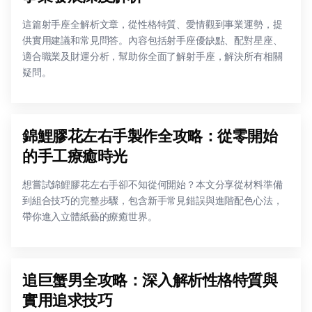
這篇射手座全解析文章，從性格特質、愛情觀到事業運勢，提
供實用建議和常見問答。內容包括射手座優缺點、配對星座、
適合職業及財運分析，幫助你全面了解射手座，解決所有相關
疑問。
錦鯉膠花左右手製作全攻略：從零開始
的手工療癒時光
想嘗試錦鯉膠花左右手卻不知從何開始？本文分享從材料準備
到組合技巧的完整步驟，包含新手常見錯誤與進階配色心法，
帶你進入立體紙藝的療癒世界。
追巨蟹男全攻略：深入解析性格特質與
實用追求技巧