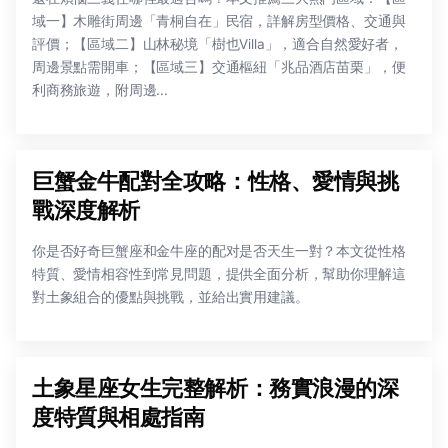
域一】木雕街周邊「青桐自在」民宿，詳解房型價格、交通與
評價；【區域二】山林秘境「樹也Villa」，適合自然愛好者，
周邊景點需開車；【區域三】交通樞紐「兆品酒店苗栗」，便
利商務旅遊，附周邊...
巨蟹金牛配對全攻略：性格、愛情與挑
戰深度解析
你是否好奇巨蟹座和金牛座的配对是否天生一對？本文從性格
特質、愛情相容性到常見問題，提供全面分析，幫助你理解這
對土象組合的優點與挑戰，並給出實用建議。
土象星座女生完整解析：務實浪漫的深
度特質與相處指南