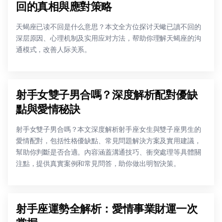
回的真相與應對策略
天蝎座已读不回是什么意思？本文全方位探讨天蠍已讀不回的
深层原因、心理机制及实用应对方法，帮助你理解天蝎座的沟
通模式，改善人际关系。
射手女雙子男合嗎？深度解析配對優缺
點與愛情秘訣
射手女雙子男合嗎？本文深度解析射手座女生與雙子座男生的
愛情配對，包括性格優缺點、常見問題解決方案及實用建議，
幫助你判斷是否合適。內容涵蓋溝通技巧、衝突處理等具體關
注點，提供真實案例和常見問答，助你做出明智決策。
射手座運勢全解析：愛情事業財運一次