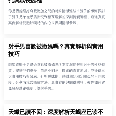
扎與成長歷程
你是否曾經好奇雙胞胎之間的特殊情感連結？雙子的懺悔探討
了雙生兄弟從矛盾衝突到相互理解的深刻轉變過程，透過真實
案例解析雙胞胎獨特的內心世界與情感發展。
射手男喜歡被撒嬌嗎？真實解析與實用
技巧
想知道射手男是否喜歡被撒嬌嗎？本文深度解析射手男性格特
質，揭露他們享受「自然不刻意」撒嬌的真實原因，並提供三
大實用技巧與禁忌。針對曖昧期、熱戀期到穩定關係的不同階
段，分享情境式撒嬌方法、真實案例與關鍵問答，教你如何避
免觸發逃跑機制，讓射手男...
天蠍已讀不回：深度解析天蝎座已读不