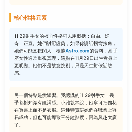
核心性格元素
11 29射手女的核心性格可以用概括：自由、好
奇、正直。她們討厭虛偽，如果你說話拐彎抹角，
她們可能直接閃人。根據
Astro.com
的資料，射手
座女性通常重視真理，這點在11月29日出生者身上
更明顯。她們不是故意挑剔，只是天生對假話敏
感。
另一個特點是愛學習。我認識的11 29射手女，幾
乎都對知識有飢渴感。小雅就常說，她寧可把錢花
在買書上而不是衣服。這種特質讓她們在職業上容
易成功，但也可能導致三分鐘熱度，因為興趣太廣
了。