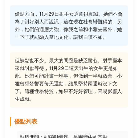
優點方面，11月29日射手女通常很真誠。她們不會
為了討好別人而說謊，這在現在社會蠻難得的。另
外，她們的適應力強，像我之前和小雅去國外，她
一下子就能融入當地文化，讓我自嘆不如。
但缺點也不少。最大的問題是缺乏耐心。射手座本
來就討厭等待，11月29日這天出生的女生更是如
此。她們可能計畫一堆事，但做到一半就放棄。小
雅曾經發誓要每天運動，結果堅持兩週就沒下文
了。這種性格特質，如果不好好管理，容易影響人
生成就。
優點列表
熱情開朗：能帶動氣氛，是團體中的亮點。