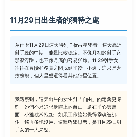
11月29日出生者的獨特之處
為什麼11月29日這天特別？從占星學看，這天靠近
射手座的中期，能量比較穩定。不像月初的射手女
那麼浮躁，也不像月底的容易猶豫。11 29射手女
往往在冒險和務實之間找到平衡。不過，這只是大
致趨勢，個人星盤還得看其他行星位置。
我觀察到，這天出生的女生對「自由」的定義更深
刻。她們不只追求身體上的自由，還在乎心靈層
面。小雅就常抱怨，如果工作讓她覺得靈魂被綁
住，錢再多也沒用。這種哲學思考，是11月29日射
手女的一大亮點。