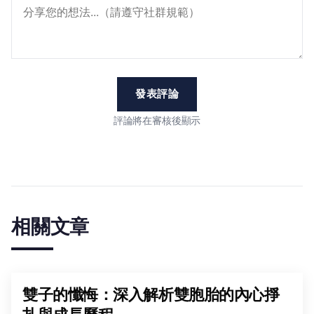
發表評論
評論將在審核後顯示
相關文章
雙子的懺悔：深入解析雙胞胎的內心掙