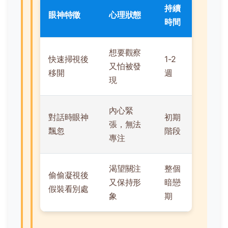
持續
眼神特徵
心理狀態
時間
想要觀察
快速掃視後
1-2
又怕被發
移開
週
現
內心緊
對話時眼神
初期
張，無法
飄忽
階段
專注
渴望關注
整個
偷偷凝視後
又保持形
暗戀
假裝看別處
象
期