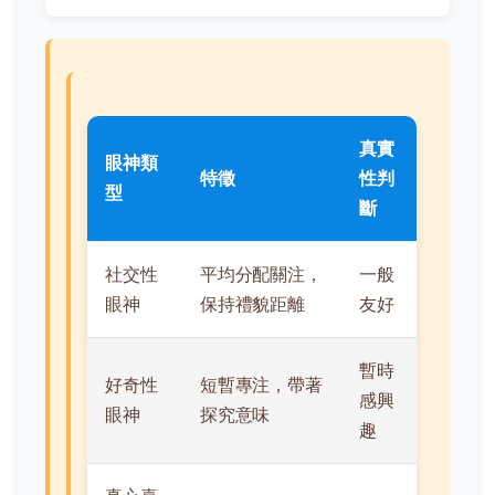
真實
眼神類
特徵
性判
型
斷
社交性
平均分配關注，
一般
眼神
保持禮貌距離
友好
暫時
好奇性
短暫專注，帶著
感興
眼神
探究意味
趣