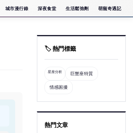
城市漫行錄
深夜食堂
生活鬆弛劑
萌寵奇遇記
🏷️ 熱門標籤
星座分析
巨蟹座特質
情感困擾
熱門文章