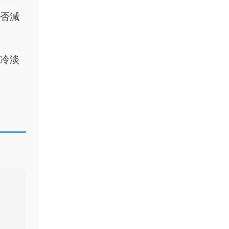
是否減
那冷淡