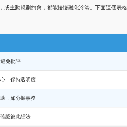
，或主動規劃約會，都能慢慢融化冷淡。下面這個表
，避免批評
關心，保持透明度
幫助，如分擔事務
，確認彼此想法