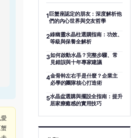
巨蟹座認定的朋友：深度解析他
1
們的內心世界與交友哲學
綠幽靈水晶柱選購指南：功效、
2
等級與保養全解析
如何啟動水晶？完整步驟、常
3
見錯誤與十年專家建議
金骨幹左右手是什麼？企業主
4
必學的團隊核心打造術
水晶盆選購與擺設全指南：提升
5
居家療癒感的實用技巧
也愛
巨蟹
淡未