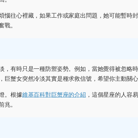
煩惱往心裡藏，如果工作或家庭出問題，她可能暫時
奮戰。
淡，有時只是一種防禦姿勢。例如，當她覺得被忽略
，巨蟹女突然冷淡其實是種求救信號，希望你主動關
燈。根據
維基百科對巨蟹座的介紹
，這個星座的人容
前兆。