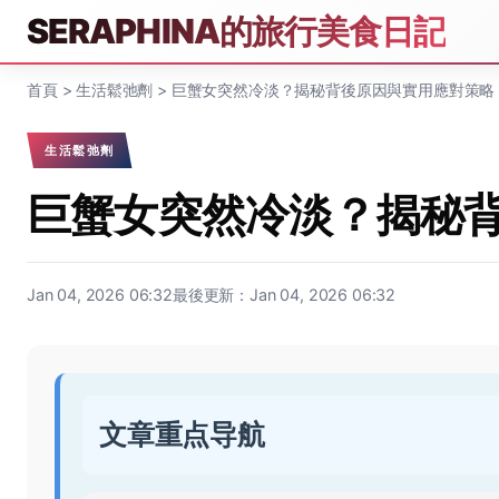
SERAPHINA的旅行美食日記
首頁
>
生活鬆弛劑
>
巨蟹女突然冷淡？揭秘背後原因與實用應對策略
生活鬆弛劑
巨蟹女突然冷淡？揭秘
Jan 04, 2026 06:32
最後更新：Jan 04, 2026 06:32
文章重点导航