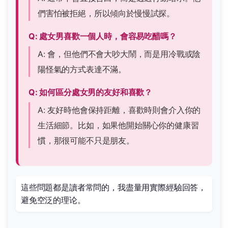
們害怕被拒絕，所以傾向於慢慢試探。
Q: 處女男喜歡一個人時，會容易吃醋嗎？
A: 會，但他們不會大吵大鬧，而是用冷戰或陰
陽怪氣的方式表達不滿。
Q: 如何區分處女男的友好和喜歡？
A: 友好時他會保持距離，喜歡時則會介入你的
生活細節。比如，如果他開始關心你的健康習
慣，那很可能不只是朋友。
這些問題都是讀者常問的，我盡量用實際經驗回答，
避免空泛的理论。