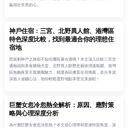
贏得牡羊男的心。
神戶住宿：三宮、北野異人館、港灣區
特色深度比較，找到最適合你的理想住
宿地
想規劃神戶之旅卻不知住哪區最合適嗎？本文深入比較三宮交
通樞紐與美食購物天堂、北野異人館歷史藝術浪漫氛圍、港灣
區無敵夜景主題樂園魅力，精選各區優質住宿推薦，並分享資
深旅人省錢心法，助你輕鬆選對地點享受完美旅程！
巨蟹女忽冷忽熱全解析：原因、應對策
略與心理深度分析
為什麼巨蟹女會忽冷忽熱？本文從心理學和星座特質角度，深