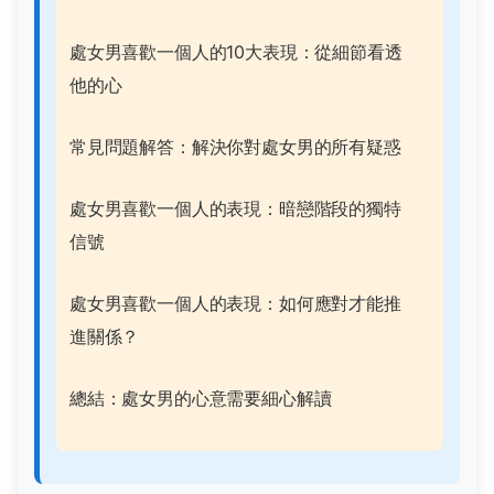
處女男喜歡一個人的10大表現：從細節看透
他的心
常見問題解答：解決你對處女男的所有疑惑
處女男喜歡一個人的表現：暗戀階段的獨特
信號
處女男喜歡一個人的表現：如何應對才能推
進關係？
總結：處女男的心意需要細心解讀