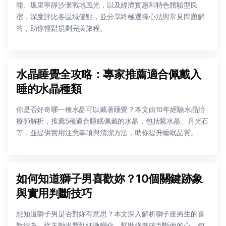
能、坂里寧靜沙灘戰地風光，以及經濟實惠和特色體驗型民
宿，深度評比各區域優點，並分享終極選擇心法與常見問題解
答，助你輕鬆規劃完美旅程。
水晶睡覺全攻略：專家推薦適合佩戴入
睡的水晶種類
你是否好奇哪一種水晶可以戴著睡覺？本文由10年經驗水晶治
療師解析，推薦5種適合睡眠佩戴的水晶，包括紫水晶、月光石
等，並提供實用注意事項與清潔方法，助你提升睡眠品質。
如何知道獅子男喜歡妳？10個關鍵跡象
與實用判斷技巧
想知道獅子男是否對妳有意思？本文深入解析獅子座男生的喜
歡行為，從主動出擊到細微變化，幫助妳準確判斷他的心。包