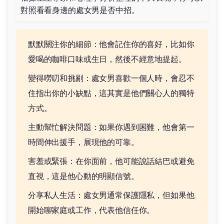
對照看看身邊的處女男是否中招。
默默關注你的細節：他會記住你的喜好，比如你
愛喝的咖啡口味或生日，然後不經意地提起。
變得嘮叨和挑剔：處女男喜歡一個人時，會忍不
住指出你的小缺點，這其實是他們關心人的獨特
方式。
主動幫忙解決問題：如果你遇到困難，他會第一
時間伸出援手，展現他的可靠。
害羞或緊張：在你面前，他可能說話結巴或避免
直視，這是他心動的明顯信號。
分享私人生活：處女男通常保護隱私，但如果他
開始聊家庭或工作，代表他信任你。