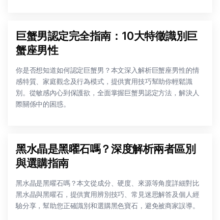
巨蟹男認定完全指南：10大特徵識別巨
蟹座男性
你是否想知道如何認定巨蟹男？本文深入解析巨蟹座男性的情
感特質、家庭觀念及行為模式，提供實用技巧幫助你輕鬆識
別。從敏感內心到保護欲，全面掌握巨蟹男認定方法，解決人
際關係中的困惑。
黑水晶是黑曜石嗎？深度解析兩者區別
與選購指南
黑水晶是黑曜石嗎？本文從成分、硬度、來源等角度詳細對比
黑水晶與黑曜石，提供實用辨別技巧、常見迷思解答及個人經
驗分享，幫助您正確識別和選購黑色寶石，避免被商家誤導。