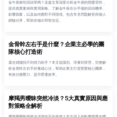
金牛座會吃回頭草嗎？這篇文章深度分析金牛座的戀愛習性，
提供真實案例與實用策略。了解金牛座在分手後的回頭機率、
影響因素，以及如何應對不同情境。包含常見問題解答與個人
經驗分享，幫助你做出明智決定。
金骨幹左右手是什麼？企業主必學的團
隊核心打造術
還在煩惱找不到得力助手？本文從識別、培養到管理，完整解
析金骨幹左右手的養成心法，幫助企業主打造堅實核心團隊，
有效分擔壓力、提升營運效率。
摩羯男曖昧突然冷淡？5大真實原因與應
對策略全解析
摩羯男曖昧突然冷淡讓你不知所措？本文深入剖析摩羯男在曖