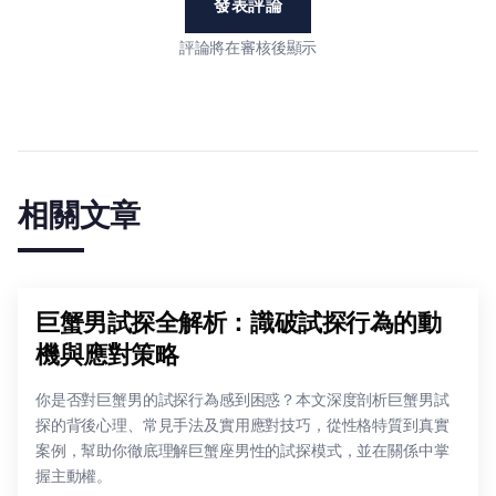
發表評論
評論將在審核後顯示
相關文章
巨蟹男試探全解析：識破試探行為的動
機與應對策略
你是否對巨蟹男的試探行為感到困惑？本文深度剖析巨蟹男試
探的背後心理、常見手法及實用應對技巧，從性格特質到真實
案例，幫助你徹底理解巨蟹座男性的試探模式，並在關係中掌
握主動權。