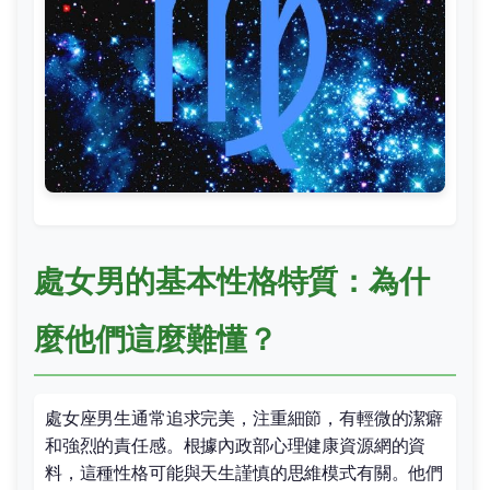
處女男的基本性格特質：為什
麼他們這麼難懂？
處女座男生通常追求完美，注重細節，有輕微的潔癖
和強烈的責任感。根據
內政部心理健康資源網
的資
料，這種性格可能與天生謹慎的思維模式有關。他們