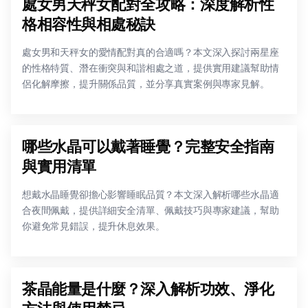
處女男天秤女配對全攻略：深度解析性
格相容性與相處秘訣
處女男和天秤女的愛情配對真的合適嗎？本文深入探討兩星座
的性格特質、潛在衝突與和諧相處之道，提供實用建議幫助情
侶化解摩擦，提升關係品質，並分享真實案例與專家見解。
哪些水晶可以戴著睡覺？完整安全指南
與實用清單
想戴水晶睡覺卻擔心影響睡眠品質？本文深入解析哪些水晶適
合夜間佩戴，提供詳細安全清單、佩戴技巧與專家建議，幫助
你避免常見錯誤，提升休息效果。
茶晶能量是什麼？深入解析功效、淨化