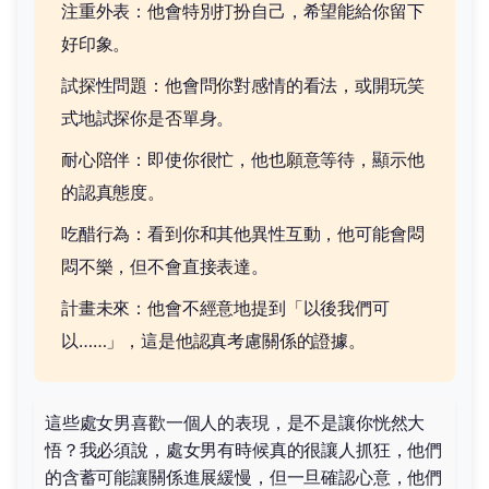
注重外表：他會特別打扮自己，希望能給你留下
好印象。
試探性問題：他會問你對感情的看法，或開玩笑
式地試探你是否單身。
耐心陪伴：即使你很忙，他也願意等待，顯示他
的認真態度。
吃醋行為：看到你和其他異性互動，他可能會悶
悶不樂，但不會直接表達。
計畫未來：他會不經意地提到「以後我們可
以……」，這是他認真考慮關係的證據。
這些處女男喜歡一個人的表現，是不是讓你恍然大
悟？我必須說，處女男有時候真的很讓人抓狂，他們
的含蓄可能讓關係進展緩慢，但一旦確認心意，他們