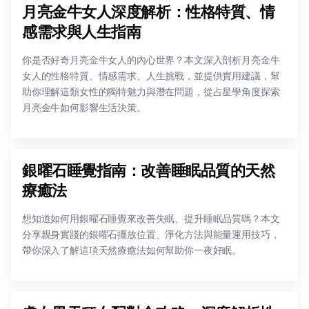
月亮金牛女人深度解析：性格特質、情
感需求與人生指南
你是否好奇月亮金牛女人的內心世界？本文深入剖析月亮金牛
女人的性格特質、情感需求、人生挑戰，並提供實用建議，幫
助你理解這類女性的獨特魅力與潛在問題，從占星學角度探索
月亮金牛如何影響生活決策。
銀曜石睡覺指南：改善睡眠品質的天然
療癒法
想知道如何用銀曜石睡覺來改善失眠、提升睡眠品質嗎？本文
分享親身實踐的銀曜石擺放位置、淨化方法與能量運用技巧，
帶你深入了解這項天然療癒法如何幫助你一夜好眠。