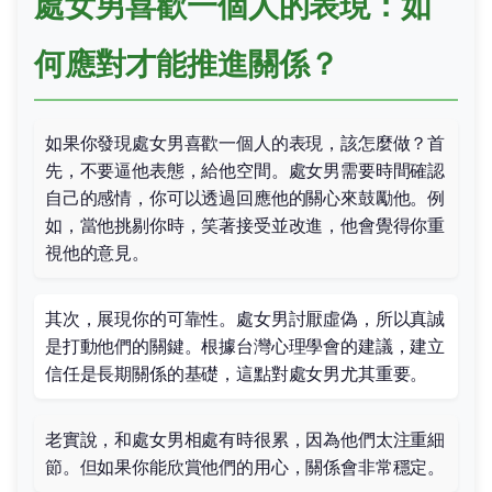
處女男喜歡一個人的表現：如
何應對才能推進關係？
如果你發現處女男喜歡一個人的表現，該怎麼做？首
先，不要逼他表態，給他空間。處女男需要時間確認
自己的感情，你可以透過回應他的關心來鼓勵他。例
如，當他挑剔你時，笑著接受並改進，他會覺得你重
視他的意見。
其次，展現你的可靠性。處女男討厭虛偽，所以真誠
是打動他們的關鍵。根據
台灣心理學會
的建議，建立
信任是長期關係的基礎，這點對處女男尤其重要。
老實說，和處女男相處有時很累，因為他們太注重細
節。但如果你能欣賞他們的用心，關係會非常穩定。