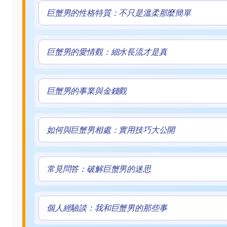
巨蟹男的性格特質：不只是溫柔那麼簡單
巨蟹男的愛情觀：細水長流才是真
巨蟹男的事業與金錢觀
如何與巨蟹男相處：實用技巧大公開
常見問答：破解巨蟹男的迷思
個人經驗談：我和巨蟹男的那些事