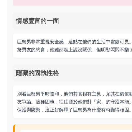
情感豐富的一面
巨蟹男非常重視安全感，這點在他們的生活中處處可見
蟹男友的約會，他雖然嘴上說沒關係，但明顯悶悶不樂
隱藏的固執性格
別看巨蟹男平時隨和，他們其實很有主見，尤其在價值
友爭論。這種固執，往往源於他們對「家」的守護本能
保護與防禦，這正好解釋了巨蟹男為什麼有時顯得頑固