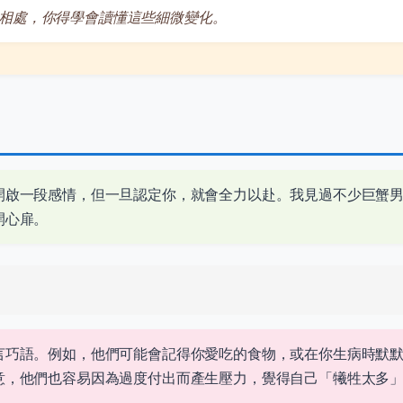
相處，你得學會讀懂這些細微變化。
開啟一段感情，但一旦認定你，就會全力以赴。我見過不少巨蟹
開心扉。
言巧語。例如，他們可能會記得你愛吃的食物，或在你生病時默
意，他們也容易因為過度付出而產生壓力，覺得自己「犧牲太多