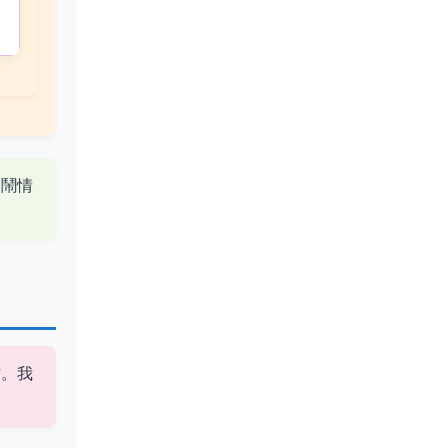
而鬧情
作。我