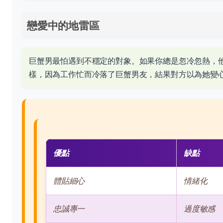
戀愛中的地雷區
巨蟹男最怕遇到不穩定的對象。如果你總是忽冷忽熱，
樣，因為工作忙而冷落了巨蟹男友，結果對方以為她變
優點
缺點
體貼細心
情緒化
忠誠專一
過度敏感