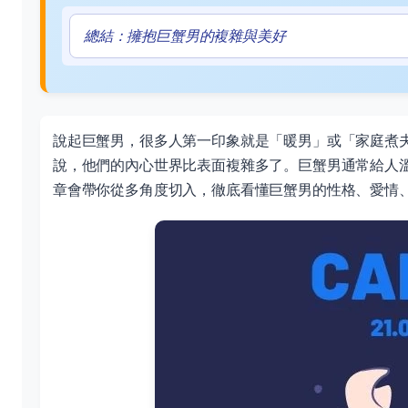
總結：擁抱巨蟹男的複雜與美好
說起巨蟹男，很多人第一印象就是「暖男」或「家庭煮
說，他們的內心世界比表面複雜多了。巨蟹男通常給人
章會帶你從多角度切入，徹底看懂巨蟹男的性格、愛情