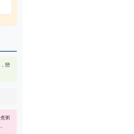
男，戀
默煮粥
」。