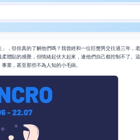
夫」，但你真的了解他們嗎？我曾經和一位巨蟹男交往過三年，
溫柔體貼的感覺，但情緒起伏大起來，連他們自己都控制不了。
、事業，甚至那些不為人知的小毛病。