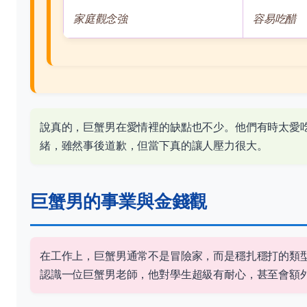
家庭觀念強
容易吃醋
說真的，巨蟹男在愛情裡的缺點也不少。他們有時太愛
緒，雖然事後道歉，但當下真的讓人壓力很大。
巨蟹男的事業與金錢觀
在工作上，巨蟹男通常不是冒險家，而是穩扎穩打的類
認識一位巨蟹男老師，他對學生超級有耐心，甚至會額