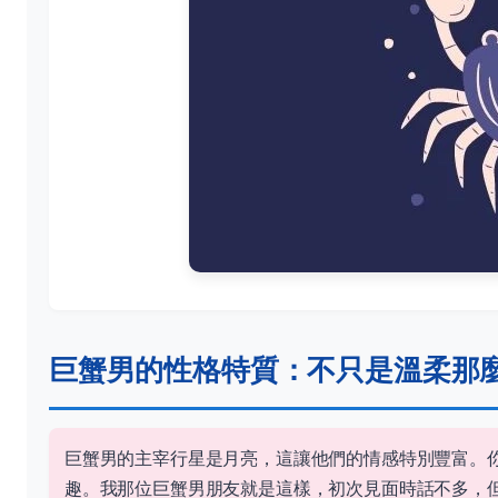
巨蟹男的性格特質：不只是溫柔那
巨蟹男的主宰行星是月亮，這讓他們的情感特別豐富。
趣。我那位巨蟹男朋友就是這樣，初次見面時話不多，