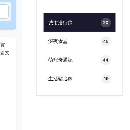
城市漫行錄
20
深夜食堂
45
老實
這篇文
萌寵奇遇記
44
生活鬆弛劑
19