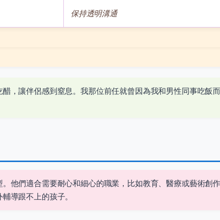
保持透明溝通
吃醋，讓伴侶感到窒息。我那位前任就曾因為我和男性同事吃飯
型。他們適合需要耐心和細心的職業，比如教育、醫療或藝術創
外輔導跟不上的孩子。