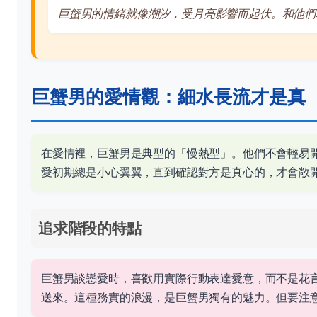
巨蟹男的情緒就像潮汐，受月亮影響而起伏。和他們
巨蟹男的愛情觀：細水長流才是真
在愛情裡，巨蟹男是典型的「慢熱型」。他們不會輕易
愛初期總是小心翼翼，直到確認對方是真心的，才會敞
追求階段的特點
巨蟹男談戀愛時，喜歡用實際行動表達愛意，而不是花
送來。這種務實的浪漫，是巨蟹男獨有的魅力。但要注