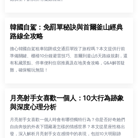
韓國自駕：免罰單秘訣與首爾釜山經典
路線全攻略
擔心韓國自駕租車陷阱或交通罰單毀了旅程嗎？本文提供行前
準備關鍵、櫃檯10分鐘避雷技巧、首爾到釜山5天路線規劃，還
有私藏景點、停車便利住宿推薦及在地美食攻略，Q&A解答疑
難，確保暢玩無阻！
月亮射手女喜歡一個人：10大行為跡象
與深度心理分析
月亮射手女喜歡一個人時會有哪些獨特行為？你是否好奇她們
自由奔放的外表下隱藏著怎樣的情感世界？本文從星座性格出
發，深入解析月亮射手女在感情中的表現，包括10大明顯跡