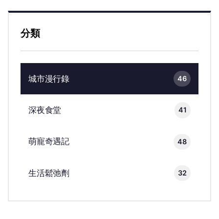
分類
城市漫行錄
46
深夜食堂
41
萌寵奇遇記
48
生活鬆弛劑
32