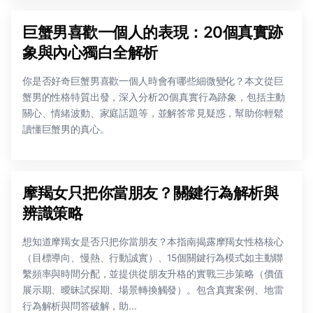
巨蟹男喜歡一個人的表現：20個真實跡
象與內心獨白全解析
你是否好奇巨蟹男喜歡一個人時會有哪些細微變化？本文從巨
蟹男的性格特質出發，深入分析20個真實行為跡象，包括主動
關心、情緒波動、家庭話題等，並解答常見疑惑，幫助你輕鬆
讀懂巨蟹男的真心。
摩羯女只把你當朋友？關鍵行為解析與
辨識策略
想知道摩羯女是否只把你當朋友？本指南揭露摩羯女性格核心
（目標導向、慢熱、行動誠實）、15個關鍵行為模式如主動聯
繫頻率與時間分配，並提供從朋友升格的實戰三步策略（價值
展示期、曖昧試探期、場景轉換觸發）。包含真實案例、地雷
行為解析與問答破解，助...