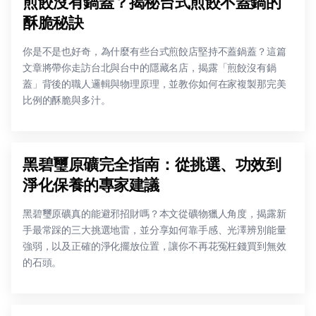
煎餃沒有鍋蓋？揭秘台式煎餃不蓋鍋的
酥脆秘訣
你是不是也好奇，為什麼有些台式煎餃店堅持不蓋鍋蓋？這篇
文章將帶你走訪台北與台中的隱藏名店，揭露「煎餃沒有鍋
蓋」背後的職人邏輯與物理原理，並教你如何在家複製那完美
比例的酥脆與多汁。
黑碧璽原礦完全指南：從挑選、功效到
淨化保養的專家建議
黑碧璽原礦真的能避邪招財嗎？本文從礦物獵人角度，揭露新
手最常踩的三大挑選地雷，並分享如何靠手感、光澤辨別能量
強弱，以及正確的淨化擺放位置，讓你不再花冤枉錢買到無效
的石頭。