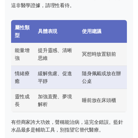
這非醫學證據，請理性看待。
屬性類
具體表現
使用建議
型
能量增
提升靈感、清晰
冥想時放置額前
強
思維
情緒療
緩解焦慮、促進
隨身佩戴或放在辦
癒
平靜
公桌
靈性成
加強直覺、夢境
睡前放在床頭櫃
長
解析
有些商家誇大功效，聲稱能治病，這完全錯誤。藍針
水晶最多是輔助工具，別指望它替代醫療。