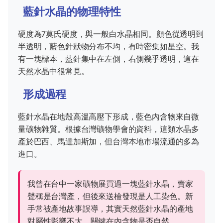
藍針水晶的物理特性
硬度為7莫氏硬度，與一般白水晶相同。顏色從透明到
半透明，藍色針狀物分布不均，有時密集如星空。我
有一塊標本，藍針集中在左側，右側幾乎透明，這在
天然水晶中很常見。
形成過程
藍針水晶在地殼高溫高壓下形成，藍色內含物來自微
量礦物雜質。根據台灣礦物學會的資料，這類水晶多
產於巴西、馬達加斯加，但台灣本地市場流通的多為
進口。
我曾在台中一家礦物展買過一塊藍針水晶，賣家
聲稱是台灣產，但後來送檢發現是人工染色。新
手常被產地故事誤導，其實天然藍針水晶的產地
對屬性影響不大，關鍵在內含物是否自然。