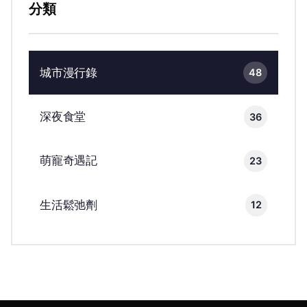
分類
城市漫行錄
48
深夜食堂
36
萌寵奇遇記
23
生活鬆弛劑
12