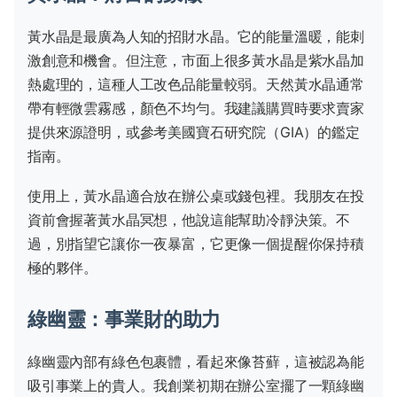
黃水晶是最廣為人知的招財水晶。它的能量溫暖，能刺
激創意和機會。但注意，市面上很多黃水晶是紫水晶加
熱處理的，這種人工改色品能量較弱。天然黃水晶通常
帶有輕微雲霧感，顏色不均勻。我建議購買時要求賣家
提供來源證明，或參考美國寶石研究院（GIA）的鑑定
指南。
使用上，黃水晶適合放在辦公桌或錢包裡。我朋友在投
資前會握著黃水晶冥想，他說這能幫助冷靜決策。不
過，別指望它讓你一夜暴富，它更像一個提醒你保持積
極的夥伴。
綠幽靈：事業財的助力
綠幽靈內部有綠色包裹體，看起來像苔蘚，這被認為能
吸引事業上的貴人。我創業初期在辦公室擺了一顆綠幽