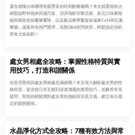
還在煩惱台南哪裡有最豐富的吃到飽餐廳嗎？本文精選燒肉火
鍋類如野村燒肉與涮乃葉、澎湃海鮮百匯店家、多元口味麻辣
鍋與壽喜燒如饗麻饗辣，以及飯店奢華饗宴如遠東Café和元素
餐廳，涵蓋所有熱門選擇，並附Q&A快問快答，輕鬆搞定你的
美食之旅規劃！
處女男相處全攻略：掌握性格特質與實
用技巧，打造和諧關係
你是否覺得與處女男相處充滿挑戰？本文深入解析處女男的性
格特質，提供從日常互動到深度溝通的實用技巧，並解答常見
疑問，幫助你輕鬆應對處女男的挑剔與完美主義，建立長久穩
定的親密關係。
水晶淨化方式全攻略：7種有效方法與常