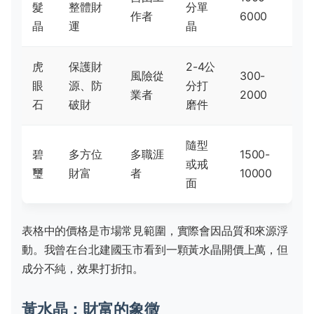
髮
整體財
分單
作者
6000
晶
運
晶
虎
保護財
2-4公
風險從
300-
眼
源、防
分打
業者
2000
石
破財
磨件
隨型
碧
多方位
多職涯
1500-
或戒
璽
財富
者
10000
面
表格中的價格是市場常見範圍，實際會因品質和來源浮
動。我曾在台北建國玉市看到一顆黃水晶開價上萬，但
成分不純，效果打折扣。
黃水晶：財富的象徵