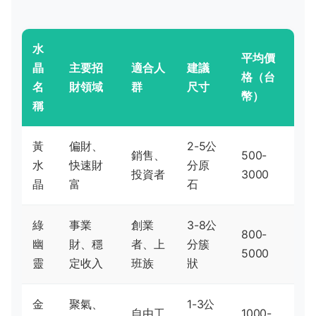
水
平均價
晶
主要招
適合人
建議
格（台
名
財領域
群
尺寸
幣）
稱
黃
偏財、
2-5公
銷售、
500-
水
快速財
分原
投資者
3000
晶
富
石
綠
事業
創業
3-8公
800-
幽
財、穩
者、上
分簇
5000
靈
定收入
班族
狀
金
聚氣、
1-3公
自由工
1000-