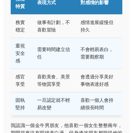
表現方式
對感情的影響
特質
務實
做事有計劃，不
感情進展緩慢但
穩定
喜歡冒險
持久
重視
需要時間建立信
不會輕易表白，
安全
任
需要觀察期
感
感官
喜歡美食、美景
會透過分享美好
享受
等物質享受
事物表達好感
固執
一旦認定就不輕
喜歡一個人會持
堅持
易改變
續很長時間
我認識一個金牛男朋友，他喜歡一個女生整整兩年，
期間從來沒有明確表白過，但身邊的朋友都能從他的