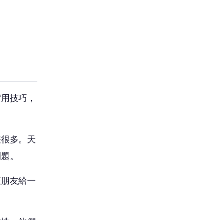
實用技巧，
差很多。天
問題。
座朋友給一