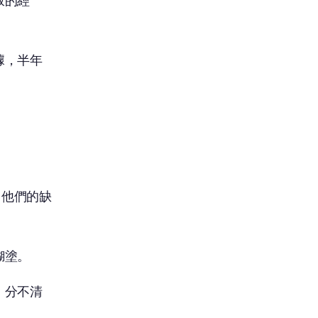
叛的經
據，半年
。他們的缺
糊塗。
，分不清