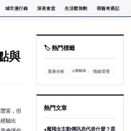
城市漫行錄
深夜食堂
生活鬆弛劑
萌寵奇遇記
🏷️ 熱門標籤
點與
人際關係
星座分析
情緒管理
熱門文章
感豐富，但
身經驗出
魔羯女主動傳訊息代表什麼？星
1
文章會讓你