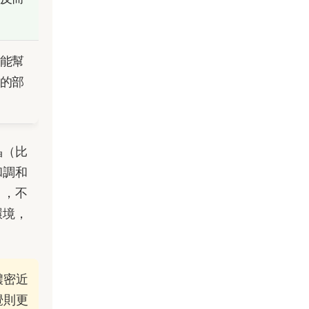
能幫
的部
晶（比
和調和
」，不
環境，
濃密近
覺則更