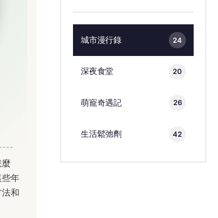
城市漫行錄
24
深夜食堂
20
萌寵奇遇記
26
生活鬆弛劑
42
怎麼
這些年
方法和