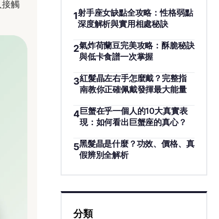
入接觸
射手座女缺點全攻略：性格弱點
1
深度解析與實用相處秘訣
氣炸荷蘭豆完美攻略：酥脆秘訣
2
與低卡食譜一次掌握
紅髮晶左右手怎麼戴？完整指
3
南教你正確佩戴發揮最大能量
巨蟹在乎一個人的10大真實表
4
現：如何看出巨蟹座的真心？
黑髮晶是什麼？功效、價格、真
5
假辨別全解析
分類