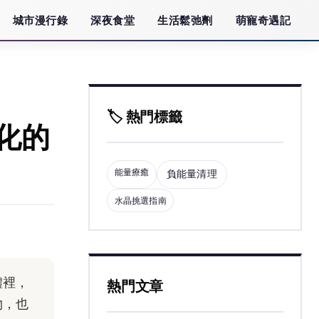
城市漫行錄
深夜食堂
生活鬆弛劑
萌寵奇遇記
🏷️ 熱門標籤
化的
能量療癒
負能量清理
水晶挑選指南
體裡，
熱門文章
物，也