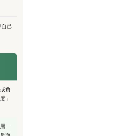
據自己
或負
度」
層一
反而