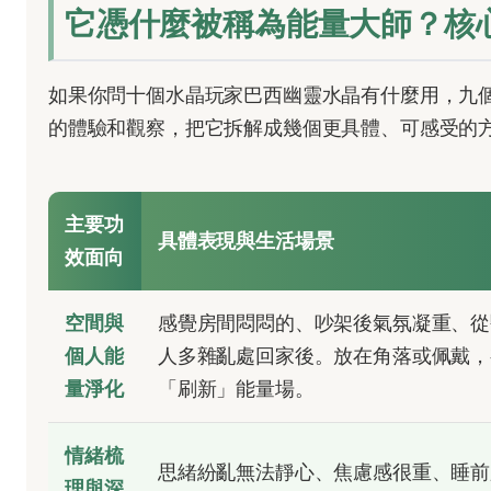
它憑什麼被稱為能量大師？核
如果你問十個水晶玩家巴西幽靈水晶有什麼用，九
的體驗和觀察，把它拆解成幾個更具體、可感受的
主要功
具體表現與生活場景
效面向
空間與
感覺房間悶悶的、吵架後氣氛凝重、從
個人能
人多雜亂處回家後。放在角落或佩戴，
量淨化
「刷新」能量場。
情緒梳
思緒紛亂無法靜心、焦慮感很重、睡前
理與深