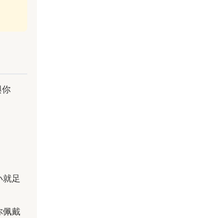
與你
小就足
你佩戴