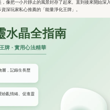
美，像把一小片靜止的風景封存了起來。直到後來開始深
多資深玩家私心推薦的「能量淨化王牌」。