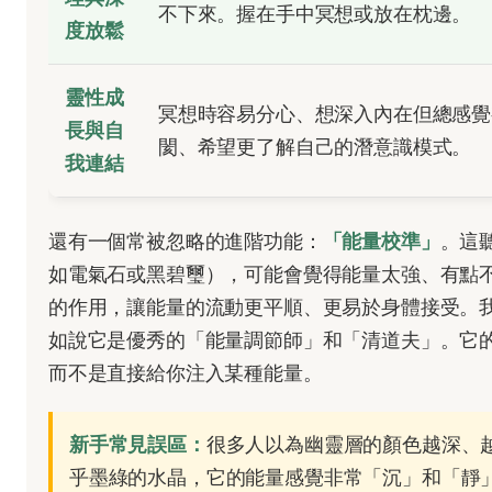
不下來。握在手中冥想或放在枕邊。
度放鬆
靈性成
冥想時容易分心、想深入內在但總感覺
長與自
閡、希望更了解自己的潛意識模式。
我連結
還有一個常被忽略的進階功能：
「能量校準」
。這
如電氣石或黑碧璽），可能會覺得能量太強、有點
的作用，讓能量的流動更平順、更易於身體接受。
如說它是優秀的「能量調節師」和「清道夫」。它
而不是直接給你注入某種能量。
新手常見誤區：
很多人以為幽靈層的顏色越深、
乎墨綠的水晶，它的能量感覺非常「沉」和「靜