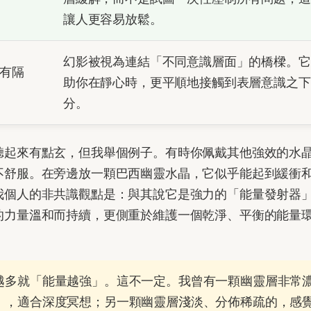
讓人更容易放鬆。
幻影被視為連結「不同意識層面」的橋樑。它
有隔
助你在靜心時，更平順地接觸到表層意識之下
分。
聽起來有點玄，但我舉個例子。有時你佩戴其他強效的水
不舒服。在旁邊放一顆巴西幽靈水晶，它似乎能起到緩衝
我個人的非共識觀點是：與其說它是強力的「能量發射器
的力量溫和而持續，更側重於維護一個乾淨、平衡的能量
越多就「能量越強」。這不一定。我曾有一顆幽靈層非常
」，適合深度冥想；另一顆幽靈層淺淡、分佈稀疏的，感