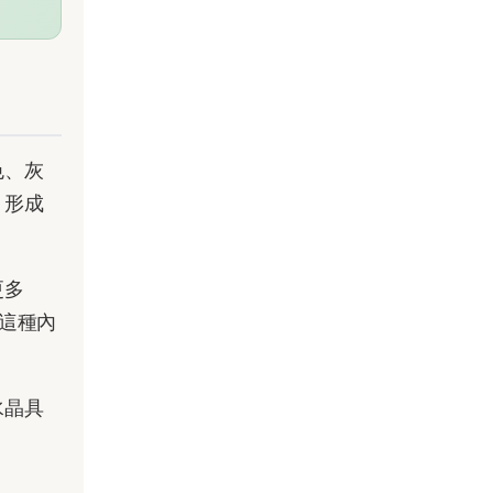
色、灰
，形成
更多
這種內
水晶具