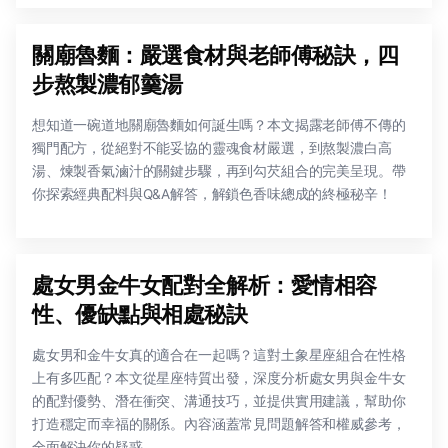
關廟魯麵：嚴選食材與老師傅秘訣，四
步熬製濃郁羹湯
想知道一碗道地關廟魯麵如何誕生嗎？本文揭露老師傅不傳的
獨門配方，從絕對不能妥協的靈魂食材嚴選，到熬製濃白高
湯、煉製香氣滷汁的關鍵步驟，再到勾芡組合的完美呈現。帶
你探索經典配料與Q&A解答，解鎖色香味總成的終極秘辛！
處女男金牛女配對全解析：愛情相容
性、優缺點與相處秘訣
處女男和金牛女真的適合在一起嗎？這對土象星座組合在性格
上有多匹配？本文從星座特質出發，深度分析處女男與金牛女
的配對優勢、潛在衝突、溝通技巧，並提供實用建議，幫助你
打造穩定而幸福的關係。內容涵蓋常見問題解答和權威參考，
全面解決你的疑惑。