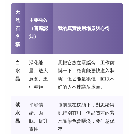
天
然
主要功效
石
（普遍認
我的真實使用場景與心得
名
知）
稱
白
淨化能
我把它放在電腦旁，工作前
水
量、放大
摸一下，確實能更快進入狀
晶
意念、集
態。但它能量很強，睡眠不
中精神
好的人不建議放床頭。
紫
平靜情
睡前放在枕頭下，對思緒紛
水
緒、助
亂特別有用。但品質差的紫
晶
眠、提升
水晶顏色會曬淡，要注意保
靈性
存。