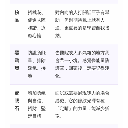
粉
招桃花、
對內向的人打開話匣子有幫
晶
促進人際
助，但別期待戴上就有人
和諧、療
追。更重要的是學習自我接
癒心輪
納。
黑
防護負能
去醫院或人多氣雜的地方我
碧
量、排除
會帶一小塊。感覺像能量防
璽
濁氣、接
護罩，回家後一定要記得淨
地
化。
虎
增加勇氣
面試或需要展現魄力的場合
眼
與自信、
必戴。它的條紋光澤有種
石
招財、堅
「定睛」的力量，能減少猶
定目標
豫。