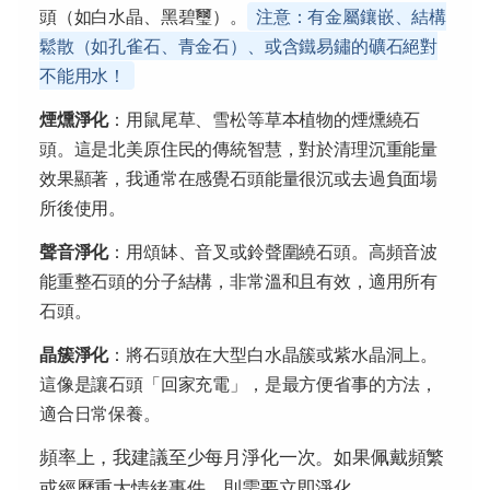
頭（如白水晶、黑碧璽）。
注意：有金屬鑲嵌、結構
鬆散（如孔雀石、青金石）、或含鐵易鏽的礦石絕對
不能用水！
煙燻淨化
：用鼠尾草、雪松等草本植物的煙燻繞石
頭。這是北美原住民的傳統智慧，對於清理沉重能量
效果顯著，我通常在感覺石頭能量很沉或去過負面場
所後使用。
聲音淨化
：用頌缽、音叉或鈴聲圍繞石頭。高頻音波
能重整石頭的分子結構，非常溫和且有效，適用所有
石頭。
晶簇淨化
：將石頭放在大型白水晶簇或紫水晶洞上。
這像是讓石頭「回家充電」，是最方便省事的方法，
適合日常保養。
頻率上，我建議至少每月淨化一次。如果佩戴頻繁
或經歷重大情緒事件，則需要立即淨化。