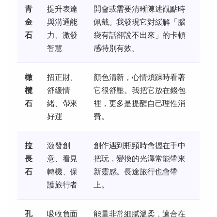
青
提升表達
開會或需要清晰陳述觀點時
金
與溝通能
佩戴。我發現它對緩解「腦
石
力、激發
袋有話卻說不出來」的卡頓
智慧
感特別有效。
橄
招正財、
顏色清新，心情煩躁時看著
欖
舒緩情
它很舒壓。我把它放在錢包
石
緒、帶來
裡，更多是提醒自己理性消
好運
費。
拉
激發創
創作遇到瓶頸時會握在手中
長
意、看見
把玩，變換的光澤常能帶來
石
轉機、保
新靈感。長途旅行也會帶
護旅行者
上。
孔
吸收負面
能量非常細膩溫柔，適合在