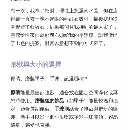
有一次，我為了招財，理性上想選黃水晶，但在店
裡卻一直被一塊不起眼的藍紋石吸引。最後我順從
直覺買了藍紋石，結果那個月我接到的最大案子，
靈感恰恰來自於那塊石頭給我的平靜感，讓我做出
了出色的提案。財富以意想不到的方式來了。
形狀與大小的選擇
原礦、磨製墜子、手珠，該選哪種？
原礦
能量最自然強烈，適合放在固定空間淨化或冥
想時使用。
磨製後的飾品
（如墜子）能量較溫和穩
定，適合長期佩戴。
手珠
則結合了佩戴與把玩的樂
趣。新手可以從一個小吊墜或單顆手珠開始，容易
隨身，感受也直接。