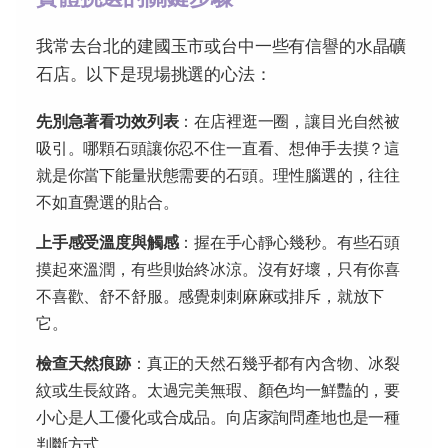
我常去台北的建國玉市或台中一些有信譽的水晶礦
石店。以下是現場挑選的心法：
先別急著看功效列表
：在店裡逛一圈，讓目光自然被
吸引。哪顆石頭讓你忍不住一直看、想伸手去摸？這
就是你當下能量狀態需要的石頭。理性腦選的，往往
不如直覺選的貼合。
上手感受溫度與觸感
：握在手心靜心幾秒。有些石頭
摸起來溫潤，有些則始終冰涼。沒有好壞，只有你喜
不喜歡、舒不舒服。感覺刺刺麻麻或排斥，就放下
它。
檢查天然痕跡
：真正的天然石幾乎都有內含物、冰裂
紋或生長紋路。太過完美無瑕、顏色均一鮮豔的，要
小心是人工優化或合成品。向店家詢問產地也是一種
判斷方式。