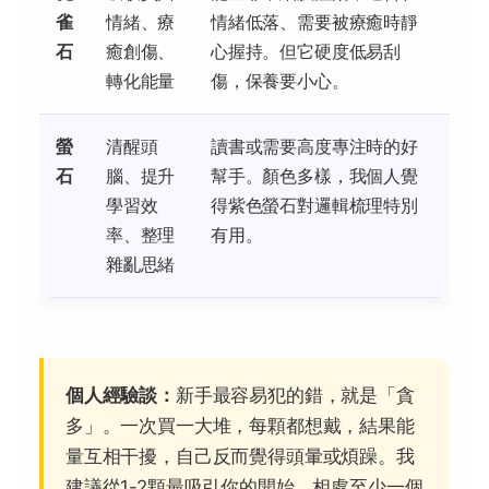
雀
情緒、療
情緒低落、需要被療癒時靜
石
癒創傷、
心握持。但它硬度低易刮
轉化能量
傷，保養要小心。
螢
清醒頭
讀書或需要高度專注時的好
石
腦、提升
幫手。顏色多樣，我個人覺
學習效
得紫色螢石對邏輯梳理特別
率、整理
有用。
雜亂思緒
個人經驗談：
新手最容易犯的錯，就是「貪
多」。一次買一大堆，每顆都想戴，結果能
量互相干擾，自己反而覺得頭暈或煩躁。我
建議從1-2顆最吸引你的開始，相處至少一個