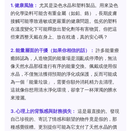
1. 健康風險：
尤其是染色水晶和塑料製品。用來染色
的化學染料可能含有重金屬（如鉛、鉻），長期皮膚
接觸可能導致過敏或更嚴重的健康問題。低劣的塑料
在溫度變化下可能釋放出塑化劑等有害物質。你把這
些東西整天戴在身上、放在枕邊，真的安心嗎？
2. 能量層面的干擾（如果你相信的話）：
許多能量療
癒師認為，人造物質的能量場是混亂或停滯的，無法
像天然水晶那樣進行有序的能量交換。佩戴或使用假
水晶，不僅無法獲得預期的淨化或保護，反而可能成
為一個「能量垃圾」，需要你額外消耗精力去清理。
這就像你想用清水淨化環境，卻拿了一杯渾濁的髒水
來潑灑。
3. 心理上的背叛感與財務損失：
這是最直接的。發現
自己珍視的、寄託了情感和願望的物件竟是假的，那
種感覺很糟。更別提你可能為它支付了天然水晶的價