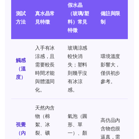
假水晶
測試
真水晶常
（玻璃/塑
備註與限
方法
見特徵
料）常見
制
特徵
入手有冰
玻璃涼感
涼感，且
較快消
環境溫度
觸感
需要較長
失；塑料
影響大，
（溫
時間才能
則幾乎沒
僅供初步
度）
與體溫同
有冰涼
參考。
化。
感。
天然內含
物（棉
氣泡（圓
高仿品內
視覺
絮、冰
形、單
含物也很
（內
裂、礦
一）、顏
逼真，需