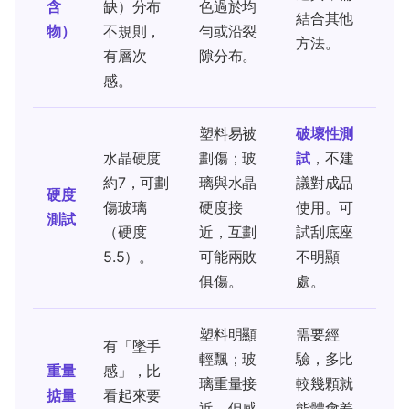
含
缺）分布
色過於均
結合其他
物）
不規則，
勻或沿裂
方法。
有層次
隙分布。
感。
塑料易被
破壞性測
水晶硬度
劃傷；玻
試
，不建
約7，可劃
璃與水晶
議對成品
硬度
傷玻璃
硬度接
使用。可
測試
（硬度
近，互劃
試刮底座
5.5）。
可能兩敗
不明顯
俱傷。
處。
塑料明顯
需要經
有「墜手
輕飄；玻
驗，多比
重量
感」，比
璃重量接
較幾顆就
掂量
看起來要
近，但感
能體會差