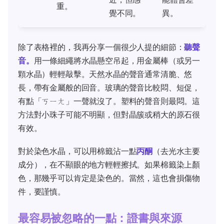
重。
覺不同。
異。
除了表格裡的，我再分享一個很少人提的細節：
聽聲
音。
用一條細繩將水晶懸空吊起，用金屬棒（或另一
顆水晶）輕輕敲擊。天然水晶的聲音通常清脆、悠
長，帶有金屬般的回音。玻璃的聲音比較悶、短促，
有點「ㄎㄧㄤ」一聲就沒了。塑料的聲音則最悶。這
方法對小珠子可能不明顯，但對晶簇或稍大的原石很
有效。
對於染色水晶，可以用棉籤沾一點
丙酮
（去光水主要
成分），在不顯眼的地方輕輕擦拭。如果棉籤染上顏
色，那幾乎可以肯定是染色的。當然，這也會損傷物
件，要謹慎。
最容易被忽略的一點：證書與來源