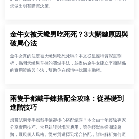
您做出明智購買決策。
金牛女被天蠍男吃死死？3大關鍵原因與
破局心法
金牛女真的注定被天蠍男吃死死嗎？本文從星座特質深度剖
析，揭開天蠍男掌控的關鍵手法，並提供金牛女建立平衡關係
的實用策略與心法，幫助你在感情中找回主動權。
兩隻手都戴手鍊搭配全攻略：從基礎到
進階技巧
想嘗試兩隻手都戴手鍊卻擔心搭配錯誤？本文由十年經驗專家
分享實用技巧、常見錯誤與場景應用，讓你輕鬆掌握潮流趨
勢，展現個人風格。從材質選擇到場合搭配，詳細解析如何避