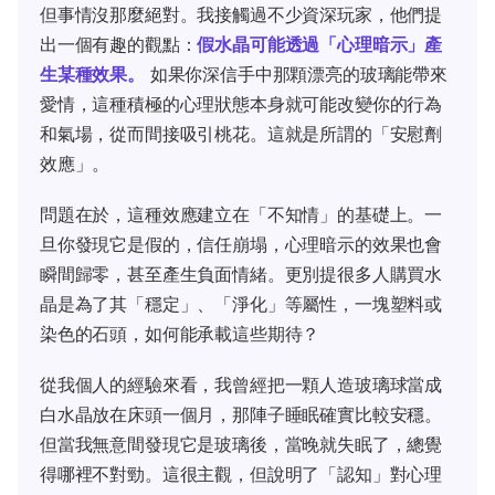
但事情沒那麼絕對。我接觸過不少資深玩家，他們提
出一個有趣的觀點：
假水晶可能透過「心理暗示」產
生某種效果。
如果你深信手中那顆漂亮的玻璃能帶來
愛情，這種積極的心理狀態本身就可能改變你的行為
和氣場，從而間接吸引桃花。這就是所謂的「安慰劑
效應」。
問題在於，這種效應建立在「不知情」的基礎上。一
旦你發現它是假的，信任崩塌，心理暗示的效果也會
瞬間歸零，甚至產生負面情緒。更別提很多人購買水
晶是為了其「穩定」、「淨化」等屬性，一塊塑料或
染色的石頭，如何能承載這些期待？
從我個人的經驗來看，我曾經把一顆人造玻璃球當成
白水晶放在床頭一個月，那陣子睡眠確實比較安穩。
但當我無意間發現它是玻璃後，當晚就失眠了，總覺
得哪裡不對勁。這很主觀，但說明了「認知」對心理