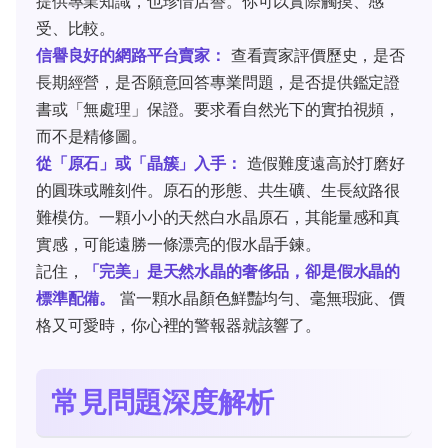
提供專業知識，也珍惜店譽。你可以實際觸摸、感
受、比較。
信譽良好的網路平台賣家：
查看賣家評價歷史，是否
長期經營，是否願意回答專業問題，是否提供鑑定證
書或「無處理」保證。要求看自然光下的實拍視頻，
而不是精修圖。
從「原石」或「晶簇」入手：
造假難度遠高於打磨好
的圓珠或雕刻件。原石的形態、共生礦、生長紋路很
難模仿。一顆小小的天然白水晶原石，其能量感和真
實感，可能遠勝一條漂亮的假水晶手鍊。
記住，
「完美」是天然水晶的奢侈品，卻是假水晶的
標準配備。
當一顆水晶顏色鮮豔均勻、毫無瑕疵、價
格又可愛時，你心裡的警報器就該響了。
常見問題深度解析