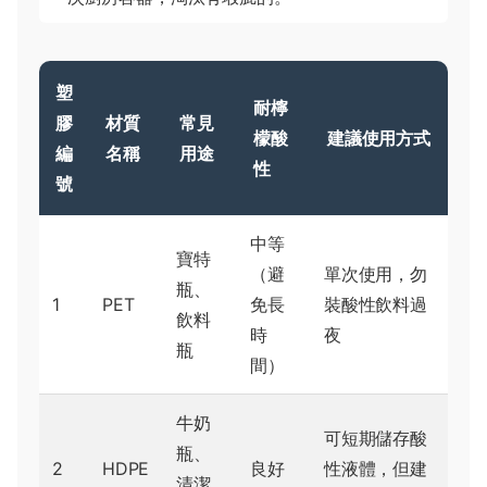
塑
耐檸
膠
材質
常見
檬酸
建議使用方式
編
名稱
用途
性
號
中等
寶特
（避
單次使用，勿
瓶、
1
PET
免長
裝酸性飲料過
飲料
時
夜
瓶
間）
牛奶
可短期儲存酸
瓶、
2
HDPE
良好
性液體，但建
清潔