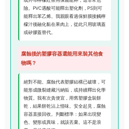
或外帶檸檬紅茶用保麗龍杯，這非常危
險。PVC遇酸可能釋出塑化劑，PS則可
能釋出苯乙烯。我親眼看過保鮮膜接觸檸
檬汁後融化黏在果肉上，從此只用玻璃蓋
或矽膠蓋替代。
腐蝕後的塑膠容器還能用來裝其他食
物嗎？
絕對不能。腐蝕代表塑膠結構已破壞，可
能形成微裂縫藏污納垢，或持續釋出化學
物質。我有次貪便宜，用舊塑膠盒裝餅
乾，結果餅乾沾上怪味。安全起見，腐蝕
容器直接回收。判斷標準：如果出現變
色、變形或異味，就該丟棄。這不是浪