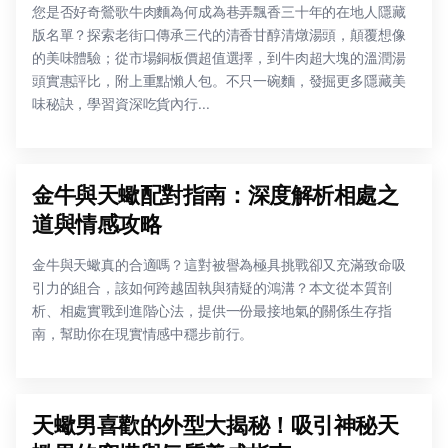
您是否好奇鶯歌牛肉麵為何成為巷弄飄香三十年的在地人隱藏
版名單？探索老街口傳承三代的清香甘醇清燉湯頭，顛覆想像
的美味體驗；從市場銅板價超值選擇，到牛肉超大塊的溫潤湯
頭實惠評比，附上重點懶人包。不只一碗麵，發掘更多隱藏美
味秘訣，學習資深吃貨內行...
金牛與天蠍配對指南：深度解析相處之
道與情感攻略
金牛與天蠍真的合適嗎？這對被譽為極具挑戰卻又充滿致命吸
引力的組合，該如何跨越固執與猜疑的鴻溝？本文從本質剖
析、相處實戰到進階心法，提供一份最接地氣的關係生存指
南，幫助你在現實情感中穩步前行。
天蠍男喜歡的外型大揭秘！吸引神秘天