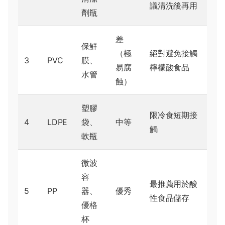
議清洗後再用
劑瓶
差
保鮮
（極
絕對避免接觸
3
PVC
膜、
易腐
檸檬酸食品
水管
蝕）
塑膠
限冷食短期接
4
LDPE
袋、
中等
觸
軟瓶
微波
容
最推薦用於酸
5
PP
器、
優秀
性食品儲存
優格
杯