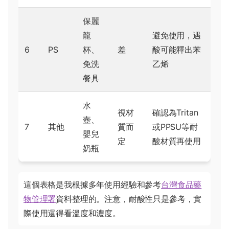
保麗
龍
避免使用，遇
6
PS
杯、
差
酸可能釋出苯
免洗
乙烯
餐具
水
視材
確認為Tritan
壺、
7
其他
質而
或PPSU等耐
嬰兒
定
酸材質再使用
奶瓶
這個表格是我根據多年使用經驗和參考
台灣食品藥
物管理署
資料整理的。注意，耐酸性只是參考，實
際使用還得看溫度和濃度。