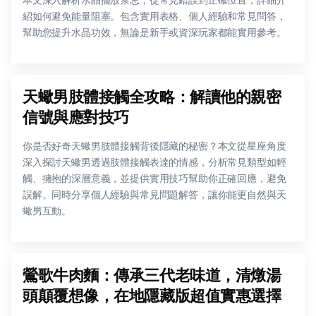
本文深入解析水晶擺放禁忌，從常見錯誤到正確位置，詳細介
紹如何避免能量阻塞。包含實用表格、個人經驗和常見問答，
幫助您提升水晶功效，無論是新手或資深玩家都能實用參考。
天蠍男肢體接觸全攻略：解讀他的親密
信號與應對技巧
你是否好奇天蠍男肢體接觸背後隱藏的秘密？本文從星座角度
深入探討天蠍男透過肢體接觸表達的情感，分析常見類型如輕
觸、擁抱的深層意義，並提供實用技巧幫助你正確回應，避免
誤解。同時分享個人經驗與常見問題解答，讓你能更自然與天
蠍男互動。
鶯歌牛肉麵：傳承三代老味道，清燉湯
頭顛覆想像，在地隱藏版超值實惠選擇