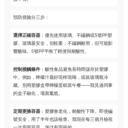
預防措施分三步：
選擇正確容器
：優先使用玻璃、不鏽鋼或5號PP塑
膠。玻璃最安全，但較重；不鏽鋼耐用，但可能影
響酸味。5號PP平衡了輕便與耐酸性。
控制接觸條件
：酸性食品避免長時間儲存於塑膠
中。例如，檸檬汁最好現榨現喝，或裝玻璃瓶冷
藏。別用塑膠盒帶檸檬蛋糕當午餐——我見過同事
的盒子融化，場面尷尬。
定期更換容器
：塑膠會老化，耐酸性下降。即使編
號安全，用了半年也該檢查。我現在每三個月檢視
一次廚房容器，淘汰有瑕疵的。