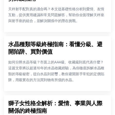
天秤射手配對真的適合嗎？本文從基礎性格分析到愛情、友情
互動，提供實用建議和常見問題解答，幫助你全面理解天秤座
與射手座的組合，並解決關係中的潛在挑戰。
水晶種類等級終極指南：看懂分級、避
開陷阱、買對價值
如何分辨水晶等級？市面上的AAA級、收藏級到底代表什麼？
這篇文章將以超過10年的水晶收藏經驗，為你徹底拆解水晶種
類的等級秘密，從白水晶到碧璽，教你避開新手常犯的定價陷
阱，用最實在的方法買到物有所值的水晶。
獅子女性格全解析：愛情、事業與人際
關係的終極指南