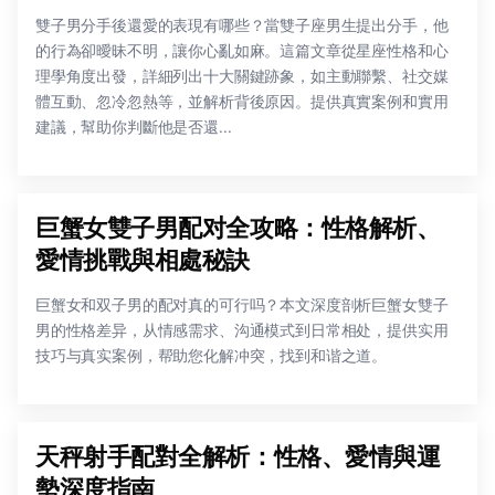
雙子男分手後還愛的表現有哪些？當雙子座男生提出分手，他
的行為卻曖昧不明，讓你心亂如麻。這篇文章從星座性格和心
理學角度出發，詳細列出十大關鍵跡象，如主動聯繫、社交媒
體互動、忽冷忽熱等，並解析背後原因。提供真實案例和實用
建議，幫助你判斷他是否還...
巨蟹女雙子男配对全攻略：性格解析、
愛情挑戰與相處秘訣
巨蟹女和双子男的配对真的可行吗？本文深度剖析巨蟹女雙子
男的性格差异，从情感需求、沟通模式到日常相处，提供实用
技巧与真实案例，帮助您化解冲突，找到和谐之道。
天秤射手配對全解析：性格、愛情與運
勢深度指南