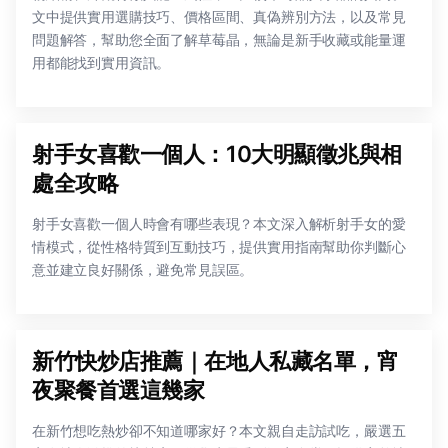
文中提供實用選購技巧、價格區間、真偽辨別方法，以及常見
問題解答，幫助您全面了解草莓晶，無論是新手收藏或能量運
用都能找到實用資訊。
射手女喜歡一個人：10大明顯徵兆與相
處全攻略
射手女喜歡一個人時會有哪些表現？本文深入解析射手女的愛
情模式，從性格特質到互動技巧，提供實用指南幫助你判斷心
意並建立良好關係，避免常見誤區。
新竹快炒店推薦｜在地人私藏名單，宵
夜聚餐首選這幾家
在新竹想吃熱炒卻不知道哪家好？本文親自走訪試吃，嚴選五