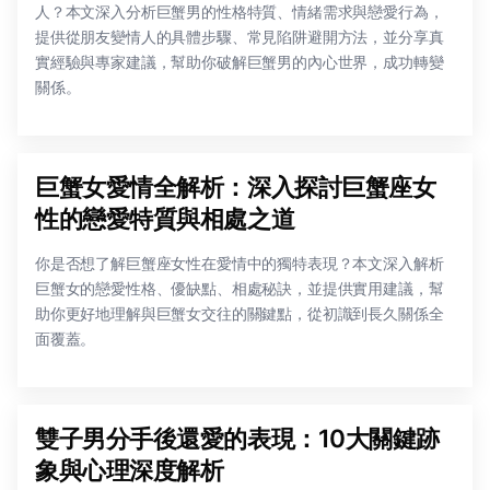
人？本文深入分析巨蟹男的性格特質、情緒需求與戀愛行為，
提供從朋友變情人的具體步驟、常見陷阱避開方法，並分享真
實經驗與專家建議，幫助你破解巨蟹男的內心世界，成功轉變
關係。
巨蟹女愛情全解析：深入探討巨蟹座女
性的戀愛特質與相處之道
你是否想了解巨蟹座女性在愛情中的獨特表現？本文深入解析
巨蟹女的戀愛性格、優缺點、相處秘訣，並提供實用建議，幫
助你更好地理解與巨蟹女交往的關鍵點，從初識到長久關係全
面覆蓋。
雙子男分手後還愛的表現：10大關鍵跡
象與心理深度解析