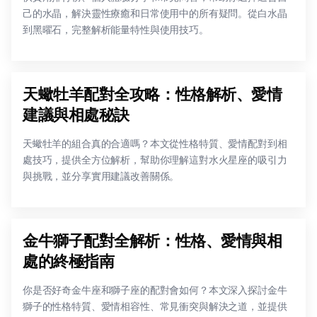
己的水晶，解決靈性療癒和日常使用中的所有疑問。從白水晶
到黑曜石，完整解析能量特性與使用技巧。
天蠍牡羊配對全攻略：性格解析、愛情
建議與相處秘訣
天蠍牡羊的組合真的合適嗎？本文從性格特質、愛情配對到相
處技巧，提供全方位解析，幫助你理解這對水火星座的吸引力
與挑戰，並分享實用建議改善關係。
金牛獅子配對全解析：性格、愛情與相
處的終極指南
你是否好奇金牛座和獅子座的配對會如何？本文深入探討金牛
獅子的性格特質、愛情相容性、常見衝突與解決之道，並提供