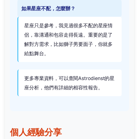
如果星座不配，怎麼辦？
星座只是參考，我見過很多不配的星座情
侶，靠溝通和包容走得長遠。重要的是了
解對方需求，比如獅子男要面子，你就多
給點舞台。
更多專業資料，可以查閱
Astrodienst
的星
座分析，他們有詳細的相容性報告。
個人經驗分享