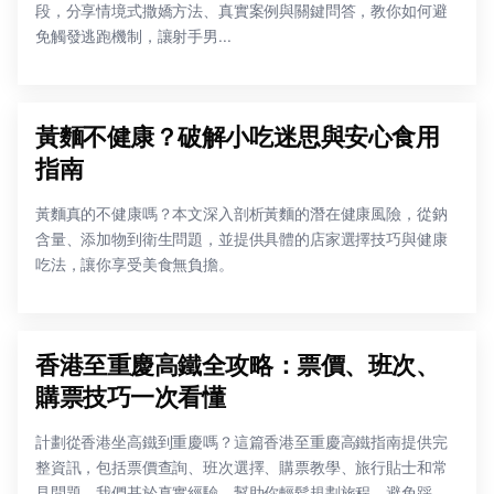
段，分享情境式撒嬌方法、真實案例與關鍵問答，教你如何避
免觸發逃跑機制，讓射手男...
黃麵不健康？破解小吃迷思與安心食用
指南
黃麵真的不健康嗎？本文深入剖析黃麵的潛在健康風險，從鈉
含量、添加物到衛生問題，並提供具體的店家選擇技巧與健康
吃法，讓你享受美食無負擔。
香港至重慶高鐵全攻略：票價、班次、
購票技巧一次看懂
計劃從香港坐高鐵到重慶嗎？這篇香港至重慶高鐵指南提供完
整資訊，包括票價查詢、班次選擇、購票教學、旅行貼士和常
見問題。我們基於真實經驗，幫助你輕鬆規劃旅程，避免踩