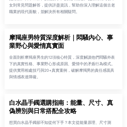
女到常見問題解答，提供詳盡資訊，幫助你深入理解這個古老
職業的現代面貌，並解決所有相關疑問。
摩羯座男特質深度解析｜悶騷內心、事
業野心與愛情真實面
全面剖析摩羯座男生的12項核心特質，深度解讀他們悶騷外表
下的真實性格、事業野心形成原因、愛情中的矛盾行為模式。
提供實用相處技巧與20+真實案例，破解摩羯男的責任感面具
與情感表達障礙。
白水晶手鐲選購指南：能量、尺寸、真
偽辨別與日常搭配全攻略
想買白水晶手鐲卻不知從何下手？本文從能量原理、尺寸測