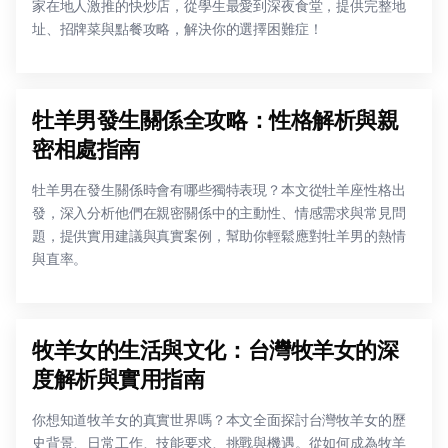
家在地人激推的快炒店，從學生最愛到深夜食堂，提供完整地
址、招牌菜與點餐攻略，解決你的選擇困難症！
牡羊男發生關係全攻略：性格解析與親
密相處指南
牡羊男在發生關係時會有哪些獨特表現？本文從牡羊座性格出
發，深入分析他們在親密關係中的主動性、情感需求與常見問
題，提供實用建議與真實案例，幫助你輕鬆應對牡羊男的熱情
與直率。
牧羊女的生活與文化：台灣牧羊女的深
度解析與實用指南
你想知道牧羊女的真實世界嗎？本文全面探討台灣牧羊女的歷
史背景、日常工作、技能要求、挑戰與機遇。從如何成為牧羊