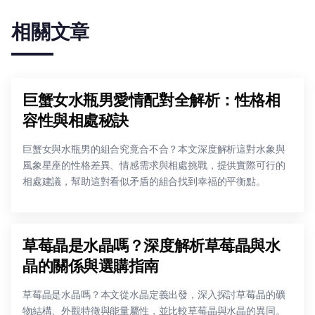
相關文章
巨蟹女水瓶男愛情配對全解析：性格相
容性與相處秘訣
巨蟹女與水瓶男的組合究竟合不合？本文深度解析這對水象與
風象星座的性格差異、情感需求與相處挑戰，提供實際可行的
相處建議，幫助這對看似矛盾的組合找到幸福的平衡點。
草莓晶是水晶嗎？深度解析草莓晶與水
晶的關係與選購指南
草莓晶是水晶嗎？本文從水晶定義出發，深入探討草莓晶的礦
物結構、外觀特徵與能量屬性，並比較草莓晶與水晶的異同。