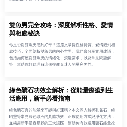
雙魚男完全攻略：深度解析性格、愛情
與相處秘訣
你是否對雙魚男感到好奇？這篇文章從性格特質、愛情觀到相
處技巧，全面剖析雙魚男的內心世界。我們會分享實用建議，
包括如何應對雙魚男的情緒化、浪漫需求，以及常見問題解
答，幫助你輕鬆理解這個複雜又迷人的星座男性。
綠色礦石功效全解析：從能量療癒到生
活應用，新手必看指南
綠色礦石真的能帶來平靜與好運嗎？本文深入解析孔雀石、綠
幽靈等常見綠色礦石的具體功效、正確使用方式與淨化方法，
並揭露新手最容易踩的三大誤區，幫助你有效運用礦石能量改