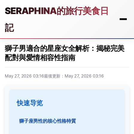
SERAPHINA的旅行美食日
記
獅子男適合的星座女全解析：揭秘完美
配對與愛情相容性指南
May 27, 2026 03:16
最後更新：May 27, 2026 03:16
快速导览
獅子座男性的核心性格特質