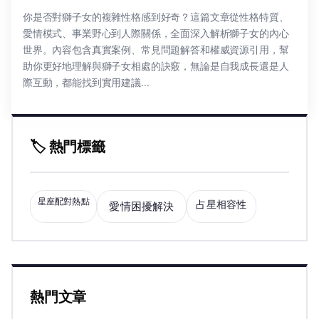
你是否對獅子女的複雜性格感到好奇？這篇文章從性格特質、
愛情模式、事業野心到人際關係，全面深入解析獅子女的內心
世界。內容包含真實案例、常見問題解答和權威資源引用，幫
助你更好地理解與獅子女相處的訣竅，無論是自我成長還是人
際互動，都能找到實用建議...
🏷️ 熱門標籤
星座配對熱點
占星相容性
愛情困擾解決
熱門文章