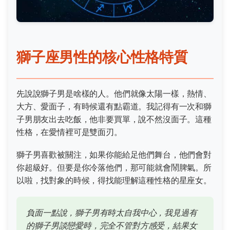
獅子座男性的核心性格特質
先說說獅子男是啥樣的人。他們就像太陽一樣，熱情、
大方、愛面子，有時候還有點霸道。我記得有一次和獅
子男朋友出去吃飯，他非要買單，說不然沒面子。這種
性格，在愛情裡可是雙面刃。
獅子男喜歡被關注，如果你能給足他們舞台，他們會對
你超級好。但要是你冷落他們，那可能就會鬧脾氣。所
以啦，找對象的時候，得找能理解這種性格的星座女。
負面一點說，獅子男有時太自我中心，我見過有
的獅子男談戀愛時，完全不管對方感受，結果女