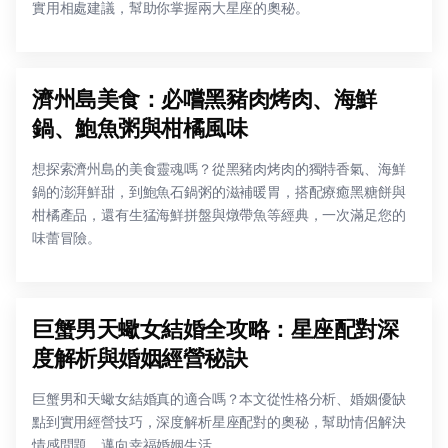
實用相處建議，幫助你掌握兩大星座的奧秘。
濟州島美食：必嚐黑豬肉烤肉、海鮮
鍋、鮑魚粥與柑橘風味
想探索濟州島的美食靈魂嗎？從黑豬肉烤肉的獨特香氣、海鮮
鍋的澎湃鮮甜，到鮑魚石鍋粥的滋補暖胃，搭配療癒黑糖餅與
柑橘產品，還有生猛海鮮拼盤與燉帶魚等經典，一次滿足您的
味蕾冒險。
巨蟹男天蠍女結婚全攻略：星座配對深
度解析與婚姻經營秘訣
巨蟹男和天蠍女結婚真的適合嗎？本文從性格分析、婚姻優缺
點到實用經營技巧，深度解析星座配對的奧秘，幫助情侶解決
情感問題，邁向幸福婚姻生活。