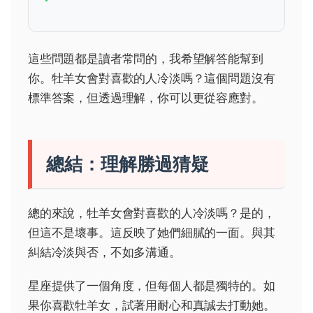
這些問題都是讀者常問的，我希望解答能幫到
你。牡羊女會對喜歡的人冷淡嗎？這個問題沒有
標準答案，但透過理解，你可以更從容應對。
總結：理解勝過猜疑
總的來說，牡羊女會對喜歡的人冷淡嗎？是的，
但這不是壞事。這反映了她們細膩的一面。與其
糾結冷淡與否，不如多溝通。
星座提供了一個角度，但每個人都是獨特的。如
果你喜歡牡羊女，試著用耐心和真誠去打動她。