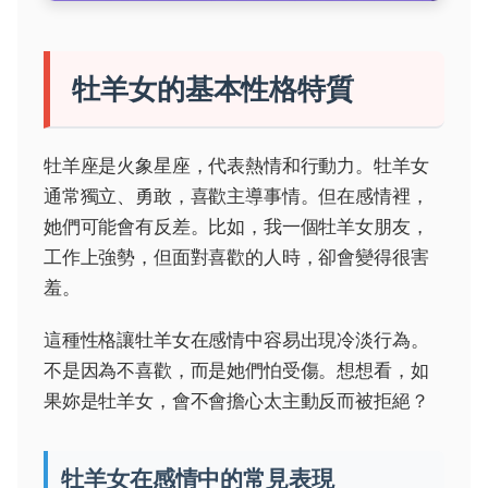
牡羊女的基本性格特質
牡羊座是火象星座，代表熱情和行動力。牡羊女
通常獨立、勇敢，喜歡主導事情。但在感情裡，
她們可能會有反差。比如，我一個牡羊女朋友，
工作上強勢，但面對喜歡的人時，卻會變得很害
羞。
這種性格讓牡羊女在感情中容易出現冷淡行為。
不是因為不喜歡，而是她們怕受傷。想想看，如
果妳是牡羊女，會不會擔心太主動反而被拒絕？
牡羊女在感情中的常見表現