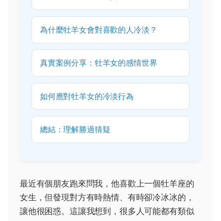
為什麼牡羊女會對喜歡的人冷淡？
真實案例分享：牡羊女的感情世界
如何應對牡羊女的冷淡行為
總結：理解勝過猜疑
最近有個朋友跑來問我，他喜歡上一個牡羊座的
女生，但發現對方有時熱情、有時卻冷冰冰的，
讓他很困惑。這讓我想到，很多人可能都有類似