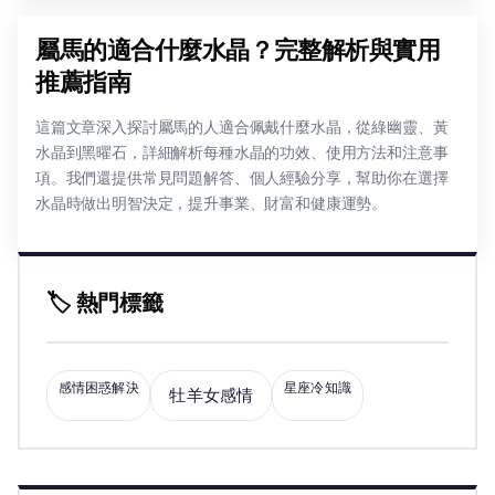
屬馬的適合什麼水晶？完整解析與實用
推薦指南
這篇文章深入探討屬馬的人適合佩戴什麼水晶，從綠幽靈、黃
水晶到黑曜石，詳細解析每種水晶的功效、使用方法和注意事
項。我們還提供常見問題解答、個人經驗分享，幫助你在選擇
水晶時做出明智決定，提升事業、財富和健康運勢。
🏷️ 熱門標籤
感情困惑解決
星座冷知識
牡羊女感情