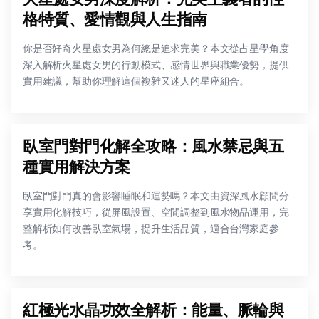
格特質、愛情觀與人生指南
你是否好奇火星處女男為何總是追求完美？本文從占星學角度
深入解析火星處女男的行動模式、感情世界與職業優勢，提供
實用建議，幫助你理解這個複雜又迷人的星座組合。
臥室門對門化解全攻略：風水禁忌與五
種實用解決方案
臥室門對門真的會影響睡眠和運勢嗎？本文由資深風水顧問分
享實用化解技巧，從屏風設置、空間調整到風水物品運用，完
整解析如何改善臥室氣場，提升生活品質，適合台灣家庭參
考。
紅極光水晶功效全解析：能量、脈輪與