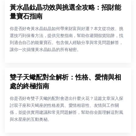
黃水晶鈦晶功效與挑選全攻略：招財能
量寶石指南
你是否好奇黃水晶鈦晶如何帶來財富與好運？本文從功效、挑
選技巧到保養方法，提供完整指南，幫助你避開假貨陷阱，找
到適合自己的能量寶石。包含個人經驗分享與常見問題解答，
讓你一次搞懂黃水晶鈦晶的所有秘密。
雙子天蠍配對全解析：性格、愛情與相
處的終極指南
你是否好奇雙子天蠍的配對會迸出什麼火花？這篇文章深入探
討双子座和天蝎座的性格差異、愛情相容性、友情與工作關
係，並提供實用建議和常見問題解答，幫助你全面理解這對風
與水星座的互動奥秘。