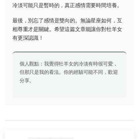
冷淡可能只是暫時的，真正感情需要時間培養。
最後，別忘了感情是雙向的。無論星座如何，互
相尊重才是關鍵。希望這篇文章能讓你對牡羊女
有更深認識！
個人觀點：我覺得牡羊女的冷淡有時很可愛，
但那只是我的看法。你的經驗可能不同，歡迎
分享。