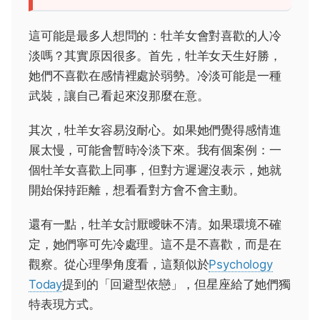
這可能是最多人想問的：牡羊女會對喜歡的人冷
淡嗎？其實原因很多。首先，牡羊女天生好勝，
她們不喜歡在感情裡處於弱勢。冷淡可能是一種
武裝，讓自己看起來沒那麼在意。
其次，牡羊女容易沒耐心。如果她們覺得感情進
展太慢，可能會暫時冷淡下來。我有個案例：一
個牡羊女喜歡上同事，但對方遲遲沒表示，她就
開始保持距離，想看看對方會不會主動。
還有一點，牡羊女討厭曖昧不清。如果環境不確
定，她們寧可先冷處理。這不是不喜歡，而是在
觀察。從心理學角度看，這類似於
Psychology
Today
提到的「回避型依戀」，但星座給了她們獨
特表現方式。