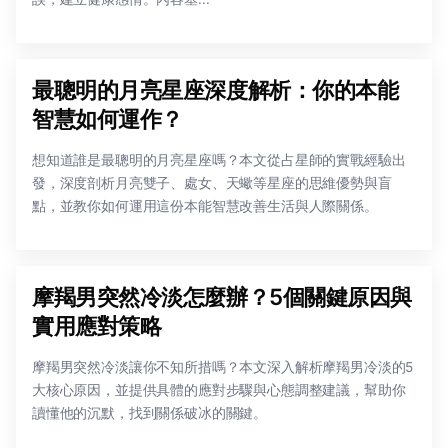
最聰明的月亮星座深度解析：你的本能
智慧如何運作？
想知道誰是最聰明的月亮星座嗎？本文從占星師的實戰經驗出
發，深度剖析月亮雙子、處女、天蠍等星座的思維優勢與盲
點，並教你如何運用這份本能智慧改善生活與人際關係。
摩羯男突然冷淡怎麼辦？5個關鍵原因與
實用應對策略
摩羯男突然冷淡讓你不知所措嗎？本文深入解析摩羯男冷淡的5
大核心原因，並提供具體的應對步驟與心態調整建議，幫助你
讀懂他的沉默，找到關係破冰的關鍵。