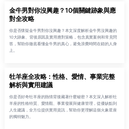
金牛男對你沒興趣？10個關鍵跡象與應
對全攻略
你是否懷疑金牛男對你沒興趣？本文深度解析金牛男沒興趣的
10大跡象、背後原因及實用應對策略，包含真實案例和常見問
答，幫助你徹底看懂金牛男的真心，避免浪費時間在錯的人身
上。
牡羊座全攻略：性格、愛情、事業完整
解析與實用建議
你是否好奇牡羊座的熱情背後藏著什麼秘密？本文深入解析牡
羊座的性格特質、愛情觀、事業發展與健康管理，從優缺點到
人生建議，全方位提供實用資訊，幫助你更理解這個火象星座
的獨特魅力。