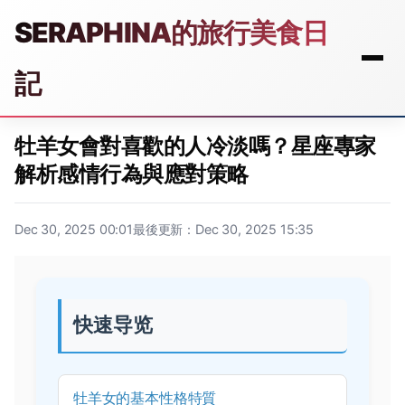
SERAPHINA的旅行美食日
記
牡羊女會對喜歡的人冷淡嗎？星座專家
解析感情行為與應對策略
Dec 30, 2025 00:01
最後更新：Dec 30, 2025 15:35
快速导览
牡羊女的基本性格特質