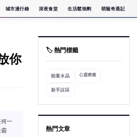
城市漫行錄
深夜食堂
生活鬆弛劑
萌寵奇遇記
🏷️ 熱門標籤
放你
心靈療癒
能量水晶
新手誤區
任何一
熱門文章
量霸