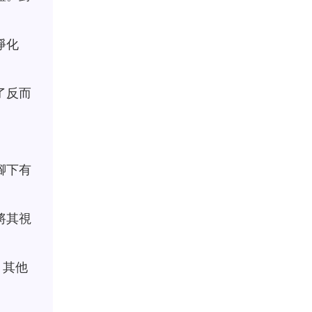
淨化
了反而
腳下有
將其視
，其他