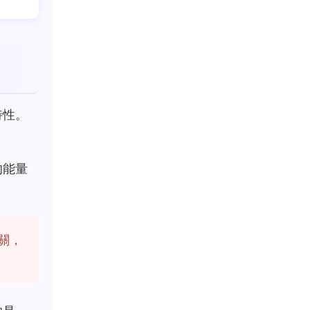
特性。
的能量
關，