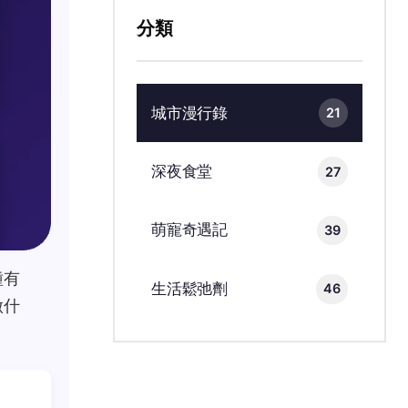
分類
城市漫行錄
21
深夜食堂
27
萌寵奇遇記
39
種有
生活鬆弛劑
46
做什