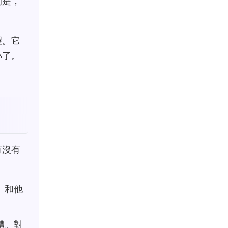
的是，
望。它
小了。
有沒有
）和他
體。對